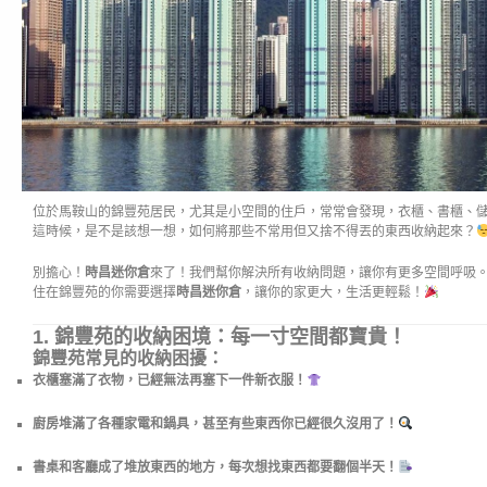
位於馬鞍山的錦豐苑居民，尤其是小空間的住戶，常常會發現，衣櫃、書櫃、
這時候，是不是該想一想，如何將那些不常用但又捨不得丟的東西收納起來？
別擔心！
時昌迷你倉
來了！我們幫你解決所有收納問題，讓你有更多空間呼吸
住在錦豐苑的你需要選擇
時昌迷你倉
，讓你的家更大，生活更輕鬆！
1.
錦豐苑的收納困境：每一寸空間都寶貴！
錦豐苑常見的收納困擾：
衣櫃塞滿了衣物，已經無法再塞下一件新衣服！
廚房堆滿了各種家電和鍋具，甚至有些東西你已經很久沒用了！
書桌和客廳成了堆放東西的地方，每次想找東西都要翻個半天！