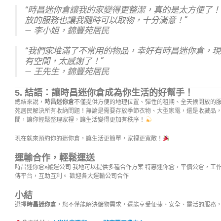
“時昌迷你倉讓我的家變得更整潔，真的是太方便了！
放的服務也讓我隨時可以取物，十分滿意！”
—
李小姐，錦豐苑居民
“我們家堆滿了不常用的物品，幸好有時昌迷你倉，
有空間，太感謝了！”
—
王先生，錦豐苑居民
5.
結語：讓時昌迷你倉成為你生活的好幫手！
總結來說，
時昌迷你倉
不僅提供方便的地理位置、彈性的租期、全天候開放的
苑居民解決所有收納問題！無論是需要存放季節衣物、大型家電，還是收藏品
間，讓你輕鬆整理家裡，讓生活變得更加有秩序！
現在就來預約你的迷你倉，讓生活更簡單，家裡更寬敞！
運輸合作，輕鬆運送
時昌迷你倉×搬運公司 我地可以提供多種合作方案 特惠迷你倉，平價公倉，工
傳平台，互助互利。 歡迎各大運輸公司合作
小結
選擇
時昌迷你倉
，您不僅能解決儲物需求，還能享受便捷、安全、靈活的服務