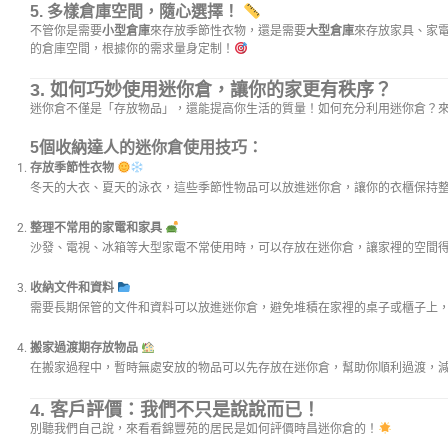
5. 多樣倉庫空間，隨心選擇！
不管你是需要
小型倉庫
來存放季節性衣物，還是需要
大型倉庫
來存放家具、家
的倉庫空間，根據你的需求量身定制！
3.
如何巧妙使用迷你倉，讓你的家更有秩序？
迷你倉不僅是「存放物品」，還能提高你生活的質量！如何充分利用迷你倉？
5個收納達人的迷你倉使用技巧：
存放季節性衣物
冬天的大衣、夏天的泳衣，這些季節性物品可以放進迷你倉，讓你的衣櫃保持
整理不常用的家電和家具
沙發、電視、冰箱等大型家電不常使用時，可以存放在迷你倉，讓家裡的空間
收納文件和資料
需要長期保管的文件和資料可以放進迷你倉，避免堆積在家裡的桌子或櫃子上
搬家過渡期存放物品
在搬家過程中，暫時無處安放的物品可以先存放在迷你倉，幫助你順利過渡，
4.
客戶評價：我們不只是說說而已！
別聽我們自己說，來看看錦豐苑的居民是如何評價時昌迷你倉的！