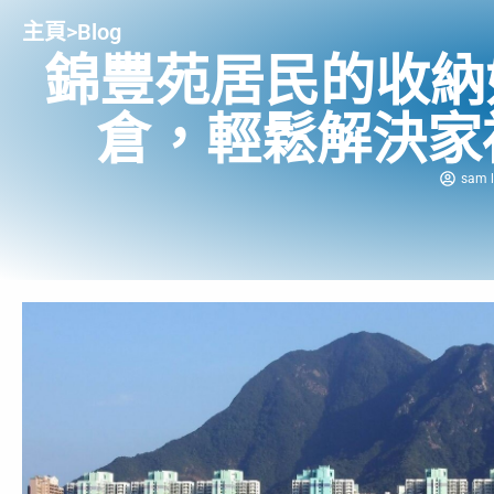
主頁
>
Blog
錦豐苑居民的收納
倉，輕鬆解決家
sam l