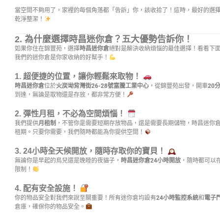
當空間不夠用了，家裡的每個角落都「告訴」你，該收拾了！這時，最好的選
乾淨整潔！
2.
為什麼選擇時昌迷你倉？五大優勢告訴你！
如果你住在錦豐苑，選擇
時昌迷你倉
絕對是解決收納煩惱的最佳選擇！看看下
我們的迷你倉是你家收納的好幫手！
1. 超便捷的位置，讓你輕鬆來取物！
時昌迷你倉
位於
火炭坳背灣街26-28號富騰工業中心
，從錦豐苑出發，開車
20
到達，無論是取物還是存放，都非常方便！
2. 彈性月租，不必為空間煩惱！
我們提供
月租制
，不管你是需要短期存放物品，還是需要長期儲物，時昌迷你
租期。只要你需要，我們隨時都能為你提供空間！
3. 24小時全天候開放，隨時存取你的寶貝！
無論你是早起的鳥兒還是晚睡的夜貓子，
時昌迷你倉24小時開放
，隨時都可以
限制！
4. 配有安全設施！
你的物品安全對我們來說至關重要！所有迷你倉均設有
24小時監控系統
和
電子
倉庫，確保你的物品安全。