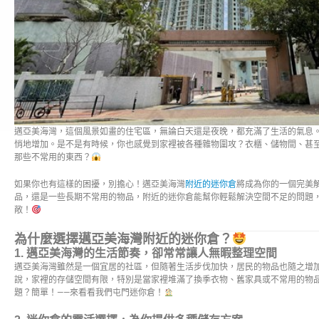
邁亞美海灣，這個風景如畫的住宅區，無論白天還是夜晚，都充滿了生活的氣息
悄地增加。是不是有時候，你也感覺到家裡被各種雜物圍攻？衣櫃、儲物間、甚
那些不常用的東西？
如果你也有這樣的困擾，別擔心！邁亞美海灣
附近的迷你倉
將成為你的一個完美
品，還是一些長期不常用的物品，附近的迷你倉能幫你輕鬆解決空間不足的問題
敞！
為什麼選擇邁亞美海灣附近的迷你倉？
1.
邁亞美海灣的生活節奏，卻常常讓人無暇整理空間
邁亞美海灣雖然是一個宜居的社區，但隨著生活步伐加快，居民的物品也隨之增
說，家裡的存儲空間有限，特別是當家裡堆滿了換季衣物、舊家具或不常用的物品
題？簡單！——來看看我們屯門迷你倉！