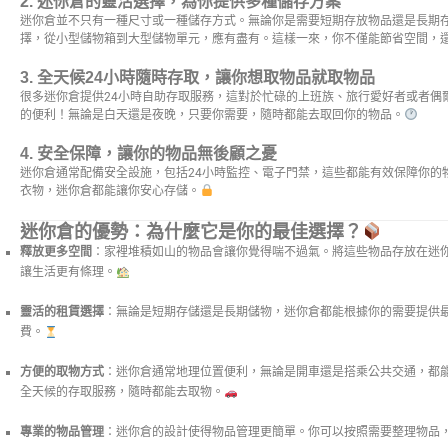
2.
迷你倉的靈活選擇，為你提供多種儲存方案
迷你倉並不只有一種尺寸或一種儲存方式。無論你是需要短期存放物品還是長期
擇，從小型儲物箱到大型儲物單元，應有盡有。這樣一來，你不僅能節省空間，
3.
全天候24小時隨時存取，讓你想取物品就取物品
很多迷你倉提供24小時自助存取服務，這對於忙碌的上班族、旅行愛好者或者偶
的便利！無論是白天還是夜晚，只要你需要，隨時都能去取回你的物品。
4.
安全保障，讓你的物品無後顧之憂
迷你倉通常配備安全設施，包括24小時監控、電子門禁，這些都能有效保障你的
衣物，迷你倉都能讓你安心存儲。
迷你倉的優勢：為什麼它是你的最佳選擇？
釋放更多空間
：家裡堆積如山的物品會讓你覺得喘不過氣。將這些物品存放在迷
讓生活更有條理。
靈活的租賃選擇
：無論是短期存儲還是長期儲物，迷你倉都能根據你的需要提供
費。
方便的取物方式
：迷你倉通常地理位置便利，無論是開車還是搭乘公共交通，都
全天候的存取服務，隨時都能去取物。
專業的物品管理
：迷你倉的設計使得物品管理更簡單。你可以按照需要整理物品