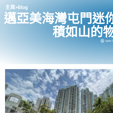
主頁
>
Blog
邁亞美海灣屯門迷
積如山的
sam l