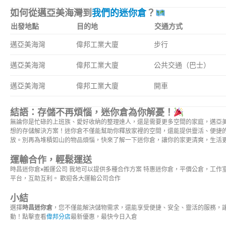
如何從邁亞美海灣到
我們的迷你倉
？
出發地點
目的地
交通方式
邁亞美海灣
偉邦工業大廈
步行
邁亞美海灣
偉邦工業大廈
公共交通（巴士）
邁亞美海灣
偉邦工業大廈
開車
結語：存儲不再煩惱，迷你倉為你解憂！
無論你是忙碌的上班族、愛好收納的整理達人，還是需要更多空間的家庭，邁亞
想的存儲解決方案！迷你倉不僅能幫助你釋放家裡的空間，還能提供靈活、便捷
放。別再為堆積如山的物品煩惱，快來了解一下迷你倉，讓你的家更清爽，生活
運輸合作，輕鬆運送
時昌迷你倉×搬運公司 我地可以提供多種合作方案 特惠迷你倉，平價公倉，工作
平台，互助互利。 歡迎各大運輸公司合作
小結
選擇
時昌迷你倉
，您不僅能解決儲物需求，還能享受便捷、安全、靈活的服務，
動！點擊查看
偉邦分店
最新優惠，最快今日入倉