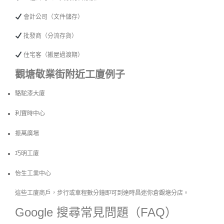
會計公司（文件儲存）
批發商（分流存貨）
住宅客（搬屋過渡期）
觀塘敬業街附近工廈例子
駱駝漆大廈
利寶時中心
振萬廣場
巧明工廈
怡生工業中心
這些工廈商戶，步行或車程數分鐘即可到達時昌迷你倉觀塘分店。
Google 搜尋常見問題（FAQ）