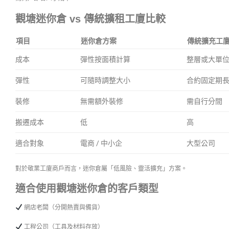
觀塘迷你倉 vs 傳統擴租工廈比較
項目
迷你倉方案
傳統擴充工
成本
彈性按面積計算
整層或大單
彈性
可隨時調整大小
合約固定期
裝修
無需額外裝修
需自行分間
搬遷成本
低
高
適合對象
電商 / 中小企
大型公司
對於敬業工廈商戶而言，迷你倉屬「低風險、靈活擴充」方案。
適合使用觀塘迷你倉的客戶類型
網店老闆（分開熱賣與備貨）
工程公司（工具及材料存放）