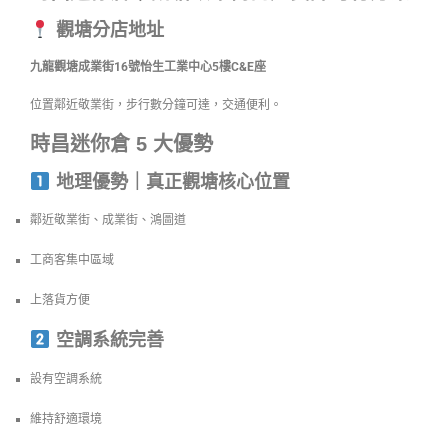
觀塘分店地址
九龍觀塘成業街16號怡生工業中心5樓C&E座
位置鄰近敬業街，步行數分鐘可達，交通便利。
時昌迷你倉 5 大優勢
地理優勢｜真正觀塘核心位置
鄰近敬業街、成業街、鴻圖道
工商客集中區域
上落貨方便
空調系統完善
設有空調系統
維持舒適環境