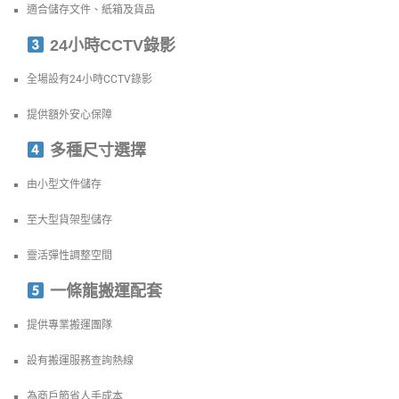
適合儲存文件、紙箱及貨品
24小時CCTV錄影
全場設有24小時CCTV錄影
提供額外安心保障
多種尺寸選擇
由小型文件儲存
至大型貨架型儲存
靈活彈性調整空間
一條龍搬運配套
提供專業搬運團隊
設有搬運服務查詢熱線
為商戶節省人手成本