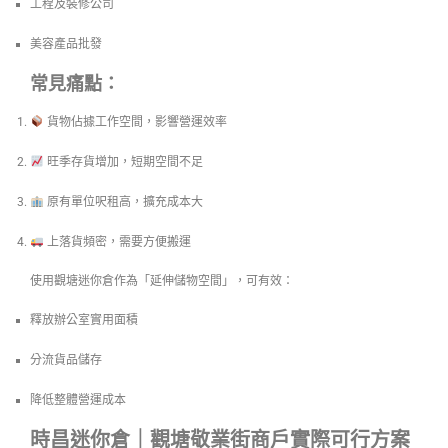
工程及裝修公司
美容產品批發
常見痛點：
貨物佔據工作空間，影響營運效率
旺季存貨增加，短期空間不足
原有單位呎租高，擴充成本大
上落貨頻密，需要方便搬運
使用觀塘迷你倉作為「延伸儲物空間」，可有效：
釋放辦公室實用面積
分流貨品儲存
降低整體營運成本
時昌迷你倉｜觀塘敬業街商戶實際可行方案