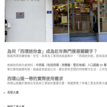
為何「西環迷你倉」成為近年熱門搜尋關鍵字？
隨着西環持續發展，住宅、商業及工業用途高度集中，「西環迷你倉」逐漸成
根據政府統計處資料，
中西區（包括西環、西營盤、堅尼地城）人口超過 25 萬
單位實用面積有限。無論是家庭或公司，要在原有空間內同時應付生活、工作
西環山道一帶的實際使用需求
西環山道屬於連接住宅區與工業區的重要位置，周邊聚集了多幢工業及商業大
長發大廈