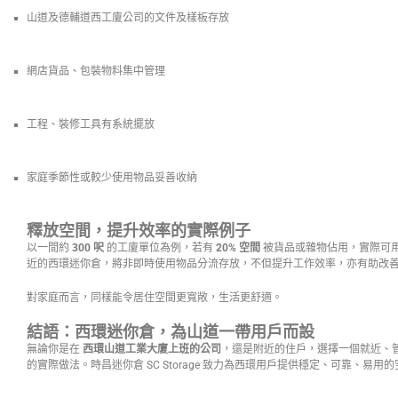
山道及德輔道西工廈公司的文件及樣板存放
網店貨品、包裝物料集中管理
工程、裝修工具有系統擺放
家庭季節性或較少使用物品妥善收納
釋放空間，提升效率的實際例子
以一間約
300 呎
的工廈單位為例，若有
20% 空間
被貨品或雜物佔用，實際可
近的西環迷你倉，將非即時使用物品分流存放，不但提升工作效率，亦有助改
對家庭而言，同樣能令居住空間更寬敞，生活更舒適。
結語：西環迷你倉，為山道一帶用戶而設
無論你是在
西環山道工業大廈上班的公司
，還是附近的住戶，選擇一個就近、
的實際做法。時昌迷你倉 SC Storage 致力為西環用戶提供穩定、可靠、易用