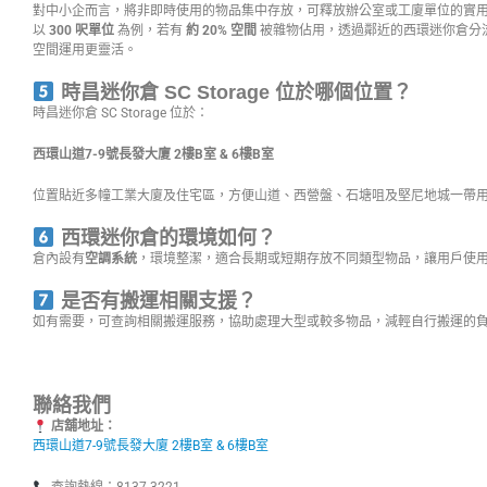
對中小企而言，將非即時使用的物品集中存放，可釋放辦公室或工廈單位的實
以
300 呎單位
為例，若有
約 20% 空間
被雜物佔用，透過鄰近的西環迷你倉分
空間運用更靈活。
時昌迷你倉 SC Storage 位於哪個位置？
時昌迷你倉 SC Storage 位於：
西環山道7-9號長發大廈 2樓B室 & 6樓B室
位置貼近多幢工業大廈及住宅區，方便山道、西營盤、石塘咀及堅尼地城一帶
西環迷你倉的環境如何？
倉內設有
空調系統
，環境整潔，適合長期或短期存放不同類型物品，讓用戶使
是否有搬運相關支援？
如有需要，可查詢相關搬運服務，協助處理大型或較多物品，減輕自行搬運的
聯絡我們
店舖地址：
西環山道7-9號長發大廈 2樓B室 & 6樓B室