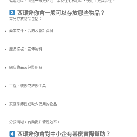
偏遠地區，山道一帶更貼近工業及住宅核心區，使用上更具彈性。
西環迷你倉一般可以存放哪些物品？
常見存放物品包括：
商業文件、合約及會計資料
產品樣板、宣傳物料
網店貨品及包裝用品
工程、裝修或維修工具
家庭季節性或較少使用的物品
分類清晰，有助提升管理效率。
西環迷你倉對中小企有甚麼實際幫助？