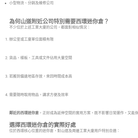
小型物流、分銷及維修公司
為何山道附近公司特別需要西環迷你倉？
不少位於上述工業大廈的公司，都面對相似情況：
辦公室或工廈單位面積有限
貨品、樣板、工具或文件佔用大量空間
若搬到偏遠地區存放，來回時間成本高
需要隨時取用物品，講求方便及效率
鄰近的西環迷你倉
，正好成為延伸空間的實用方案，既不影響日常運作，又能
選擇西環迷你倉的實際好處
位於西環核心位置的迷你倉，對山道及周邊工業大廈用戶特別合適：