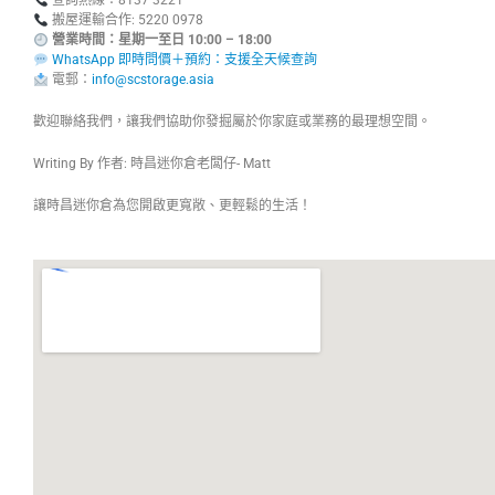
查詢熱線：8137 3221
搬屋運輸合作: 5220 0978
營業時間：星期一至日 10:00 – 18:00
WhatsApp 即時問價＋預約：支援全天候查詢
電郵：
info@scstorage.asia
歡迎聯絡我們，讓我們協助你發掘屬於你家庭或業務的最理想空間。
Writing By 作者: 時昌迷你倉老闆仔- Matt
讓時昌迷你倉為您開啟更寬敞、更輕鬆的生活！