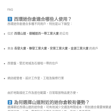
FAQ
西環迷你倉適合哪些人使用？
西環迷你倉適合多種不同用戶，特別是以下類型：
位於
西環山道、德輔道西一帶工業大廈
的公司
來自
長發大廈、聯發工業大廈、安業工業大廈、金源工業大廈
的商戶
西營盤、堅尼地城及石塘咀一帶的住戶
網店經營者、設計工作室、工程及裝修行業
由於地點接近工作及居住範圍，日常取放物品更方便。
為何選擇山道附近的迷你倉較有優勢？
選擇鄰近西環山道的迷你倉，可有效減少交通及時間成本，特別適合需要頻繁