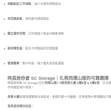
地點貼近工作地點
：減少交通及時間成本
有空調系統
：保持倉內環境穩定
獨立儲存空間
：公司或個人物品分類更清晰
使用彈性高
：配合不同階段的空間需要
管理簡單
：集中存放，減少遺失或混亂風險
時昌迷你倉 SC Storage｜扎根西環山道的可靠選擇
時昌迷你倉 SC Storage 位於
西環山道7-9號長發大廈 2樓B室 & 6樓B室
，正正
不同類型用戶使用。
長發大廈
座落西環繁榮沿海區域，地理位置十分優越，往來香港大學港鐵站只
常見使用情況包括：