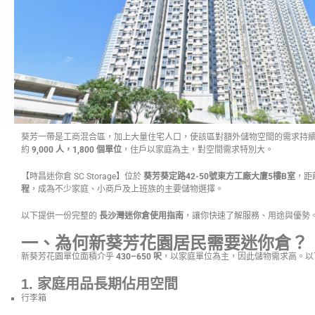
葵芳一帶是工商混合區，加上大量住宅人口，使該區對額外儲物空間的需求持
約
9,000 人，1,800 個單位
，住戶以家庭為主，對空間需求特別大。
【時昌迷你倉 SC Storage】位於
葵芳葵定路42-50號東方工廠大廈5樓B室
，距
程
，成為不少家庭、小商戶及上班族的主要儲物選擇。
以下提供一份完整的
長沙灣迷你倉使用指南
，讓你快速了解服務、用途與優勢
一、為何新葵芳花園居民需要迷你倉？
新葵芳花園單位面積介乎
430–650 呎
，以家庭單位為主，因此儲物需求高。以
1. 家庭用品長期佔用空間
行李箱