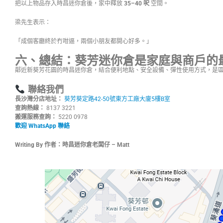
把以上物品存入時昌迷你倉後，家中釋放
35–40 呎
空間。
梁先生表示：
「成個客廳終於冇咁逼，兩個小朋友都開心好多。」
六、總結：葵芳迷你倉是家庭與商戶的
鄰近新葵芳花園的時昌迷你倉，結合便利地點、安全設備、彈性使用方式，是
聯絡我們
長沙灣分店地址：
葵芳葵定路42-50號東方工廠大廈5樓B室
查詢熱線：
8137 3221
搬運服務查詢：
5220 0978
歡迎 WhatsApp 聯絡
Writing By 作者：時昌迷你倉老闆仔 – Matt