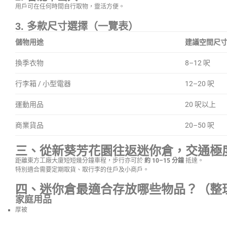
用戶可在任何時間自行取物，靈活方便。
3. 多款尺寸選擇（一覽表）
儲物用途
建議空間尺
換季衣物
8–12 呎
行李箱 / 小型電器
12–20 呎
運動用品
20 呎以上
商業貨品
20–50 呎
三、從新葵芳花園往返迷你倉，交通極
距離東方工廠大廈短短幾分鐘車程，步行亦可於
約 10–15 分鐘
抵達。
特別適合需要定期取貨、取行李的住戶及小商戶。
四、迷你倉最適合存放哪些物品？（整
家庭用品
厚被