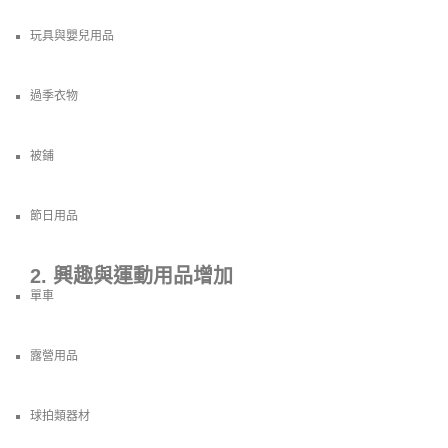
玩具與嬰兒用品
過季衣物
被鋪
節日用品
2. 興趣與運動用品增加
單車
露營用品
球拍類器材