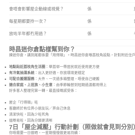
會唔會影響屋企動線或視覺？
係
每星期都要拎一次？
係
放咗半年都冇用過？
係
時昌迷你倉點樣幫到你？
揀迷你倉，講到尾都係要「用得順」。時昌迷你倉喺荔枝角設點，針對附近住
地點貼近荔枝角生活圈
：華荔邨一帶居民就近使用更方便
有冷氣抽濕系統
：出入更舒適，存放環境更穩定
可配合搬運服務
：大件、一次過多箱整理，唔使自己硬搬
適合家庭、上班族、小生意
：由季節輪替到短期過渡都用得上
好多客人整理完第一轉，最直接嘅感受係：
屋企「行得順」咗
客廳終於有位畀小朋友玩／畀自己休息
清潔快咗，因為少咗死角
搵嘢易咗，因為分類更清晰
7日「屋企減壓」行動計劃（照做就會見到分別
你唔需要一日做晒，一星期慢慢做更易持續：