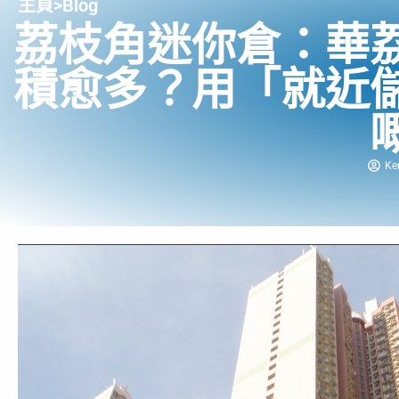
主頁
>
Blog
荔枝角迷你倉：華
積愈多？用「就近
Ke