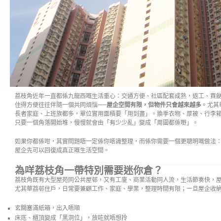
荔枝角近年一直都係九龍西嘅生活重心：交通方便、社區配套成熟，返工、買
住得方便往往伴隨一個共同煩惱——
屋企空間有限，但物件只會越來越多
。尤其
長者家庭、上班族都多，單位實用面積要「用到盡」。換季衣物、厚被、行李箱
只要一個角落開始堆，慢慢就會由「有少少亂」變成「周圍都係嘢」。
如果你都係咁，其實問題唔一定係你唔識整理，而係你需要一個更聰明嘅做法
屋企先可以回復成真正嘅生活空間。
為咩荔枝角一帶特別需要迷你倉？
荔枝角既有大型屋苑同公共屋邨，又有工廈、商業活動同人流，生活節奏快，
尤其華荔邨住戶，日常要兼顧工作、家庭、學業，整理時間有限；一旦屋企收
玄關塞滿紙箱，出入唔順
床底、櫃頂變成「黑洞位」，放咗就唔想拎