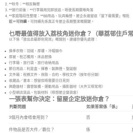
**秋冬：**相反輪替
**旅行前後：**行李箱用完即放返，唔使長期擺喺角落
**家庭階段性整理：**BB用品、玩具輪替，屋企永遠留返「當下最需要」嗰批
近＝可持續
。可持續先係真正令屋企長期整潔嘅關鍵。
乜嘢最值得放入荔枝角迷你倉？（華荔邨住戶
以下係「放出去最即刻見效」嘅類別，建議你優先處理：
換季衣物：羽絨、厚褸、冷帽頸巾
厚被、枕芯備用、床品替換
行李箱、旅行袋、旅行收納用品
節日用品：利是盒、揮春、裝飾燈、聖誕樹
文件箱：稅務文件、保險、合約、學校文件（按年份分類）
收藏品／書本：想留但唔需要日日見到
興趣器材：露營裝備、運動用品、攝影器材（大件又唔常用）
小型網店貨品、包裝材料（唔想屋企變貨倉）
一張表幫你決定：留屋企定放迷你倉？
判斷問題
如果答案係「係」
3個月內會唔會用到？
否
件物品是否大件／霸位？
係