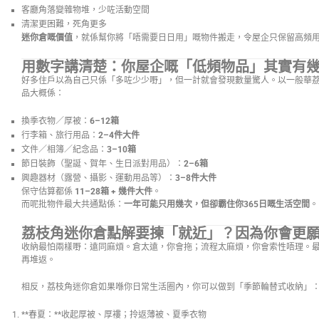
客廳角落變雜物堆，少咗活動空間
清潔更困難，死角更多
迷你倉嘅價值
，就係幫你將「唔需要日日用」嘅物件搬走，令屋企只保留高頻
用數字講清楚：你屋企嘅「低頻物品」其實有
好多住戶以為自己只係「多咗少少嘢」，但一計就會發現數量驚人。以一般華
品大概係：
換季衣物／厚被：
6–12箱
行李箱、旅行用品：
2–4件大件
文件／相簿／紀念品：
3–10箱
節日裝飾（聖誕、賀年、生日派對用品）：
2–6箱
興趣器材（露營、攝影、運動用品等）：
3–8件大件
保守估算都係
11–28箱 + 幾件大件
。
而呢批物件最大共通點係：
一年可能只用幾次，但卻霸住你365日嘅生活空間
。
荔枝角迷你倉點解要揀「就近」？因為你會更
收納最怕兩樣嘢：遠同麻煩。倉太遠，你會拖；流程太麻煩，你會索性唔理。
再堆返。
相反，荔枝角迷你倉如果喺你日常生活圈內，你可以做到「季節輪替式收納」
**春夏：**收起厚被、厚褸；拎返薄被、夏季衣物