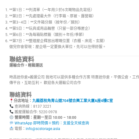
**第1日：**列清單（一年用少於6次嘅物品先寫低）
**第2日：**先處理最大件（行李箱、厚被、露營箱）
**第3–4日：**文件箱分類（按年份／類別）
**第5日：**玩具或用品輪替（只留一部分喺屋企）
**第6日：**為每箱貼標籤（類別＋年份/季節）
**第7日：**整理屋企釋放出嚟嘅位置（衣櫃、床底、玄關）
做完你會發現：屋企唔一定要換大單位，先可以住得舒服。
聯絡資料
運輸合作，輕鬆運送
時昌迷你倉×搬運公司 我地可以提供多種合作方案 特惠迷你倉，平價公倉，工
傳平台，互助互利。 歡迎各大運輸公司合作
聯絡資料
分店地址：
九龍荔枝角青山道704號合興工業大廈A座4樓C室
查詢熱線：8137 3221
搬屋運輸合作: 5220 0978
營業時間：星期一至日 10:00 – 18:00
WhatsApp 即時問價＋預約：支援全天候查詢
電郵：
info@scstorage.asia