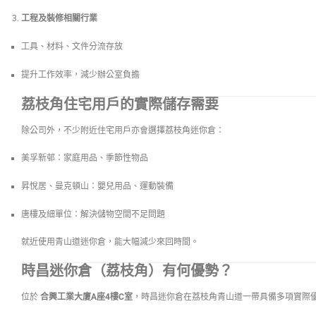
工程及裝修相關行業
工具、材料、文件分流存放
提升工作效率，減少辦公室負擔
荔枝角住宅用戶的實際儲存需要
除公司外，不少附近住宅用戶亦會選擇荔枝角迷你倉：
美孚新邨：家庭用品、季節性物品
昇悅居、曼克頓山：嬰兒用品、運動裝備
唐樓及細單位：解決儲物空間不足問題
就近使用青山道迷你倉，能大幅減少來回時間。
時昌迷你倉（荔枝角）有何優勢？
位於
合興工業大廈A座4樓C室
，時昌迷你倉在荔枝角青山道一帶具備多項實際