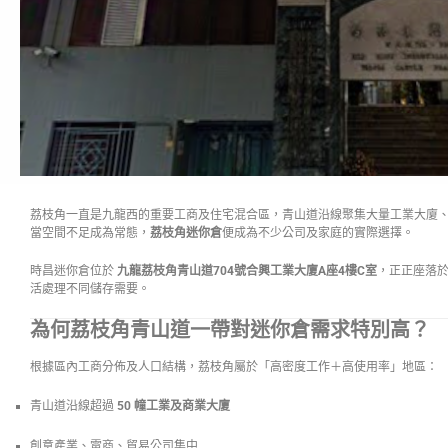
荔枝角一直是九龍西的重要工商及住宅混合區，青山道沿線聚集大量工業大廈
當空間不足成為常態，
荔枝角迷你倉
便成為不少公司及家庭的實際選擇。
時昌迷你倉位於
九龍荔枝角青山道704號合興工業大廈A座4樓C室
，正正座落
活處理不同儲存需要。
為何荔枝角青山道一帶對迷你倉需求特別高？
根據區內工商分佈及人口結構，荔枝角屬於「高密度工作＋高使用率」地區：
青山道沿線超過
50 幢工業及商業大廈
創意產業、電商、貿易公司集中