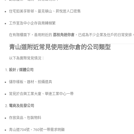
住宅如美孚新邨、曼克頓山、昇悅居人口密集
工作室及中小企存貨周轉頻繁
在有限樓面下，善用附近的
荔枝角迷你倉
，已成為不少企業及住戶的日常安排
青山道附近常見使用迷你倉的公司類型
以下為實際常見情況：
設計 / 媒體公司
儲存樣板、器材、拍攝道具
常見於合興工業大廈、華達工業中心一帶
電商及批發公司
存放貨品、包裝物料
青山道704號、760號一帶需求明顯