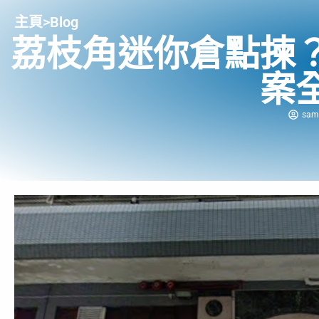
主頁
>
Blog
荔枝角迷你倉點揀
案
sam 