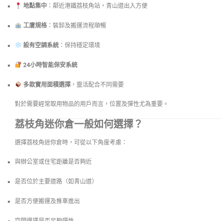
地點集中
：鄰近港鐵荔枝角站，青山道出入方便
工廈規格
：裝卸及搬運流程順暢
設有空調系統
：保持穩定環境
24小時智能保安系統
多款實用面積選擇
，靈活配合不同需要
對於需要經常取用物品的用戶而言，位置及彈性尤為重要。
荔枝角迷你倉一般如何選擇？
選擇荔枝角迷你倉時，可從以下角度考慮：
與辦公室或住宅距離是否夠近
是否位於主要道路（如青山道）
是否方便搬運及推車進出