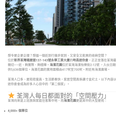
想令屋企更企理？想搵一個近到行幾步就到、又安全又乾爽的收納空間？
位於
新界荃灣楊屋道137-143號永華工業大廈
的
時昌迷你倉
，正正坐落在荃灣
親切——近、夠實際、夠穩陣。
海濱花園
位於荃灣海濱怡樂街2-12號 ，入伙日期
供5,636個單位。海濱花園的實用面積由417呎至700呎。附近有海濱廣場。
荃灣人口多、屋苑密度高、生活節奏快，家居空間真係講寸金尺土。以下內容
迷你倉會成為好多人心目中的「第二個家」。
荃灣人每日都面對的「空間壓力」
荃灣向來是上班族與家庭住客集中地，而
海濱花園
更是其中的大型屋苑：
4,000+ 個單位