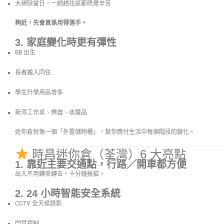
大掃除當日，一趟趟往返都唔覺辛苦
夠近，先會真係用得落手。
3. 家庭變化時更有彈性
BB 出生
長者搬入同住
學生升學用品增多
新添工作桌、樂器、收藏品
迷你倉就像一個「外置儲物櫃」，幫你應付生活中每個階段的變化。
時昌迷你倉（荃灣）6 大亮點
1. 靠近主要交通點，行路／開車都方便
出入不用轉來轉去，十分鐘搞掂。
2. 24 小時智能安全系統
CCTV 全天候錄影
門禁控制