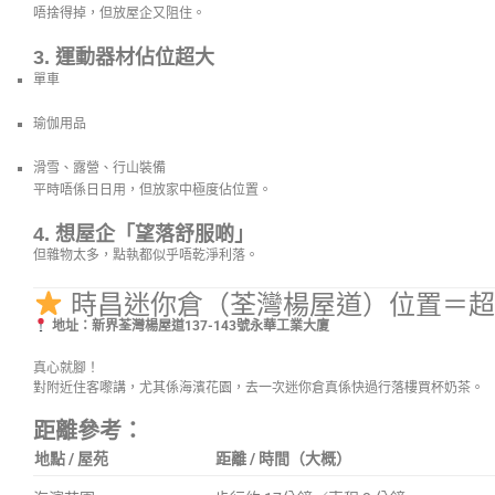
唔捨得掉，但放屋企又阻住。
3. 運動器材佔位超大
單車
瑜伽用品
滑雪、露營、行山裝備
平時唔係日日用，但放家中極度佔位置。
4. 想屋企「望落舒服啲」
但雜物太多，點執都似乎唔乾淨利落。
時昌迷你倉（荃灣楊屋道）位置＝超
地址：新界荃灣楊屋道137-143號永華工業大廈
真心就腳！
對附近住客嚟講，尤其係海濱花園，去一次迷你倉真係快過行落樓買杯奶茶。
距離參考：
地點 / 屋苑
距離 / 時間（大概）