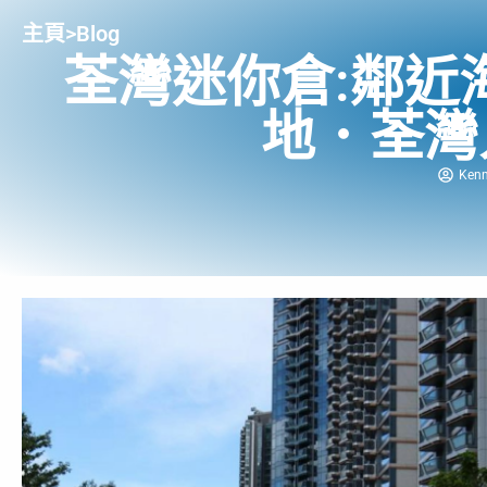
主頁
>
Blog
荃灣迷你倉:鄰近
地．荃灣
Ken