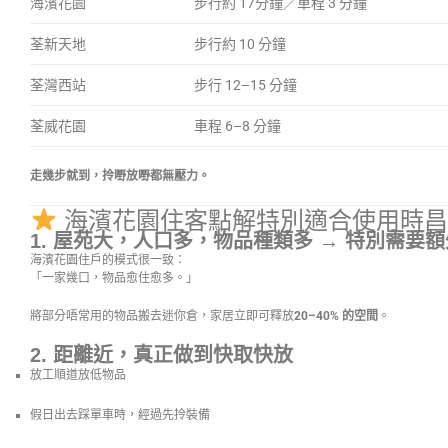
海濱花園
步行約 17分鐘／車程 3 分鐘
荃新天地
步行約 10 分鐘
荃灣西站
步行 12–15 分鐘
荃威花園
車程 6–8 分鐘
走幾步就到，拎嘢放嘢都無壓力。
海濱花園住客點解特別適合使用時昌
1. 屋苑大，人口多，物品種類多 → 特別需要
海濱花園住戶的模式很一致：
「一家幾口，物品愈住愈多。」
將部分唔常用的物品搬去迷你倉，家居立即可釋放
20–40% 的空間
。
2. 距離近，真正做到快取快放
放工順道放低物品
假日出去踩單車時，經過先拎裝備