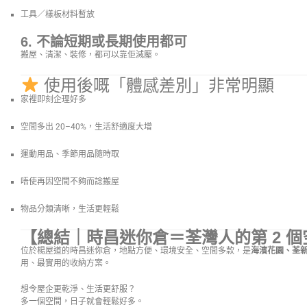
工具／樣板材料暫放
6. 不論短期或長期使用都可
搬屋、清潔、裝修，都可以靠佢減壓。
使用後嘅「體感差別」非常明顯
家裡即刻企理好多
空間多出 20–40%，生活舒適度大增
運動用品、季節用品隨時取
唔使再因空間不夠而諗搬屋
物品分類清晰，生活更輕鬆
【總結｜時昌迷你倉＝荃灣人的第 2 個
位於楊屋道的時昌迷你倉，地點方便、環境安全、空間多款，是
海濱花園、荃
用、最實用的收納方案。
想令屋企更乾淨、生活更舒服？
多一個空間，日子就會輕鬆好多。