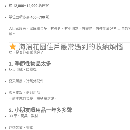
約 12,000–14,000 名住客
單位面積多為
400–700 呎
人口密度高、家庭組合多，有長者、有小朋友、有寵物、有運動愛好者……自然
緊。
海濱花園住戶最常遇到的收納煩惱
以下是否你都感覺過？
1. 季節性物品太多
冬天羽絨、暖風機
夏天風扇、冷氣外配件
節日擺設、派對用品
一轉季就冇位擺，櫃桶塞到爆。
2. 小朋友嘅用品一年多多聲
BB 車、玩具、教材
運動裝備、書本