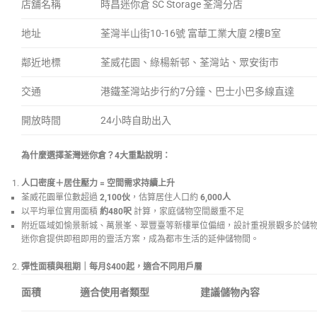
店舖名稱
時昌迷你倉 SC Storage 荃灣分店
地址
荃灣半山街10-16號 富華工業大廈 2樓B室
鄰近地標
荃威花園、綠楊新邨、荃灣站、眾安街市
交通
港鐵荃灣站步行約7分鐘、巴士小巴多線直達
開放時間
24小時自助出入
為什麼選擇荃灣迷你倉？4
大重點說明：
人口密度＋居住壓力 =
空間需求持續上升
荃威花園單位數超過
2,100
伙
，估算居住人口約
6,000
人
以平均單位實用面積
約480
呎
計算，家庭儲物空間嚴重不足
附近區域如愉景新城、萬景峯、翠豐臺等新樓單位偏細，設計重視景觀多於儲
迷你倉提供即租即用的靈活方案，成為都市生活的延伸儲物間。
彈性面積與租期｜每月$400
起，適合不同用戶層
面積
適合使用者類型
建議儲物內容