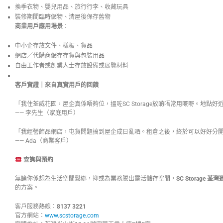
換季衣物、嬰兒用品、旅行行李、收藏玩具
裝修期間臨時儲物、清屋後保存舊物
商業用戶應用場景
：
中小企存放文件、樣板、貨品
網店／代購商儲存存貨與包裝用品
自由工作者或創業人士存放設備或展覽材料
客戶實證｜來自真實用戶的回饋
「我住荃威花園，屋企真係唔夠位，搵咗SC Storage放啲唔常用嘅嘢。地點
—— 李先生（家庭用戶）
「我經營飾品網店，屯貨問題搞到屋企成日亂晒。租倉之後，終於可以好好分
—— Ada（商業客戶）
查詢與預約
無論你係想為生活空間鬆綁，抑或為業務騰出靈活儲存空間，
SC Storage
荃灣
的方案。
客戶服務熱線：
8137 3221
官方網站：
www.scstorage.com