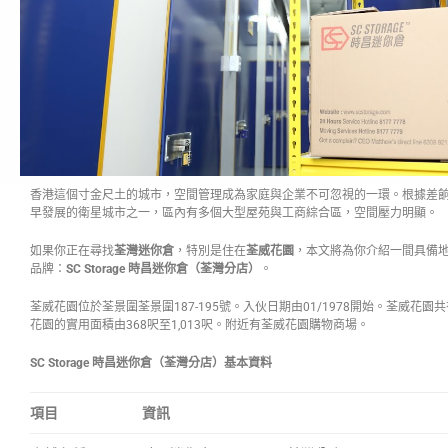
香港這個寸金尺土的城市，空間管理成為家庭與企業不可忽視的一環。根據差
早發展的衛星城市之一，區內有多個大型屋苑與工商綜合區，空間壓力明顯。
如果你正在尋找
荃灣迷你倉
，特別是住在
荃威花園
，本文將為你介紹一間具備
品牌：
SC Storage
時昌迷你倉（荃灣分店）
。
荃威花園位於荃景圍荃景圍187-195號。入伙日期由01/1978開始。荃威花園共
花園的實用面積由368呎至1,013呎。附近有荃威花園購物商場。
SC Storage 時昌迷你倉（荃灣分店）基本資料
項目
資訊