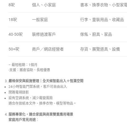
8呎
個人、小家庭
書本、換季衣物、小型家
18呎
一般家庭
行李、童裝用品、收藏品
40-50呎
裝修過渡客戶
傢俬、廚具、家品
50+呎
商戶／網店經營者
存貨、展覽道具、設備
– 最短租期：1個月
-支援：搬倉協助、長租優惠
嚴格保安與設施管理｜全天候智能出入＋恆濕空間
24小時智能門禁系統，客戶可自由出入
閉路電視錄影
設有空調系統，減少霉變風險
適合存放紙本文件、換季衣物、模型等物品。
服務專業化，適合家庭與商業雙重應用場景
家庭用戶常見用途
：