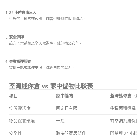
24 小時自由出入
忙碌的上班族或夜班工作者也能隨時取用物品。
安全保障
設有門禁系統及全天候監控，確保物品安全。
專業搬運服務
提供一站式搬運支援，減輕自搬的壓力。
荃灣迷你倉 vs 家中儲物比較表
項目
家中儲物
荃灣迷你倉（
空間靈活度
固定且有限
多種面積選擇
物品保養環境
一般
有空調系統保
安全性
取決於家居條件
門禁與 24 小