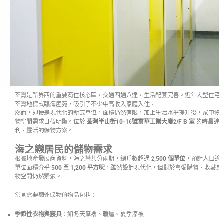
荃灣是新界西的重要商住核心區，交通四通八達，生活配套完善。近年大型住
荃灣地標式臨海屋苑，吸引了不少中高收入家庭入住。
然而，即使是現代化的新式單位，面積仍然有限，加上生活水平提升後，家中
物空間需求日益明顯。位於
荃灣半山街10-16號富華工業大廈2/F B 室
的時昌迷
利、靈活的儲物方案。
海之戀居民的儲物需求
根據地產發展商資料，海之戀共分兩期，總戶數超過
2,500 個單位
，預計人口
單位面積介乎
500 至 1,200 平方呎
，雖然設計現代化，但對於喜愛購物、收藏
物空間仍然緊張。
常見需要額外儲物的物品包括：
季節性衣物與寢具
：如冬天厚褸、暖爐、夏季涼被