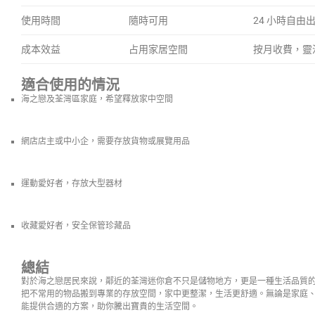
使用時間
隨時可用
24 小時自由
成本效益
占用家居空間
按月收費，靈
適合使用的情況
海之戀及荃灣區家庭，希望釋放家中空間
網店店主或中小企，需要存放貨物或展覽用品
運動愛好者，存放大型器材
收藏愛好者，安全保管珍藏品
總結
對於海之戀居民來說，鄰近的荃灣迷你倉不只是儲物地方，更是一種生活品質
把不常用的物品搬到專業的存放空間，家中更整潔，生活更舒適。無論是家庭
能提供合適的方案，助你騰出寶貴的生活空間。