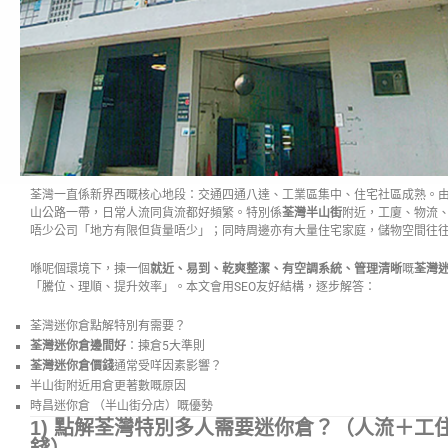
荃灣一直係新界西嘅核心地段：交通四通八達、工業區集中、住宅社區成熟。
山公路一帶，日常人流同貨流都好頻繁。特別係
荃灣半山街
附近，工廈、物流
唔少公司「地方有限但貨量唔少」；同時周邊亦有大量住宅家庭，儲物空間往
喺呢個環境下，揀一個
就近、易到、乾爽整潔、有空調系統、管理清晰
嘅
荃灣
「騰位、理順、提升效率」。本文會用SEO友好結構，逐步解答：
荃灣迷你倉點解特別有需要？
荃灣迷你倉邊間好
：揀倉5大準則
荃灣迷你倉價錢
通常受咩因素影響？
半山街附近用倉更著數嘅原因
時昌迷你倉 （半山街分店）嘅優勢
1) 點解荃灣特別多人需要迷你倉？（人流＋工