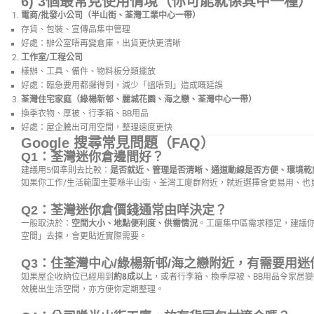
6) 3個最常見使用情境（你可能就係其中一種）
電商/批發小公司（半山街、荃灣工業中心一帶）
存貨、包裝、宣傳品集中管理
好處：辦公室唔再變倉庫，出貨更快更清晰
工作室/工程公司
樣辦、工具、備件、物料板分類擺放
好處：臨急要用都攞得到，減少「搵唔到」造成嘅延誤
荃灣住宅家庭（綠楊新邨、麗城花園、海之戀、荃灣中心一帶）
換季衣物、厚被、行李箱、BB用品
好處：屋企騰出可用空間，整理速度更快
Google 搜尋常見問題（FAQ）
Q1：荃灣迷你倉邊間好？
建議用5個準則去比較：
是否就近、管理是否清晰、通道動線是否方便、環境乾
如果你工作/生活範圍主要喺半山街、荃灣工廈群附近，就近選擇會更易用、也
Q2：荃灣迷你倉價錢通常由咩決定？
一般取決於：
空間大小、地點便利度、供需情況
。工廈集中區需求穩定，建議你
空間」去揀，會更貼近實際需要。
Q3：住荃灣中心/綠楊新邨/海之戀附近，有需要用迷
如果屋企收納位已經用到
約8成以上
，或者行李箱、換季厚被、BB用品令家居
效騰出生活空間，亦方便你定期整理。