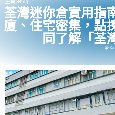
主頁
>
Blog
荃灣迷你倉實用指
廈、住宅密集，點
同了解「荃
Ke