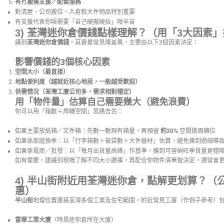
有冇搬運支援／配套服務
對清屋、公司搬位、入倉較大件物品特別重要
有支援代表你唔需要「自己硬搬硬抬」咁辛苦
3) 荃灣迷你倉價錢點樣理解？（用「3大因素
講到
荃灣迷你倉價錢
，其實最常見嘅差異，主要由以下3個因素決定：
影響價錢的3個核心因素
空間大小（最直接）
地點便利度（越就近核心地段，一般越受歡迎）
供需情況（荃灣工廈公司多，需求相對穩定）
用「物件量」估算自己需要幾大（避免浪費）
你可以用「箱數＋周轉空間」思路去估：
如果主要放紙箱／文件箱：先數一數現有箱量，再預留
約20%
空間做周轉位
如果係家庭換季：以「行李箱數＋被袋數＋大件器材」估算，避免揀到過細導
如果係電商／批發：以「每月出貨量高峰」作基準，揀到可容納旺季貨量更穩
如有需要，建議到現場了解不同大小選擇，再配合你物件清單做決定，通常會
4) 半山街附近用荃灣迷你倉，點解更划算？（
惠）
半山街
地理位置連接荃灣多個工業及住宅範圍，附近常見工廈（作例子參考）
富華工業大廈
（時昌迷你倉所在大廈）