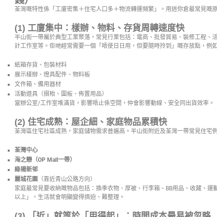
錢）
荃灣嘅特性係「工廈密集＋住宅人口多＋物流轉運頻繁」。用迷你倉最常見嘅原
(1) 工廈集中：樣辦、物料、存貨周轉速度快
半山街一帶屬於典型工業聚落，常見行業包括：電商、批發貿易、裝修工程、
計工作室等。佢哋經常需要一個「唔使日日用，但要隨時拎到」嘅存放點，例
紙箱存貨、包裝材料
展示樣辦、燈具配件、物料板
文件箱、備用器材
活動道具（摺枱、圍板、佈置用品）
當辦公室/工作室堆滿貨，影響唔止係空間，仲會影響動線、安全同出貨效率。
(2) 住宅成熟：屋企細、家庭物品累積快
荃灣區住宅社區成熟，家庭儲物需求普遍高。半山街附近及荃灣一帶常見住宅
荃灣中心
海之戀（OP Mall一帶）
綠楊新邨
麗城花園
（靠近青山公路方向）
家庭最常見要收納嘅物品包括：換季衣物、厚被、行李箱、BB用品、收藏、運
以上」，生活就會明顯變得擠迫、難整理。
(3) 「近」就等於「用得起」：時間成本最易被忽略