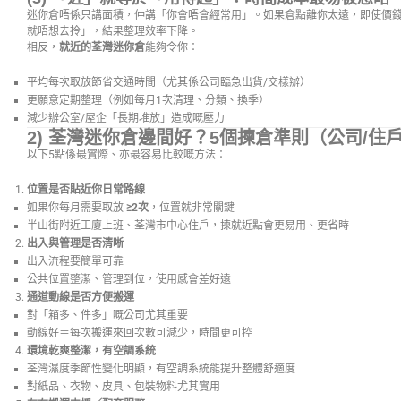
迷你倉唔係只講面積，仲講「你會唔會經常用」。如果倉點離你太遠，即使價
就唔想去拎」，結果整理效率下降。
相反，
就近的荃灣迷你倉
能夠令你：
平均每次取放節省交通時間（尤其係公司臨急出貨/交樣辦）
更願意定期整理（例如每月1次清理、分類、換季）
減少辦公室/屋企「長期堆放」造成嘅壓力
2) 荃灣迷你倉邊間好？5個揀倉準則（公司/住
以下5點係最實際、亦最容易比較嘅方法：
位置是否貼近你日常路線
如果你每月需要取放
≥2次
，位置就非常關鍵
半山街附近工廈上班、荃灣市中心住戶，揀就近點會更易用、更省時
出入與管理是否清晰
出入流程要簡單可靠
公共位置整潔、管理到位，使用感會差好遠
通道動線是否方便搬運
對「箱多、件多」嘅公司尤其重要
動線好＝每次搬運來回次數可減少，時間更可控
環境乾爽整潔，有空調系統
荃灣濕度季節性變化明顯，有空調系統能提升整體舒適度
對紙品、衣物、皮具、包裝物料尤其實用