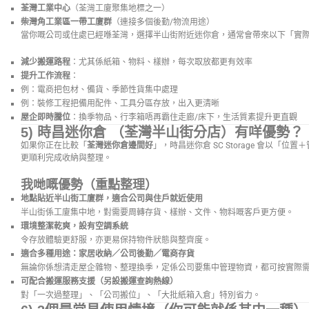
荃灣工業中心
（荃灣工廈聚集地標之一）
柴灣角工業區一帶工廈群
（連接多個後勤/物流用途）
當你嘅公司或住處已經喺荃灣，選擇半山街附近迷你倉，通常會帶來以下「實
減少搬運路程
：尤其係紙箱、物料、樣辦，每次取放都更有效率
提升工作流程
：
例：電商把包材、備貨、季節性貨集中處理
例：裝修工程把備用配件、工具分區存放，出入更清晰
屋企即時騰位
：換季物品、行李箱唔再霸住走廊/床下，生活質素提升更直觀
5) 時昌迷你倉 （荃灣半山街分店）有咩優勢？
如果你正在比較「
荃灣迷你倉邊間好
」，時昌迷你倉 SC Storage 會以「
更順利完成收納與整理。
我哋嘅優勢（重點整理）
地點貼近半山街工廈群，適合公司與住戶就近使用
半山街係工廈集中地，對需要周轉存貨、樣辦、文件、物料嘅客戶更方便。
環境整潔乾爽，設有空調系統
令存放體驗更舒服，亦更易保持物件狀態與整齊度。
適合多種用途：家居收納／公司後勤／電商存貨
無論你係想清走屋企雜物、整理換季，定係公司要集中管理物資，都可按實際
可配合搬運服務支援（另設搬運查詢熱線）
對「一次過整理」、「公司搬位」、「大批紙箱入倉」特別省力。