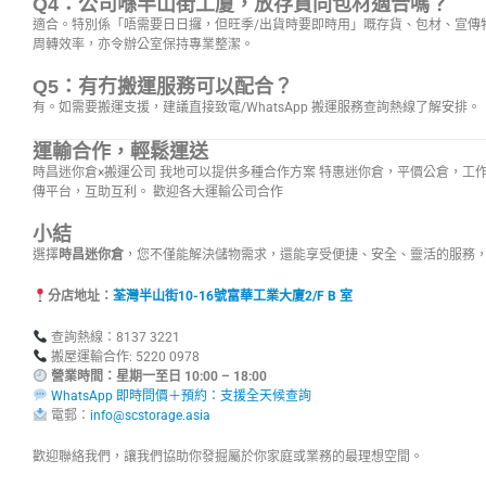
Q4：公司喺半山街工廈，放存貨同包材適合嗎？
適合。特別係「唔需要日日攞，但旺季/出貨時要即時用」嘅存貨、包材、宣傳
周轉效率，亦令辦公室保持專業整潔。
Q5：有冇搬運服務可以配合？
有。如需要搬運支援，建議直接致電/WhatsApp 搬運服務查詢熱線了解安排。
運輸合作，輕鬆運送
時昌迷你倉×搬運公司 我地可以提供多種合作方案 特惠迷你倉，平價公倉，工
傳平台，互助互利。 歡迎各大運輸公司合作
小結
選擇
時昌迷你倉
，您不僅能解決儲物需求，還能享受便捷、安全、靈活的服務
分店地址：
荃灣半山街10-16號富華工業大廈2/F B 室
查詢熱線：8137 3221
搬屋運輸合作: 5220 0978
營業時間：星期一至日 10:00 – 18:00
WhatsApp 即時問價＋預約：支援全天候查詢
電郵：
info@scstorage.asia
歡迎聯絡我們，讓我們協助你發掘屬於你家庭或業務的最理想空間。