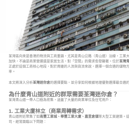
荃灣區向來是香港的物流與工商重鎮，尤其是青山公路（青山道）沿線，工業
加快，不論是商業營運還是家居生活，對「空間」的需求愈發顯著。位於
荃灣青
正處於這個工商核心地段，對於周邊的人流與貨流來說，選擇一個合適的儲物
率。
本文將深入分析
荃灣迷你倉
的選擇要點，並分享如何根據地理優勢選擇最合適
為什麼青山道附近的群眾需要荃灣迷你倉？
荃灣青山道一帶人口極為密集，涵蓋了大量的商業單位及住宅用戶：
1. 工業大廈林立（商業周轉需求）
青山道附近聚集了如
南豐工業城、華豐工業大廈、嘉里倉儲
等大型工貿建築。
司，經常面臨以下問題：