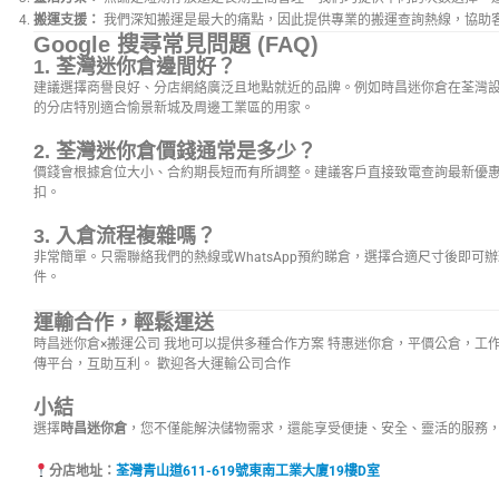
搬運支援：
我們深知搬運是最大的痛點，因此提供專業的搬運查詢熱線，協助
Google 搜尋常見問題 (FAQ)
1. 荃灣迷你倉邊間好？
建議選擇商譽良好、分店網絡廣泛且地點就近的品牌。例如時昌迷你倉在荃灣
的分店特別適合愉景新城及周邊工業區的用家。
2. 荃灣迷你倉價錢通常是多少？
價錢會根據倉位大小、合約期長短而有所調整。建議客戶直接致電查詢最新優
扣。
3. 入倉流程複雜嗎？
非常簡單。只需聯絡我們的熱線或WhatsApp預約睇倉，選擇合適尺寸後即可
件。
運輸合作，輕鬆運送
時昌迷你倉×搬運公司 我地可以提供多種合作方案 特惠迷你倉，平價公倉，工
傳平台，互助互利。 歡迎各大運輸公司合作
小結
選擇
時昌迷你倉
，您不僅能解決儲物需求，還能享受便捷、安全、靈活的服務
分店地址：
荃灣青山道611-619號東南工業大廈19樓D室