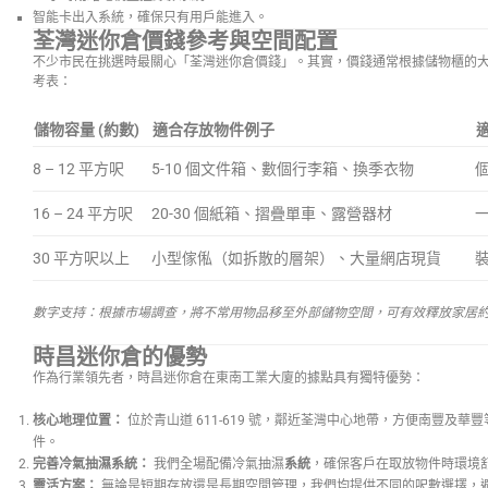
智能卡出入系統，確保只有用戶能進入。
荃灣迷你倉價錢參考與空間配置
不少市民在挑選時最關心「荃灣迷你倉價錢」。其實，價錢通常根據儲物櫃的
考表：
儲物容量 (約數)
適合存放物件例子
8 – 12 平方呎
5-10 個文件箱、數個行李箱、換季衣物
16 – 24 平方呎
20-30 個紙箱、摺疊單車、露營器材
30 平方呎以上
小型傢俬（如拆散的層架）、大量網店現貨
數字支持：根據市場調查，將不常用物品移至外部儲物空間，可有效釋放家居
時昌迷你倉的優勢
作為行業領先者，時昌迷你倉在東南工業大廈的據點具有獨特優勢：
核心地理位置：
位於青山道 611-619 號，鄰近荃灣中心地帶，方便南豐及
件。
完善冷氣抽濕系統：
我們全場配備冷氣抽濕
系統
，確保客戶在取放物件時環境
靈活方案：
無論是短期存放還是長期空間管理，我們均提供不同的呎數選擇，