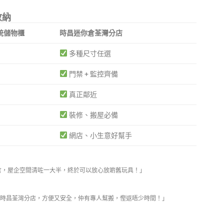
收納
統儲物櫃
時昌迷你倉荃灣分店
多種尺寸任選
門禁 + 監控齊備
真正鄰近
裝修、搬屋必備
網店、小生意好幫手
倉，屋企空間清咗一大半，終於可以放心放啲舊玩具！」
時昌荃灣分店，方便又安全，仲有專人幫搬，慳返唔少時間！」