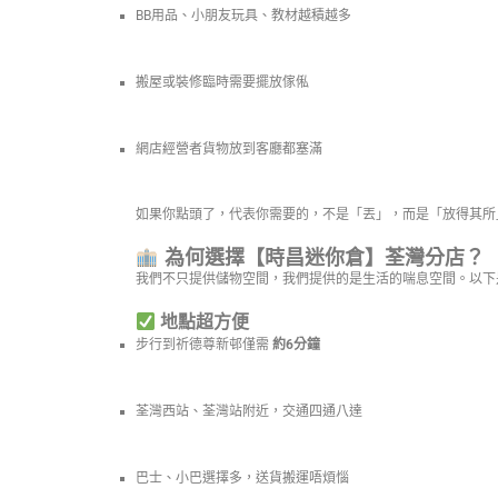
BB用品、小朋友玩具、教材越積越多
搬屋或裝修臨時需要擺放傢俬
網店經營者貨物放到客廳都塞滿
如果你點頭了，代表你需要的，不是「丟」，而是「放得其所
為何選擇【時昌迷你倉】荃灣分店？
我們不只提供儲物空間，我們提供的是生活的喘息空間。以下
地點超方便
步行到祈德尊新邨僅需
約6分鐘
荃灣西站、荃灣站附近，交通四通八達
巴士、小巴選擇多，送貨搬運唔煩惱