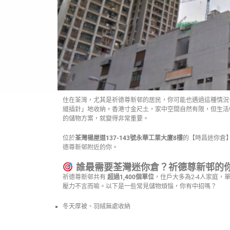
住在荃灣，尤其是祈德尊新邨的居民，你可能也遇過這種情況
縫插針」地收納。香港寸金尺土，家中空間自然有限，但生活
的儲物方案，就變得非常重要。
位於
荃灣楊屋道137-143號永華工業大廈8樓
的【時昌迷你倉
德尊新邨附近的你。
誰最需要荃灣迷你倉？祈德尊新邨的
祈德尊新邨共有
超過1,400個單位
，住戶大多為2-4人家庭，
壓力不言而喻。以下是一些常見儲物煩惱，你有中招嗎？
冬天厚被、羽絨無處收納