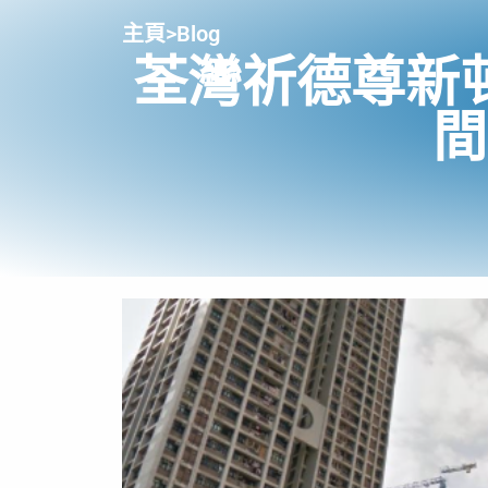
主頁
>
Blog
荃灣祈德尊新
間