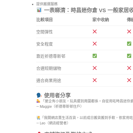
提供搬運服務
一表睇清：時昌迷你倉 VS 一般家居
比較項目
家中收納
傳
空間彈性
安全程度
靠近祈德尊新邨
合適短期儲物
適合商業用途
使用者分享
「屋企有小朋友，玩具擺到周圍都係。自從用咗時昌迷你
— Maggie（祈德尊新邨住戶）
「我開網店賣生活百貨，以前成日搬貨搬到手軟，依家用咗
— Leo（網店經營者）