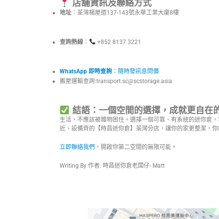
店舖資訊及聯絡方式
地址
：荃灣楊屋道137-143號永華工業大廈8樓
查詢熱線
：
+852 8137 3221
WhatsApp 即時查詢
：隨時發訊息問價
搬屋運輸查詢:
transport.sc@scstorage.asia
結語：一個空間的選擇，成就更自在
生活，不應該被雜物困住。選擇一個可靠、有系統的迷你倉，
近、設備齊的【時昌迷你倉】荃灣分店，讓你的家更整潔，你
立即聯絡我們
，開啟你第二空間的無限可能。
Writing By 作者: 時昌迷你倉老闆仔- Matt