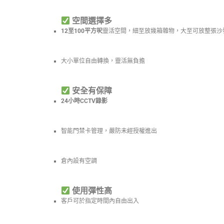
空間選擇多
12至100平方呎
靈活空間，細至放幾箱雜物，大至可放整張沙
大小單位自由轉換，靈活無負擔
安全有保障
24小時CCTV錄影
智能門禁卡管理，嚴防未經授權進出
倉內設有空調
使用彈性高
客戶可於指定時間內自由出入