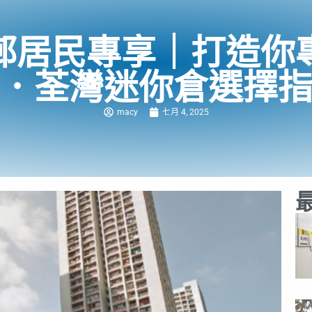
邨居民專享｜打造你
．荃灣迷你倉選擇
macy
七月 4, 2025