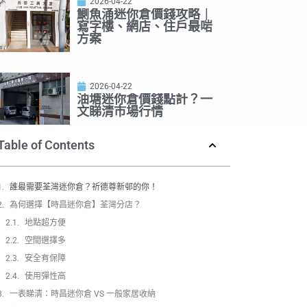
2026-04-22
鰂魚涌迷你倉價錢攻略｜
寫字樓、網店、住戶最啱
方案
2026-04-22
油塘迷你倉價錢點計？一
文睇清市場行情
Table of Contents
誰最需要荃灣迷你倉？祈德尊新邨的你！
為何選擇【時昌迷你倉】荃灣分店？
地點超方便
空間選擇多
安全有保障
使用彈性高
一表睇清：時昌迷你倉 VS 一般家居收納