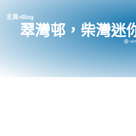
主頁
>
Blog
翠灣邨，柴灣迷
sam