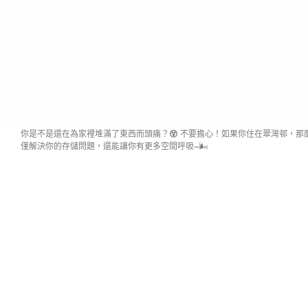
你是不是還在為家裡堆滿了東西而頭痛？
😵
不要擔心！如果你住在翠灣邨，那
僅解決你的存儲問題，還能讓你有更多空間呼吸~🌬️