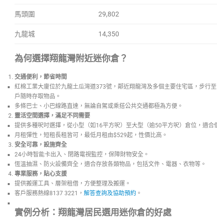
馬頭圍
29,802
九龍城
14,350
為何選擇翔龍灣附近迷你倉？
交通便利，節省時間
紅棉工業大廈位於九龍土瓜灣道373號，鄰近翔龍灣及多個主要住宅區，步行
戶隨時存取物品。
多條巴士、小巴線路直達，無論自駕或乘搭公共交通都極為方便。
靈活空間選擇，滿足不同需要
提供多種呎吋選擇，從小型（如16平方呎）至大型（逾50平方呎）倉位，適合
月租彈性，短租長租皆可，最低月租由$529起，性價比高。
安全可靠，設施齊全
24小時智能卡出入、閉路電視監控，保障財物安全。
恆溫抽濕、防火設備齊全，適合存放各類物品，包括文件、電器、衣物等。
專業服務，貼心支援
提供搬運工具、層架租借，方便整理及搬運。
客戶服務熱線8137 3221，
解答查詢及協助預約
。
實例分析：翔龍灣居民選用迷你倉的好處