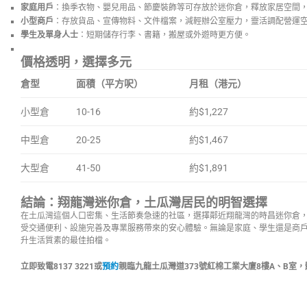
家庭用戶
：換季衣物、嬰兒用品、節慶裝飾等可存放於迷你倉，釋放家居空間
小型商戶
：存放貨品、宣傳物料、文件檔案，減輕辦公室壓力，靈活調配營運
學生及單身人士
：短期儲存行李、書籍，搬屋或外遊時更方便。
價格透明，選擇多元
倉型
面積（平方呎）
月租（港元）
小型倉
10-16
約$1,227
中型倉
20-25
約$1,467
大型倉
41-50
約$1,891
結論：翔龍灣迷你倉，土瓜灣居民的明智選擇
在土瓜灣這個人口密集、生活節奏急速的社區，選擇鄰近翔龍灣的時昌迷你倉
受交通便利、設施完善及專業服務帶來的安心體驗。無論是家庭、學生還是商
升生活質素的最佳拍檔。
立即致電8137 3221或
預約
親臨九龍土瓜灣道373號紅棉工業大廈8樓A、B室