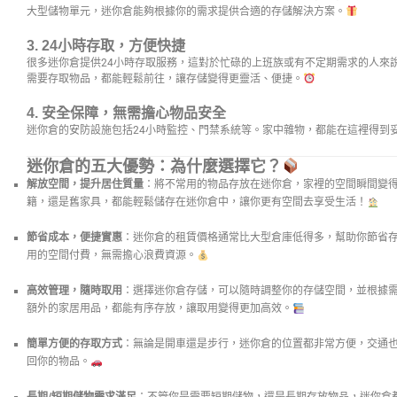
大型儲物單元，迷你倉能夠根據你的需求提供合適的存儲解決方案。
3.
24小時存取，方便快捷
很多迷你倉提供24小時存取服務，這對於忙碌的上班族或有不定期需求的人來
需要存取物品，都能輕鬆前往，讓存儲變得更靈活、便捷。
4.
安全保障，無需擔心物品安全
迷你倉的安防設施包括24小時監控、門禁系統等。家中雜物，都能在這裡得到
迷你倉的五大優勢：為什麼選擇它？
解放空間，提升居住質量
：將不常用的物品存放在迷你倉，家裡的空間瞬間變
籍，還是舊家具，都能輕鬆儲存在迷你倉中，讓你更有空間去享受生活！
節省成本，便捷實惠
：迷你倉的租賃價格通常比大型倉庫低得多，幫助你節省
用的空間付費，無需擔心浪費資源。
高效管理，隨時取用
：選擇迷你倉存儲，可以隨時調整你的存儲空間，並根據
額外的家居用品，都能有序存放，讓取用變得更加高效。
簡單方便的存取方式
：無論是開車還是步行，迷你倉的位置都非常方便，交通
回你的物品。