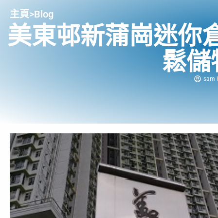
主頁
>
Blog
美東邨新蒲崗迷你
鬆儲
sam l