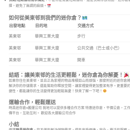
長期/短期儲物需求滿足
：不管你是需要短期儲物，還是長期存放物品，迷你倉
擇，避免了無謂的麻煩。
如何從美東邨到我們的迷你倉？
出發地點
目的地
交通方式
美東邨
華興工業大廈
步行
美東邨
華興工業大廈
公共交通（巴士或小巴）
美東邨
華興工業大廈
開車
結語：讓美東邨的生活更輕鬆，迷你倉為你解憂！
如果你住在美東邨，並且正為家裡的物品堆積如山而煩惱，那麼附近的迷你倉
解決你的存儲需求，還能幫助你釋放空間，讓家裡變得更加整潔有序。更重要
捷性，都能讓你的生活變得更加輕鬆無憂！快來了解一下吧！
運輸合作，輕鬆運送
時昌迷你倉×搬運公司 我地可以提供多種合作方案 特惠迷你倉，平價公倉，工
傳平台，互助互利。 歡迎各大運輸公司合作
小結
選擇
時昌迷你倉
，您不僅能解決儲物需求，還能享受便捷、安全、靈活的服務