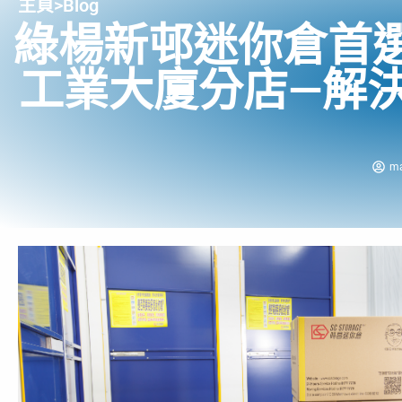
主頁
>
Blog
綠楊新邨迷你倉首
工業大廈分店—解
m