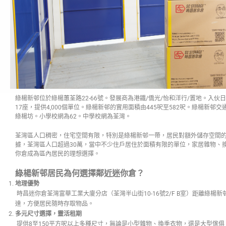
綠楊新邨位於綠楊蕙荃路22-66號。發展商為港鐵/僑光/怡和洋行/置地。入伙日
17座，提供4,000個單位。綠楊新邨的實用面積由445呎至582呎。綠楊新
綠楊坊。小學校網為62。中學校網為荃灣。
荃灣區人口稠密，住宅空間有限，特別是綠楊新邨一帶，居民對額外儲存空間的需
據，荃灣區人口超過30萬，當中不少住戶居住於面積有限的單位，家居雜物、
你倉成為區內居民的理想選擇。
綠楊新邨居民為何選擇鄰近迷你倉？
地理優勢
時昌迷你倉荃灣富華工業大廈分店（荃灣半山街10-16號2/F B室）距離綠楊
達，方便居民隨時存取物品。
多元尺寸選擇，靈活租期
提供8至150平方呎以上多種尺寸，無論是小型雜物、換季衣物，還是大型傢