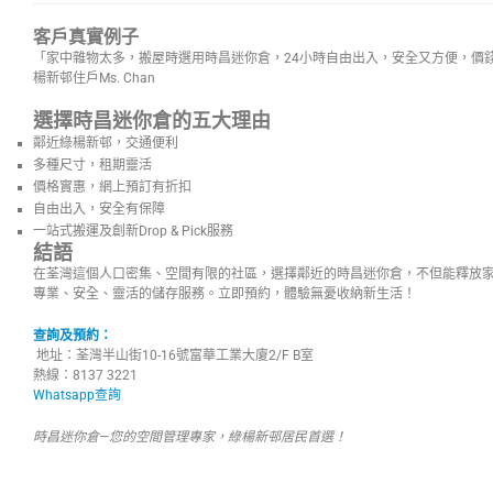
客戶真實例子
「家中雜物太多，搬屋時選用時昌迷你倉，24小時自由出入，安全又方便，價
楊新邨住戶Ms. Chan
選擇時昌迷你倉的五大理由
鄰近綠楊新邨，交通便利
多種尺寸，租期靈活
價格實惠，網上預訂有折扣
自由出入，安全有保障
一站式搬運及創新Drop & Pick服務
結語
在荃灣這個人口密集、空間有限的社區，選擇鄰近的時昌迷你倉，不但能釋放
專業、安全、靈活的儲存服務。立即預約，體驗無憂收納新生活！
查詢及預約：
地址：荃灣半山街10-16號富華工業大廈2/F B室
熱線：8137 3221
Whatsapp查詢
時昌迷你倉—您的空間管理專家，綠楊新邨居民首選！