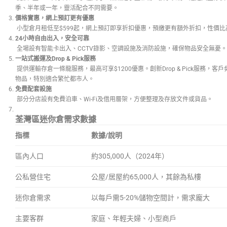
季、半年或一年，靈活配合不同需要。
價格實惠，網上預訂更有優惠
小型倉月租低至$599起，網上預訂即享折扣優惠，預繳更有額外折扣，性價比
24
小時自由出入，安全可靠
全場設有智能卡出入、CCTV錄影、空調設施及消防設施，確保物品安全無憂。
一站式搬運及Drop & Pick服務
提供運輸存倉一條龍服務，最高可享$1200優惠。創新Drop & Pick服務，
物品，特別適合繁忙都市人。
免費配套設施
部分分店設有免費泊車、Wi-Fi及借用層架，方便整理及存放文件或貨品。
荃灣區迷你倉需求數據
指標
數據/說明
區內人口
約305,000人（2024年）
公私營住宅
公屋/居屋約65,000人，其餘為私樓
迷你倉需求
以每戶需5-20%儲物空間計，需求龐大
主要客群
家庭、年輕夫婦、小型商戶