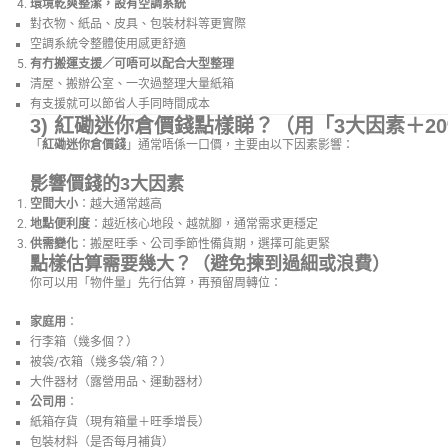
環境乾爽整潔，設有空調系統
對衣物、紙品、皮具、包裝材料等更實際
空調系統令整體使用感更舒適
有冇搬運支援／可唔可以配合大型整理
清屋、搬辦公室、一次過整理大量紙箱
有支援就可以節省人手同時間成本
3) 紅磡迷你倉價錢點樣睇？（用「3大因素＋2
「
紅磡迷你倉價錢
」通常唔係一口價，主要由以下因素影響：
影響價錢的3大因素
空間大小
：越大通常越高
地點便利度
：越近核心地段、越就腳，通常需求更穩定
供需變化
：搬屋旺季、公司季節性備貨期，選擇可能更緊
點樣估算需要幾大？（避免揀到過細或浪費）
你可以用「物件量」先行估算，再預留周轉位：
家庭用
：
行李箱（幾多個？）
被袋/衣箱（幾多袋/箱？）
大件器材（露營用品、運動器材）
公司用
：
紙箱存貨（現有箱量＋旺季增長）
包裝材料（是否每月補貨）