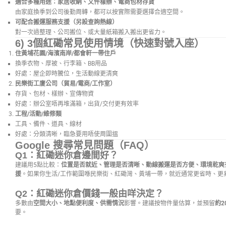
適合多種用途：家居收納、文件樣辦、電商包材存貨
由家庭換季到公司後勤周轉，都可以按實際需要選擇合適空間。
可配合搬運服務支援（另設查詢熱線）
對一次過整理、公司搬位、或大量紙箱搬入搬出更省力。
6) 3個紅磡常見使用情境（快速對號入座）
住黃埔花園/海濱南岸/都會軒一帶住戶
換季衣物、厚被、行李箱、BB用品
好處：屋企即時騰位，生活動線更清爽
民樂街工廈公司（貿易/電商/工作室）
存貨、包材、樣辦、宣傳物資
好處：辦公室唔再堆滿箱，出貨/交付更有效率
工程/活動/維修類
工具、備件、道具、線材
好處：分類清晰，臨急要用唔使周圍搵
Google 搜尋常見問題（FAQ）
Q1：紅磡迷你倉邊間好？
建議用5點比較：
位置是否就近、管理是否清晰、動線搬運是否方便、環境乾爽
援
。如果你生活/工作範圍喺民樂街、紅磡灣、黃埔一帶，就近通常更省時、更
Q2：紅磡迷你倉價錢一般由咩決定？
多數由
空間大小、地點便利度、供需情況
影響。建議按物件量估算，並預留
約2
要。