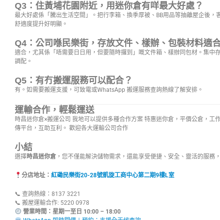
Q3：住黃埔花園附近，用迷你倉有咩最大好處？
最大好處係「騰出生活空間」。把行李箱、換季厚被、BB用品等抽離屋企後，
舒適度提升好明顯。
Q4：公司喺民樂街，存放文件、樣辦、包裝材料適
適合，尤其係「唔需要日日用，但要隨時攞到」嘅文件箱、樣辦同包材。集中
調配。
Q5：有冇搬運服務可以配合？
有。如需要搬運支援，可致電或WhatsApp 搬運服務查詢熱線了解安排。
運輸合作，輕鬆運送
時昌迷你倉×搬運公司 我地可以提供多種合作方案 特惠迷你倉，平價公倉，工
傳平台，互助互利。 歡迎各大運輸公司合作
小結
選擇
時昌迷你倉
，您不僅能解決儲物需求，還能享受便捷、安全、靈活的服務
分店地址：
紅磡民樂街20-28號凱旋工商中心第二期9樓L室
📞 查詢熱線：8137 3221
📞 搬屋運輸合作: 5220 0978
營業時間：星期一至日 10:00 – 18:00