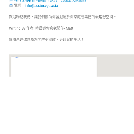
WhatsApp 即時問價＋預約：支援全天候查詢
電郵：
info@scstorage.asia
歡迎聯絡我們，讓我們協助你發掘屬於你家庭或業務的最理想空間。
Writing By 作者: 時昌迷你倉老闆仔- Matt
讓時昌迷你倉為您開啟更寬敞、更輕鬆的生活！