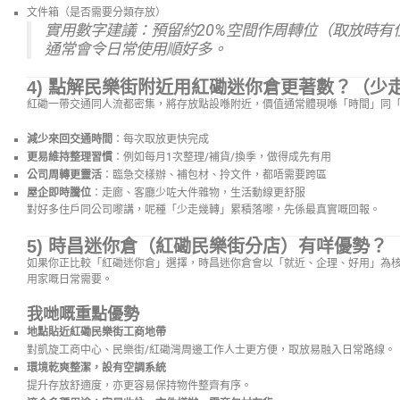
文件箱（是否需要分類存放）
實用數字建議：預留
約20%空間
作周轉位（取放時有
通常會令日常使用順好多。
4) 點解民樂街附近用紅磡迷你倉更著數？（少
紅磡一帶交通同人流都密集，將存放點設喺附近，價值通常體現喺「時間」同
減少來回交通時間
：每次取放更快完成
更易維持整理習慣
：例如每月1次整理/補貨/換季，做得成先有用
公司周轉更靈活
：臨急交樣辦、補包材、拎文件，都唔需要跨區
屋企即時騰位
：走廊、客廳少咗大件雜物，生活動線更舒服
對好多住戶同公司嚟講，呢種「少走幾轉」累積落嚟，先係最真實嘅回報。
5) 時昌迷你倉（紅磡民樂街分店）有咩優勢？
如果你正比較「紅磡迷你倉」選擇，時昌迷你倉會以「就近、企理、好用」為
用家嘅日常需要。
我哋嘅重點優勢
地點貼近紅磡民樂街工商地帶
對凱旋工商中心、民樂街/紅磡灣周邊工作人士更方便，取放易融入日常路線。
環境乾爽整潔，設有空調系統
提升存放舒適度，亦更容易保持物件整齊有序。