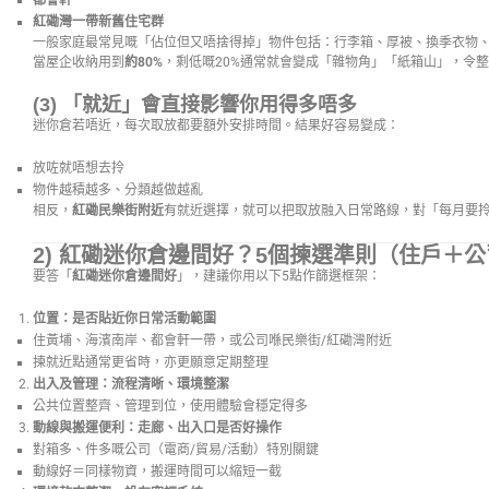
都會軒
紅磡灣一帶新舊住宅群
一般家庭最常見嘅「佔位但又唔捨得掉」物件包括：行李箱、厚被、換季衣物、
當屋企收納用到
約80%
，剩低嘅20%通常就會變成「雜物角」「紙箱山」，令
(3) 「就近」會直接影響你用得多唔多
迷你倉若唔近，每次取放都要額外安排時間。結果好容易變成：
放咗就唔想去拎
物件越積越多、分類越做越亂
相反，
紅磡民樂街附近
有就近選擇，就可以把取放融入日常路線，對「每月要拎
2) 紅磡迷你倉邊間好？5個揀選準則（住戶＋
要答「
紅磡迷你倉邊間好
」，建議你用以下5點作篩選框架：
位置：是否貼近你日常活動範圍
住黃埔、海濱南岸、都會軒一帶，或公司喺民樂街/紅磡灣附近
揀就近點通常更省時，亦更願意定期整理
出入及管理：流程清晰、環境整潔
公共位置整齊、管理到位，使用體驗會穩定得多
動線與搬運便利：走廊、出入口是否好操作
對箱多、件多嘅公司（電商/貿易/活動）特別關鍵
動線好＝同樣物資，搬運時間可以縮短一截