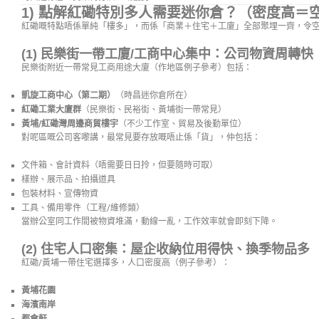
1) 點解紅磡特別多人需要迷你倉？（密度高＝
紅磡嘅特點唔係單純「樓多」，而係「商業＋住宅＋工廈」全部聚埋一齊，令
(1) 民樂街一帶工廈/工商中心集中：公司物資周轉快
民樂街附近一帶常見工商用途大廈（作地區例子參考）包括：
凱旋工商中心（第二期）
（時昌迷你倉所在）
紅磡工業大廈群
（民樂街、民裕街、黃埔街一帶常見）
黃埔/紅磡灣周邊商貿樓宇
（不少工作室、貿易及後勤單位）
對呢區嘅公司客嚟講，最常見要存放嘅唔止係「貨」，仲包括：
文件箱、會計資料（唔需要日日拎，但要隨時可取）
樣辦、展示品、拍攝道具
包裝材料、宣傳物資
工具、備用零件（工程/維修類）
當辦公室同工作間被物資堆滿，動線一亂，工作效率就會即刻下降。
(2) 住宅人口密集：屋企收納位用得快、換季物品多
紅磡/黃埔一帶住宅選擇多，人口密度高（例子參考）：
黃埔花園
海濱南岸