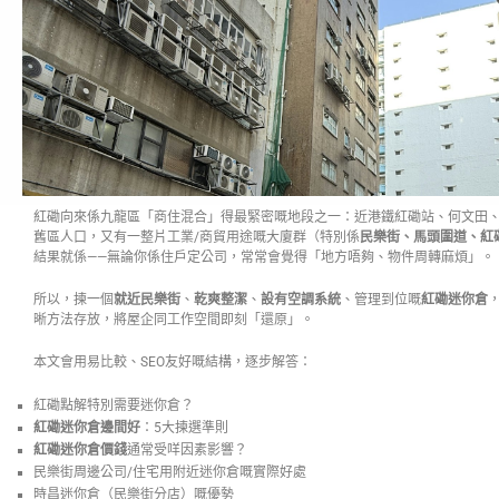
紅磡向來係九龍區「商住混合」得最緊密嘅地段之一：近港鐵紅磡站、何文田
舊區人口，又有一整片工業/商貿用途嘅大廈群（特別係
民樂街、馬頭圍道、紅
結果就係——無論你係住戶定公司，常常會覺得「地方唔夠、物件周轉麻煩」。
所以，揀一個
就近民樂街
、
乾爽整潔
、
設有空調系統
、管理到位嘅
紅磡迷你倉
晰方法存放，將屋企同工作空間即刻「還原」。
本文會用易比較、SEO友好嘅結構，逐步解答：
紅磡點解特別需要迷你倉？
紅磡迷你倉邊間好
：5大揀選準則
紅磡迷你倉價錢
通常受咩因素影響？
民樂街周邊公司/住宅用附近迷你倉嘅實際好處
時昌迷你倉（民樂街分店）嘅優勢