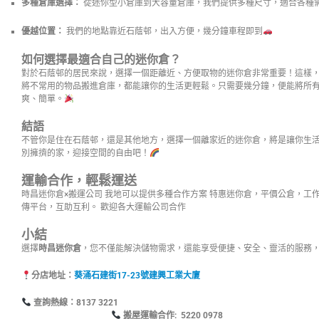
多種倉庫選擇：
從迷你型小倉庫到大容量倉庫，我們提供多種尺寸，適合各種
優越位置：
我們的地點靠近石蔭邨，出入方便，幾分鐘車程即到
如何選擇最適合自己的迷你倉？
對於石蔭邨的居民來說，選擇一個距離近、方便取物的迷你倉非常重要！這樣
將不常用的物品搬進倉庫，都能讓你的生活更輕鬆。只需要幾分鐘，便能將所
爽、簡單。
結語
不管你是住在石蔭邨，還是其他地方，選擇一個離家近的迷你倉，將是讓你生
別擁擠的家，迎接空間的自由吧！
運輸合作，輕鬆運送
時昌迷你倉×搬運公司 我地可以提供多種合作方案 特惠迷你倉，平價公倉，工
傳平台，互助互利。 歡迎各大運輸公司合作
小結
選擇
時昌迷你倉
，您不僅能解決儲物需求，還能享受便捷、安全、靈活的服務
分店地址：
葵涌石建街17-23號建興工業大廈
查詢熱線：8137
搬屋運輸合作: 5220 0978