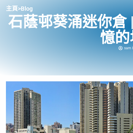
主頁
>
Blog
石蔭邨葵涌迷你倉 |
憶的
sam l