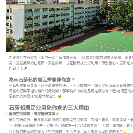
如果你住在石蔭邨，那你一定了解那種感覺——每當你打開衣櫃或收納櫃，總會有
竟，這裡擁擠的住宅區，家裡的每一寸空間都被充分利用！但別擔心，這不是末
作戰了！
為何石蔭邨的居民需要迷你倉？
石蔭邨位於葵青區，居住環境雖然便利，但空間有限，讓不少家庭面臨著儲物空
每當你打開家裡的陽台或儲物間，那堆積如山的物品總是讓你有一種“為何空間
要我們的家變成“雜物博物館”）
石蔭邨居民使用迷你倉的三大理由
解決空間問題，讓家變得寬敞
居住在石蔭邨，很多家庭面臨的問題就是空間緊張！衣櫃、書櫃、客廳角落，
——如果這樣繼續下去，家裡很可能成為一個“迷你倉倉庫”。但是，選擇附近的
並且讓你的家瞬間變大！空間解放，生活自由，這不就是大家想要的嗎？