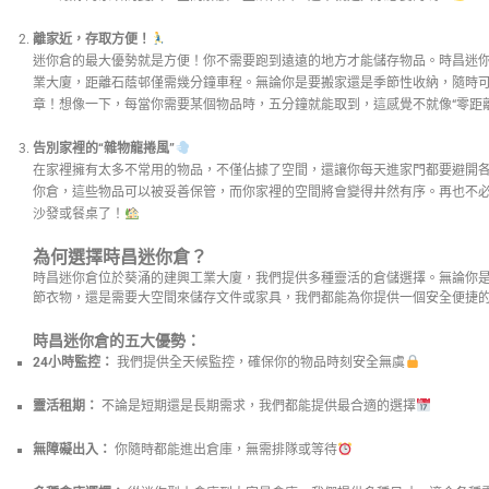
離家近，存取方便！
迷你倉的最大優勢就是方便！你不需要跑到遠遠的地方才能儲存物品。時昌迷你倉
業大廈，距離石蔭邨僅需幾分鐘車程。無論你是要搬家還是季節性收納，隨時
章！想像一下，每當你需要某個物品時，五分鐘就能取到，這感覺不就像“零距離
告別家裡的“雜物龍捲風”
在家裡擁有太多不常用的物品，不僅佔據了空間，還讓你每天進家門都要避開各
你倉，這些物品可以被妥善保管，而你家裡的空間將會變得井然有序。再也不
沙發或餐桌了！
為何選擇時昌迷你倉？
時昌迷你倉位於葵涌的建興工業大廈，我們提供多種靈活的倉儲選擇。無論你
節衣物，還是需要大空間來儲存文件或家具，我們都能為你提供一個安全便捷
時昌迷你倉的五大優勢：
24小時監控：
我們提供全天候監控，確保你的物品時刻安全無虞
靈活租期：
不論是短期還是長期需求，我們都能提供最合適的選擇
無障礙出入：
你隨時都能進出倉庫，無需排隊或等待