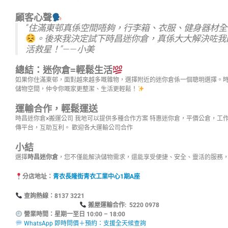
顧客心聲
“住滿東邨真係空間唔夠，行李箱、衣服、健身器材
。後來我決定試下時昌迷你倉，真係大大解決咗我
活救星！”——小美
總結：迷你倉=輕鬆生活
如果你住滿東邨，面對越來越多嘅雜物，選擇附近的迷你倉係一個聰明選擇。
儲物空間，仲令你嘅家更整潔、生活更輕鬆！
運輸合作，輕鬆運送
時昌迷你倉×搬運公司 我地可以提供多種合作方案 特惠迷你倉，平價公倉，工
傳平台，互助互利。 歡迎各大運輸公司合作
小結
選擇
時昌迷你倉
，您不僅能解決儲物需求，還能享受便捷、安全、靈活的服務
分店地址：
青衣長隆街青衣工業中心1期A座
查詢熱線：8137
搬屋運輸合作: 5220 0978
營業時間：星期一至日 10:00 – 18:00
WhatsApp 即時問價＋預約：支援全天候查詢