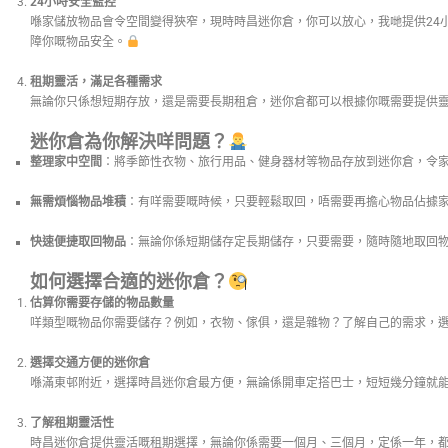
24小時安全監控
喺家儲放物品會令空間變得狹窄，現時時昌迷你倉，你可以放心，我哋提供24
障你嘅物品安全。
租期靈活，滿足各種需求
無論你只係想短期存放，還是需要長期租倉，迷你倉都可以根據你嘅需要提供
迷你倉為你解決咩問題？
整理家中空間
：將季節性衣物、旅行用品、健身器材等物品存放到迷你倉，令
無需煩惱物品堆積
：有咩需要嘅時候，只要輕鬆取回，唔需要再擔心物品佔據
快速便捷取回物品
：無論你係短期儲存定長期儲存，只要需要，隨時隨地取回
如何選擇合適的迷你倉？
估算你需要存儲的物品數量
咩類型嘅物品你需要儲存？例如，衣物、傢俱，還是雜物？了解自己的需求，
選擇交通方便的迷你倉
喺滿東邨附近，選擇時昌迷你倉最方便，無論係開車定搭巴士，短短幾分鐘就
了解租期靈活性
時昌迷你倉提供靈活嘅租期選擇，無論你係需要一個月、三個月，定係一年，