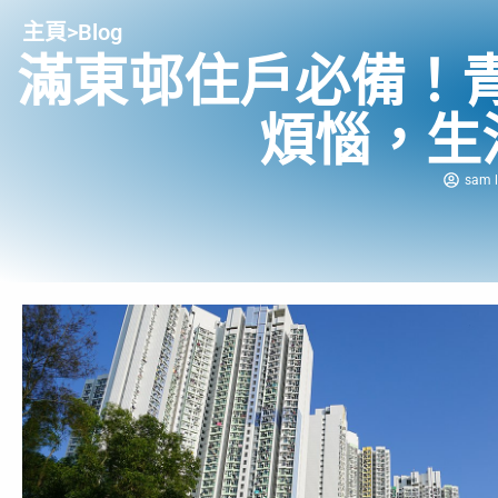
主頁
>
Blog
滿東邨住戶必備！
煩惱，生
sam l