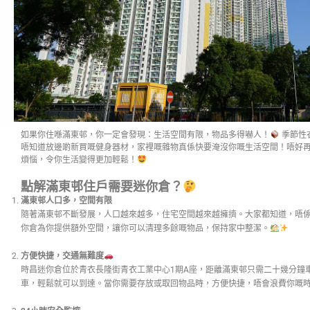
如果你住喺滿東邨，你一定會發現：生活空間有限，物品多得嚇人！
季節性
唔知道放邊啲新買嘅健身器材，家裡嘅雜物真係快要淹沒你嘅生活空間！唔好
煩惱，令你生活變得更加輕鬆！
點解滿東邨住戶需要迷你倉？
滿東邨人口多，空間有限
隨著滿東邨不斷發展，人口越來越多，住宅空間越來越擁擠。大家都知道，唔
你倉為你提供額外空間，讓你可以清理多餘嘅物品，保持家中整潔。
方便快捷，交通無難度
時昌迷你倉位於青衣長隆街青衣工業中心1期A座，距離滿東邨只需二十幾分鐘
車，輕鬆就可以到達。當你需要存放或取回物品時，方便快捷，唔會浪費你嘅