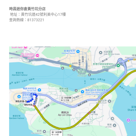
時昌迷你倉黃竹坑分店
地址：黃竹坑道42號利美中心17樓
查詢熱線：81373221