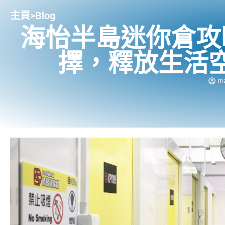
主頁
>
Blog
海怡半島迷你倉攻
擇，釋放生活
m