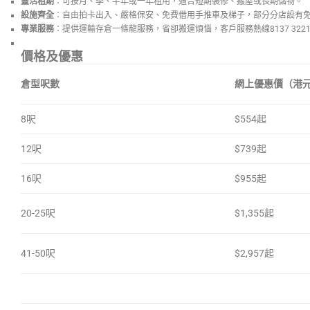
靈活租期
：可按月、季、半年或一年租用，適合短期裝修、搬屋或長期儲物。
設施齊全
：自由拍卡出入、嚴格保安、免費借用手推車及梯子，部分分店設有
專業服務
：提供運輸存倉一條龍服務，省卻搬運煩惱，客戶服務熱線8137 322
價格及優惠
倉型呎數
網上優惠價（港
8呎
$554起
12呎
$739起
16呎
$955起
20-25呎
$1,355起
41-50呎
$2,957起