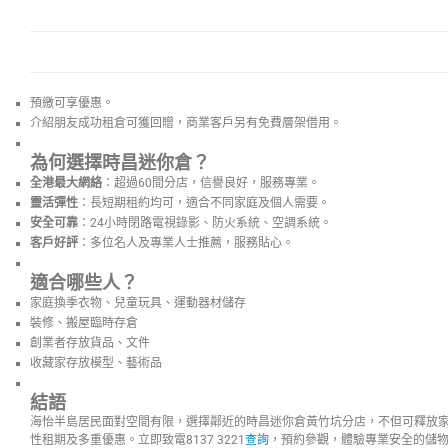
預繳可享優惠。
介紹朋友成功租倉可獲回贈，商業客戶另有免費層架借用。
為何選擇時昌迷你倉？
全港最大網絡
：超過60間分店，信譽良好，服務專業。
靈活彈性
：長短期租約均可，適合不同家庭及個人需要。
安全可靠
：24小時閉路電視錄影、防火系統、空調系統。
客戶好評
：多位名人及專業人士推薦，服務貼心。
適合哪些人？
家庭換季衣物、兒童玩具、運動器材儲存
裝修、搬屋臨時存倉
創業者存放貨品、文件
收藏家存放模型、藝術品
結語
海怡半島居民面對空間有限，選擇鄰近的時昌迷你倉黃竹坑分店，不但可釋放
性租期及多重優惠。立即致電8137 3221
查詢
，預約參觀，體驗專業安全的儲