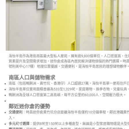
海怡半島作為港島南區最大型私人屋苑，擁有逾9,800個單位，人口密度高，
質素提升及空間需求增加，迷你倉成為區內居民解決儲物煩惱的熱門選擇。時昌
號利美中心17樓）地理位置優越，交通便利，是海怡半島居民的理想儲物夥伴
南區人口與儲物需求
南區（包括鴨脷洲、黃竹坑、香港仔）人口超過27萬，海怡半島單一屋苑住戶
海怡半島單位實用面積普遍為533至1,329呎，家庭雜物、換季衣物、兒童玩
鴨脷洲為全球人口密度第二高島嶼，每平方公里約60,000人，空間壓力極大。
鄰近迷你倉的優勢
交通便利
：時昌迷你倉黃竹坑分店距離海怡半島僅約10分鐘車程，鄰近港鐵黃
入。
多元尺寸選擇
：提供8呎至150呎以上多種倉型，無論是小型家居雜物還是大型