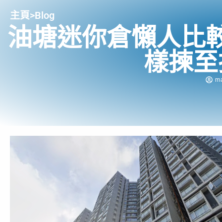
主頁
>
Blog
油塘迷你倉懶人比
樣揀至
m