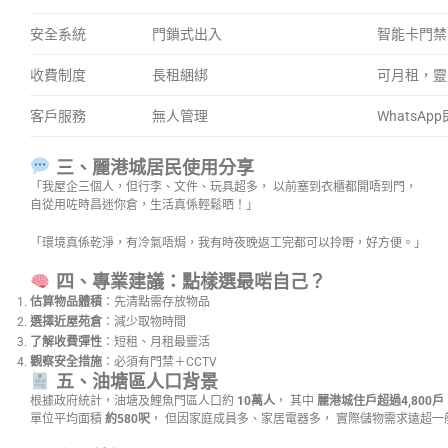
安全系統
門鎖式出入
智能卡門禁
收費制度
長租綑綁
可月租，靈
客戶服務
無人管理
WhatsAp
三、麗港城居民使用分享
「我屋企三個人，但行李、文件、玩具超多， 以前塞到衣櫃都開唔到門，
自從用咗時昌迷你倉，生活真係輕鬆晒！」
「環境真係乾淨，有冷氣唔焗，我有時夜晚返工完都可以拎嘢，好方便。」
四、專業建議：點樣選最啱自己？
估算物品體積
：先清點需存放物品
選擇近屋苑倉
：減少取物時間
了解收費彈性
：短租、月租最靈活
觀察安全措施
：必須有門禁＋CCTV
五、油塘區人口背景
根據政府統計，油塘及鯉魚門區人口約
10萬人
， 其中
麗港城住戶超過4,800戶
單位平均面積
約580呎
， 但因家庭成員多、家居電器多， 實際儲物需求遠超一