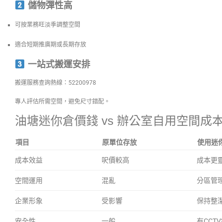
儲物彈性高
可按業務旺淡季調整空間
適合短期推廣期或長期存放
一站式搬運安排
搬運服務查詢熱線：52200978
專人評估所需空間，避免尺寸錯配。
油塘迷你倉價錢 vs 辦公室自用空間成
項目
原單位存放
使用迷
成本效益
呎價較高
成本更
空間運用
混亂
分區管
企業形象
受影響
保持整
安全性
一般
有CCT