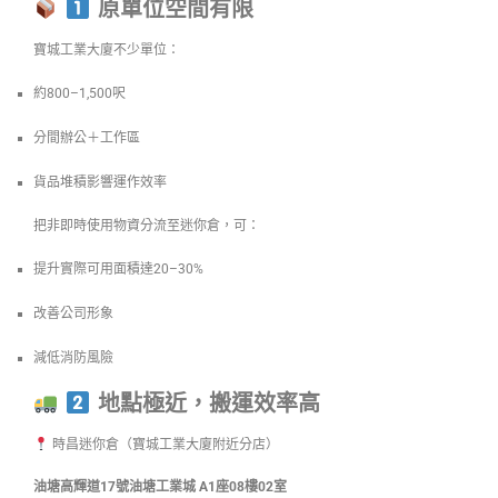
原單位空間有限
寶城工業大廈不少單位：
約800–1,500呎
分間辦公＋工作區
貨品堆積影響運作效率
把非即時使用物資分流至迷你倉，可：
提升實際可用面積達20–30%
改善公司形象
減低消防風險
地點極近，搬運效率高
時昌迷你倉（寶城工業大廈附近分店）
油塘高輝道17號油塘工業城 A1座08樓02室