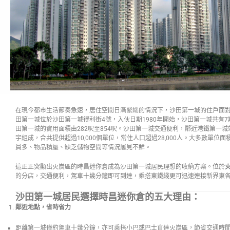
在現今都市生活節奏急速，居住空間日漸緊絀的情況下，沙田第一城的住戶面
田第一城位於沙田第一城得利街4號，入伙日期1980年開始，沙田第一城共有7期，
田第一城的實用面積由282呎至854呎。沙田第一城交通便利，鄰近港鐵第一城
宇組成，合共提供超過10,000個單位，常住人口超過28,000人。大多數單位面
員多、物品積壓、缺乏儲物空間等情況屢見不鮮。
這正正突顯出火炭區的時昌迷你倉成為沙田第一城居民理想的收納方案。位於
的分店，交通便利，駕車十幾分鐘即可到達，乘搭東鐵綫更可迅速連接新界東
沙田第一城居民選擇時昌迷你倉的五大理由：
鄰近地點，省時省力
距離第一城僅約駕車十幾分鐘，亦可乘搭小巴或巴士直達火炭區，節省交通時