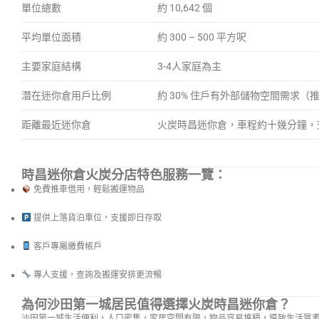
單位總數
約 10,642 個
平均單位面積
約 300 – 500 平方呎
主要家庭結構
3-4人家庭為主
潛在迷你倉用戶比例
約 30% 住戶有外部儲物空間需求（
距離最近迷你倉
火炭時昌迷你倉，車程約十幾分鐘，
時昌迷你倉火炭分店特色服務一覽：
免費推車借用，輕鬆搬運物品
提供上落貨泊車位，支援即日存取
客戶專屬繳費帳戶
專人支援，查詢及搬運安排更流暢
為何沙田第一城居民值得選擇火炭時昌迷你倉？
沙田第一城生活便利，人口密集，家居空間有限，物品容易堆積，導致生活質