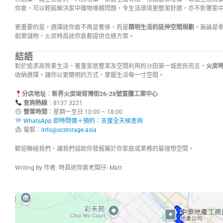
你倉，可以輕鬆解決家中雜物堆積問題，令生活環境更整潔舒適，亦不影響家
更重要的是，選擇迷你倉不再是奢侈，而是
精明生活的延伸空間規劃
。無論是
創業儲物，火炭時昌迷你倉都提供合適方案。
結語
對於追求高質素生活、著重家居整潔及空間利用的沙田第一城居民而言，
火炭
收納選擇。讓你以更聰明的方式，掌握生活每一寸空間。
分店地址
：
新界火炭坳背灣街26-28號富騰工業中心
查詢熱線
：8137 3221
營業時間
：星期一至日 10:00 – 
WhatsApp 即時問價＋預約：支援全天候查詢
電郵：
info@scstorage.asia
歡迎聯絡我們，讓我們協助你發掘屬於你家庭或業務的最理想空間。
Writing By 作者: 時昌迷你倉老闆仔- Matt