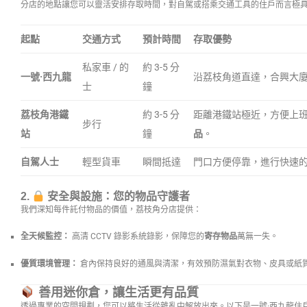
分店的地點讓您可以靈活安排存取時間，對自駕或搭乘交通工具的住戶而言極
起點
交通方式
預計時間
存取優勢
私家車 / 的
約 3-5 分
一號·西九龍
沿荔枝角道直達，合興大
士
鐘
荔枝角港鐵
約 3-5 分
距離港鐵站極近，方便上
步行
站
鐘
品
。
自駕人士
輕型貨車
瞬間抵達
門口方便停靠，進行快速
2.
安全與設施：您的物品守護者
我們深知每件託付物品的價值，荔枝角分店提供：
全天候監控：
高清 CCTV 錄影系統錄影，保障您的
寄存物品
萬無一失。
優質環境管理：
倉內保持良好的通風與清潔，有效預防濕氣對衣物、皮具或紙
善用迷你倉，讓生活更有品質
透過專業的空間規劃，您可以將生活從雜亂中解放出來。以下是一號·西九龍住