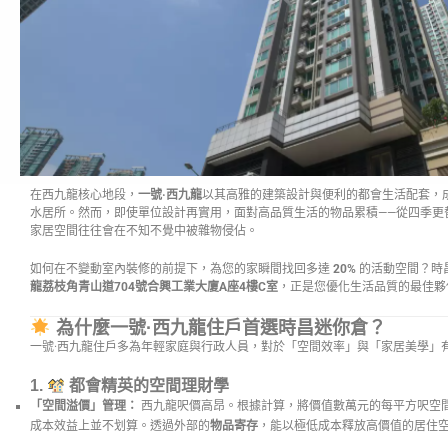
在西九龍核心地段，
一號·西九龍
以其高雅的建築設計與便利的都會生活配套，
水居所。然而，即使單位設計再實用，面對高品質生活的物品累積——從四季更
家居空間往往會在不知不覺中被雜物侵佔。
如何在不變動室內裝修的前提下，為您的家瞬間找回多達
20%
的活動空間？時
龍荔枝角青山道704號合興工業大廈A座4樓C室
，正是您優化生活品質的最佳夥
為什麼一號·西九龍住戶首選時昌迷你倉？
一號·西九龍住戶多為年輕家庭與行政人員，對於「空間效率」與「家居美學」
1.
都會精英的空間理財學
「空間溢價」管理：
西九龍呎價高昂。根據計算，將價值數萬元的每平方呎空
成本效益上並不划算。透過外部的
物品寄存
，能以極低成本釋放高價值的居住