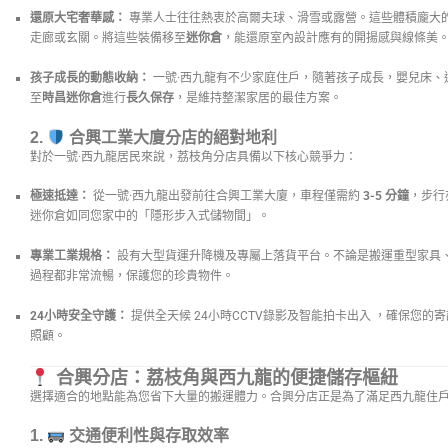
還原大宅奢華感：
專業人士往往熱衷於高爾夫球、滑雪或露營。這些體積龐大
走廊或玄關。將這些裝備移至
迷你倉
，能還原室內設計應有的開揚感與線條美
孩子成長的動態收納：
一號·西九龍有不少家庭住戶，隨著孩子成長，嬰兒床、
至
時昌迷你倉
進行
長久保存
，是維持整潔家居的最佳方案。
2.
合興工業大廈分店的絕對地利
對於一號·西九龍居民來說，荔枝角分店具備以下核心競爭力：
極速抵達：
從一號·西九龍出發前往合興工業大廈，車程僅需約
3-5 分鐘
，步行
迷你倉如同您家中的「隱形步入式儲物間」。
專業工業規格：
設有大型貨運升降機及專屬上落貨平台。不論是搬運重型家具
過程都非常流暢，保護您的珍貴物件。
24小時安全守護：
提供全天候 24小時CCTV錄影及智能拍卡出入 ，確保您
照顧。
合興分店：荔枝角與西九龍的便捷儲存樞紐
選擇適合的地點能為您省下大量的搬運體力。合興分店正是為了滿足西九龍住
1.
交通便利性與存取效率