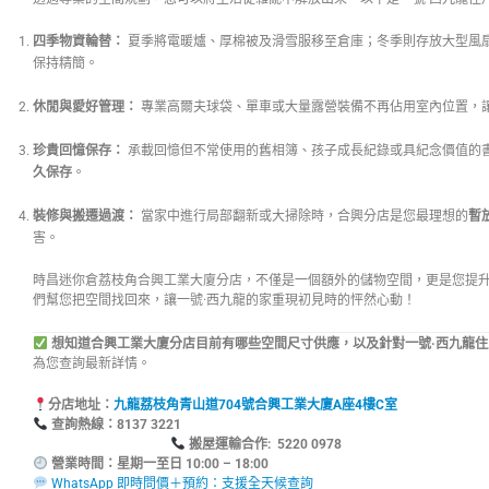
四季物資輪替：
夏季將電暖爐、厚棉被及滑雪服移至倉庫；冬季則存放大型風
保持精簡。
休閒與愛好管理：
專業高爾夫球袋、單車或大量露營裝備不再佔用室內位置，
珍貴回憶保存：
承載回憶但不常使用的舊相簿、孩子成長紀錄或具紀念價值的
久保存
。
裝修與搬遷過渡：
當家中進行局部翻新或大掃除時，合興分店是您最理想的
暫
害。
時昌迷你倉荔枝角合興工業大廈分店，不僅是一個額外的儲物空間，更是您提
們幫您把空間找回來，讓一號·西九龍的家重現初見時的怦然心動！
想知道合興工業大廈分店目前有哪些空間尺寸供應，以及針對一號·西九龍
為您查詢最新詳情。
分店地址：
九龍荔枝角青山道704號合興工業大廈A座4樓C室
查詢熱線：8137
搬屋運輸合作: 5220 0978
營業時間：星期一至日 10:00 – 18:00
WhatsApp 即時問價＋預約：支援全天候查詢