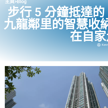
主頁
>
Blog
步行 5 分鐘抵達
九龍鄰里的智慧收
在自家
Ken