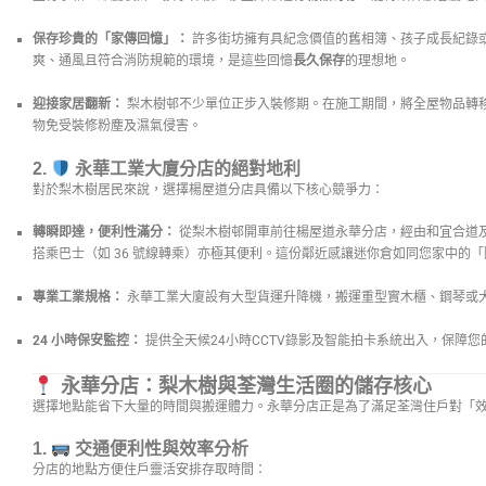
保存珍貴的「家傳回憶」：
許多街坊擁有具紀念價值的舊相簿、孩子成長紀錄
爽、通風且符合消防規範的環境，是這些回憶
長久保存
的理想地。
迎接家居翻新：
梨木樹邨不少單位正步入裝修期。在施工期間，將全屋物品轉
物免受裝修粉塵及濕氣侵害。
2.
永華工業大廈分店的絕對地利
對於梨木樹居民來說，選擇楊屋道分店具備以下核心競爭力：
轉瞬即達，便利性滿分：
從梨木樹邨開車前往楊屋道永華分店，經由和宜合道
搭乘巴士（如 36 號線轉乘）亦極其便利。這份鄰近感讓迷你倉如同您家中的
專業工業規格：
永華工業大廈設有大型貨運升降機，搬運重型實木櫃、鋼琴或
24 小時保安監控：
提供全天候24小時CCTV錄影及智能拍卡系統出入，保障
永華分店：梨木樹與荃灣生活圈的儲存核心
選擇地點能省下大量的時間與搬運體力。永華分店正是為了滿足荃灣住戶對「
1.
交通便利性與效率分析
分店的地點方便住戶靈活安排存取時間：