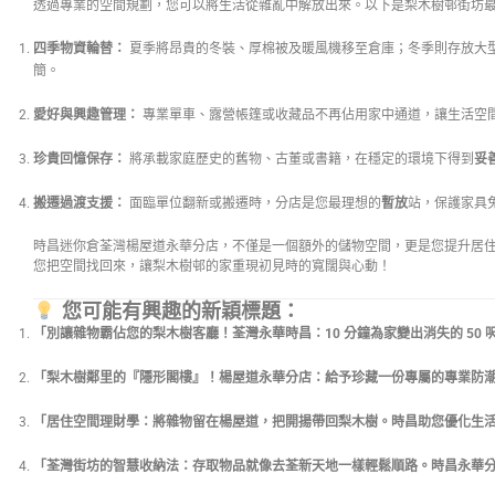
透過專業的空間規劃，您可以將生活從雜亂中解放出來。以下是梨木樹邨街坊
四季物資輪替：
夏季將昂貴的冬裝、厚棉被及暖風機移至倉庫；冬季則存放大
簡。
愛好與興趣管理：
專業單車、露營帳篷或收藏品不再佔用家中通道，讓生活空
珍貴回憶保存：
將承載家庭歷史的舊物、古董或書籍，在穩定的環境下得到
妥
搬遷過渡支援：
面臨單位翻新或搬遷時，分店是您最理想的
暫放
站，保護家具
時昌迷你倉荃灣楊屋道永華分店，不僅是一個額外的儲物空間，更是您提升居
您把空間找回來，讓梨木樹邨的家重現初見時的寬闊與心動！
您可能有興趣的新穎標題：
「別讓雜物霸佔您的梨木樹客廳！荃灣永華時昌：10 分鐘為家變出消失的 50 
「梨木樹鄰里的『隱形閣樓』！楊屋道永華分店：給予珍藏一份專屬的專業防
「居住空間理財學：將雜物留在楊屋道，把開揚帶回梨木樹。時昌助您優化生
「荃灣街坊的智慧收納法：存取物品就像去荃新天地一樣輕鬆順路。時昌永華