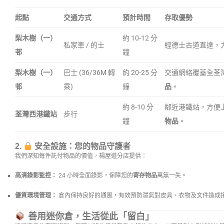
起點
交通方式
預計時間
存取優勢
梨木樹（一）
約 10-12 分
私家車 / 的士
經德士古道直達，
邨
鐘
梨木樹（一）
巴士 (36/36M 轉
約 20-25 分
交通網絡覆蓋全荃
邨
乘)
鐘
品
。
約 8-10 分
鄰近港鐵站，方便
荃灣西港鐵站
步行
鐘
物品
。
2.
安全設施：您的物品守護者
我們深知每件託付物品的價值，楊屋道分店提供：
高清錄影監控：
24 小時全面錄影，保障您的
寄存物品
萬無一失。
優質環境管理：
倉內保持良好的通風，有效預防濕氣對皮具、衣物及文件造成
善用迷你倉，生活從此「留白」