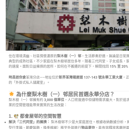
住在環境清幽、社區情懷濃厚的
梨木樹（一）邨
，生活節奏舒適，無論是日常
典型的成熟社區，不少家庭在梨木樹邨居住多年，隨着三代同堂、子女成長，
的速度。面對日益擁擠的居所，如何在不搬遷的前提下，瞬間找回
15% 至 20%
時昌迷你倉
荃灣分店——地址位於
新界荃灣楊屋道 137-143 號永華工業大廈
，
的「外掛式私人儲藏室」。
為什麼梨木樹（一）邨居民首選永華分店？
梨木樹（一）邨擁有約
3,000 個單位
，人口密度適中但儲物需求龐大。對於追
業的空間管理能帶來實質的生活改變：
1.
都會屋邨的空間智慧
解決「三代同堂」的擁擠：
梨木樹邨不少是大家庭居住。根據收納數據分析，將
型行李箱、節慶裝飾、換季棉被）移至外部進行
物品寄存
，能有效釋放客廳地