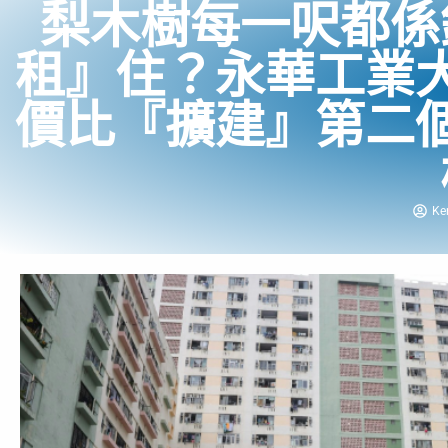
梨木樹每一呎都係
租』住？永華工業
價比『擴建』第二
Ke