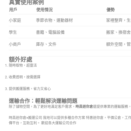
真實使用案例
用戶
使用情況
優勢
小家庭
季節衣物、運動器材
家裡整齊，生
學生
書籍、電腦設備
搬家、換宿舍
小商戶
庫存、文件
額外空間，管
額外好處
隨時取物，超靈活
收費透明，按需選擇
提供搬運服務，省力又省心
運輸合作：輕鬆解決運輸問題
除了儲物空間，為了更好地滿足客戶需求，
時昌迷你倉
還提供專業的運輸服務
時昌迷你倉×搬運公司 我地可以提供多種合作方案 特惠迷你倉，平價公倉，工
傳平台，互助互利。 歡迎各大運輸公司合作