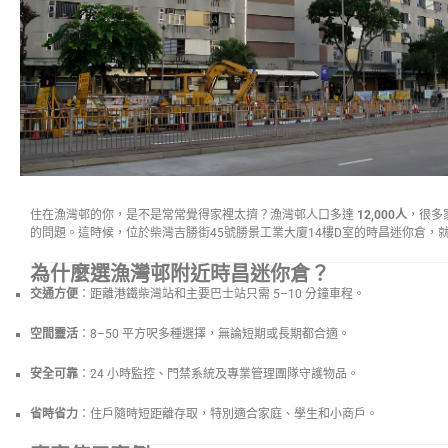
住在漁灣邨的你，是不是常常覺得家裡太擠？漁灣邨人口多達
12,000人
，很多
的問題。這時候，位於柴灣吉勝街45號勝景工業大廈14樓D室的時昌迷你倉，
為什麼選漁灣邨附近時昌迷你倉？
交通方便
：距離港鐵柴灣站和主要巴士站只需 5–10 分鐘車程。
空間靈活
：8–50 平方呎多種選擇，無論短期或長期都合適。
安全可靠
：24 小時監控、門禁系統及專業管理團隊守護物品。
省時省力
：住戶隨時短距離存取，特別適合家庭、學生和小商戶。