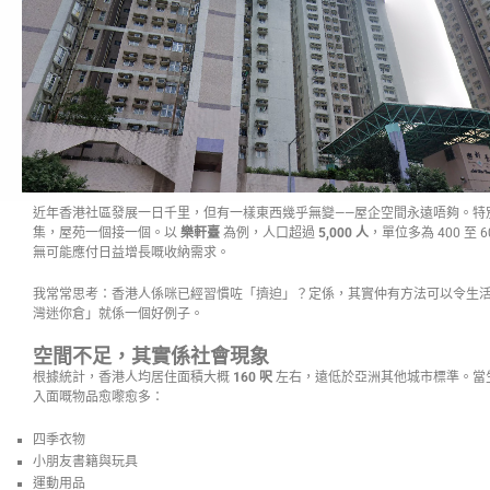
近年香港社區發展一日千里，但有一樣東西幾乎無變——屋企空間永遠唔夠。特
集，屋苑一個接一個。以
樂軒臺
為例，人口超過
5,000 人
，單位多為 400 至
無可能應付日益增長嘅收納需求。
我常常思考：香港人係咪已經習慣咗「擠迫」？定係，其實仲有方法可以令生活
灣迷你倉」就係一個好例子。
空間不足，其實係社會現象
根據統計，香港人均居住面積大概
160 呎
左右，遠低於亞洲其他城市標準。當
入面嘅物品愈嚟愈多：
四季衣物
小朋友書籍與玩具
運動用品