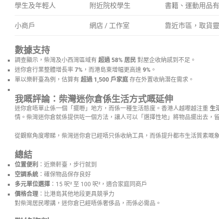
學生及年輕人
附近院校學生
書籍、運動用品
小商戶
網店 / 工作室
靠近市區，取貨
數據支持
調查顯示，柴灣及小西灣區域有
超過 58% 居民
對屋企收納感到不足。
迷你倉行業整體增長率
7%
，而港島東增幅更高達
9%
。
單以樂軒臺為例，估算有
超過 1,500 戶家庭
存在外置收納潛在需求。
我嘅評論：柴灣迷你倉係生活方式嘅延伸
迷你倉唔單止係一個「擺嘢」地方，而係一種生活態度。香港人越嚟越注重
生
情。柴灣迷你倉就係提供咗一個方法，讓人可以「選擇性地」將物品擺出去，
從觀察角度嚟睇，柴灣迷你倉已經唔只係收納工具，而係提升都市生活質素嘅
總結
位置便利
：近樂軒臺，步行就到
空調系統
：確保物品保存良好
多元單位選擇
：15 呎² 至 100 呎²，適合家庭同商戶
價格合理
：比港島其他地段更具競爭力
對柴灣居民嚟講，迷你倉已經唔係奢侈品，而係必需品。