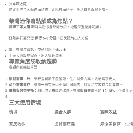
長輩嘅收藏
結果係咩？客廳迫滿雜物，走廊放滿箱子，生活質素直線下降。
柴灣迷你倉點解成為焦點？
萬峰工業大廈
嘅時昌迷你倉柴灣分店，地理位置優勢明顯：
距離樂軒臺只需
步行 6-8 分鐘
，居民隨時出入方便
鄰近柴灣港鐵站，交通網絡四通八達
工廠大廈設施完善，出入管理清晰
專家角度睇收納趨勢
我觀察到幾個重點：
家庭需求上升
：樂軒臺屬於中產屋苑，住戶消費力高，收納需求更大。
商戶需求並存
：柴灣一帶有唔少小商戶同網店，對貨品存放有長期需求。
價格與效益平衡
：相比港島市區迷你倉，柴灣收費普遍平約
12-18%
，性價比更
三大使用情境
情境
適合人群
實際效益
家居收納
樂軒臺居民
屋企更整齊，生