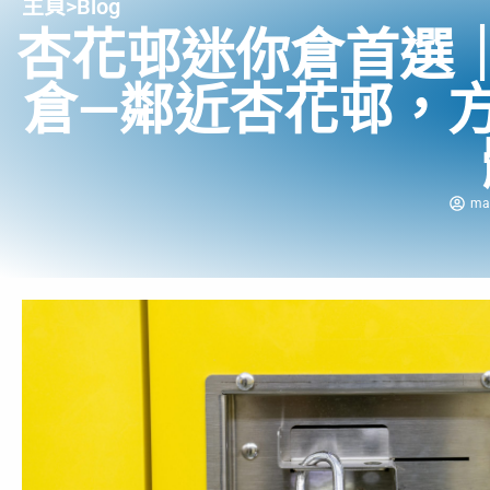
主頁
>
Blog
杏花邨迷你倉首選
倉—鄰近杏花邨，
ma