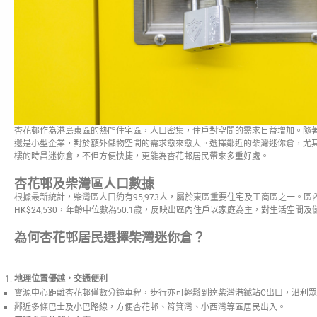
杏花邨作為港島東區的熱門住宅區，人口密集，住戶對空間的需求日益增加。隨
還是小型企業，對於額外儲物空間的需求愈來愈大。選擇鄰近的柴灣迷你倉，尤其
樓的時昌迷你倉，不但方便快捷，更能為杏花邨居民帶來多重好處。
杏花邨及柴灣區人口數據
根據最新統計，柴灣區人口約有95,973人，屬於東區重要住宅及工商區之一。
HK$24,530，年齡中位數為50.1歲，反映出區內住戶以家庭為主，對生活空間
為何杏花邨居民選擇柴灣迷你倉？
地理位置優越，交通便利
寶源中心距離杏花邨僅數分鐘車程，步行亦可輕鬆到達柴灣港鐵站C出口，沿利眾
鄰近多條巴士及小巴路線，方便杏花邨、筲箕灣、小西灣等區居民出入。