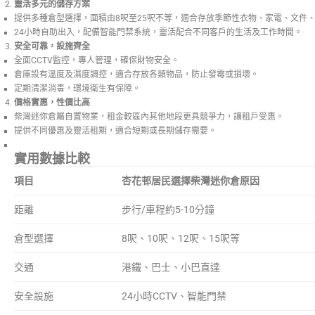
靈活多元的儲存方案
提供多種倉型選擇，面積由8呎至25呎不等，適合存放季節性衣物、家電、文件
24小時自助出入，配備智能門禁系統，靈活配合不同客戶的生活及工作時間。
安全可靠，設施齊全
全面CCTV監控，專人管理，確保財物安全。
倉庫設有溫度及濕度調控，適合存放各類物品，防止發霉或損壞。
定期清潔消毒，環境衛生有保障。
價格實惠，性價比高
柴灣迷你倉屬自置物業，租金較區內其他地段更具競爭力，讓租戶受惠。
提供不同優惠及靈活租期，適合短期或長期儲存需要。
實用數據比較
項目
杏花邨居民選擇柴灣迷你倉原因
距離
步行/車程約5-10分鐘
倉型選擇
8呎、10呎、12呎、15呎等
交通
港鐵、巴士、小巴直達
安全設施
24小時CCTV、智能門禁