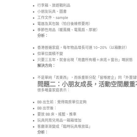
行李箱、旅遊戰利品
小朋友玩具、圖書
工作文件、sample
電器及其包裝（怕日後維修要用）
季節性用品（暖風機、電風扇、厚被）
分析：
香港普遍家庭，每年物品增長可達 10–20%（以箱數計）
但單位面積不變
只要三五年，就會出現「用盡所有櫃＋床底＋窗台」嘅狀態
解決方向：
不是單純「丟東西」，而係重新分配「留喺屋企」同「外置儲
問題二：小朋友成長，活動空間嚴重
很多曦臺家庭表示：
BB 出生前：覺得兩房單位足夠
BB 出世後：
要放 BB 床、搖籃、推車
玩具同育兒用品一箱箱增加
客廳漸漸變成「臨時玩具堆放區」
分析：