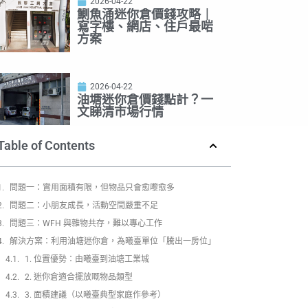
2026-04-22
鰂魚涌迷你倉價錢攻略｜
寫字樓、網店、住戶最啱
方案
2026-04-22
油塘迷你倉價錢點計？一
文睇清市場行情
Table of Contents
問題一：實用面積有限，但物品只會愈嚟愈多
問題二：小朋友成長，活動空間嚴重不足
問題三：WFH 與雜物共存，難以專心工作
解決方案：利用油塘迷你倉，為曦臺單位「騰出一房位」
1. 位置優勢：由曦臺到油塘工業城
2. 迷你倉適合擺放嘅物品類型
3. 面積建議（以曦臺典型家庭作參考）