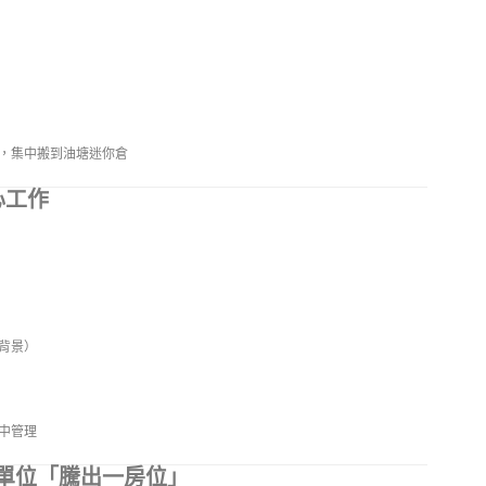
，集中搬到油塘迷你倉
心工作
背景）
中管理
單位「騰出一房位」