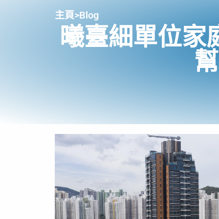
主頁
>
Blog
曦臺細單位家
幫