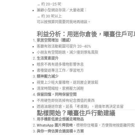
→ 約 20–25 呎
兼顧小型網店存貨／大量收藏：
→ 約 30 呎以上
可以按預算同需要同我哋再細談。
利益分析：用迷你倉後，曦臺住戶可
家居空間增加（體感）
客廳有效活動範圍可提升 20–40%
小朋友有空間跑跳，減少撞到傢俬風險
生活質素提升
睡房不再有過多雜物影響休息
書檯變返專注工作／學習地方
精神壓力減少
視覺上少咗大量雜物，返到屋企更放鬆
清潔時間縮短，家務壓力減輕
保留回憶，同時保留空間
不用硬性即刻丟掉有紀念價值的東西
透過油塘迷你倉，延長「考慮期」，過幾年再決定去留
點樣開始？曦臺住戶行動建議
用手機影低屋企想搬走嘅物品
WhatsApp 圖片俾我哋
，標明你住曦臺，方便我哋按距離同情
與你一齊估算合適面積＋方案