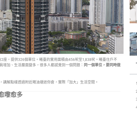
2座，提供326個單位。曦臺的實用面積由456呎至1,838呎。曦臺住戶不
員增加、生活層面變多，很多人都感覺到一個問題：
同一個單位，要同時做
住戶，講解點樣透過附近嘅油塘迷你倉，實際「加大」生活空間。
愈嚟愈多