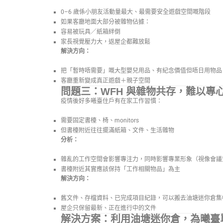
0–6 歲係小朋友活動量最大、最需要安全遊戲空間嘅階段
如果客廳地面大部分被雜物佔據：
容易被玩具／紙箱絆倒
家長視覺壓力大，返屋企都難放鬆
解決方向：
把「暫時唔需要」嘅大型嬰兒用品、有紀念價值但唔日用物品
客廳重新變成真正遊戲＋親子空間
問題三：WFH 與雜物共存，難以專
疫情後好多曦臺住戶有在家工作習慣：
需要固定書檯、椅、monitors
但書檯附近往往擺滿紙箱、文件、生活雜物
分析：
雜亂的工作空間會影響專注力，同時影響專業形象（視像會議
書檯附近其實應該保持「工作相關物品」為主
解決方向：
舊文件、存檔資料、已完成項目紀錄，可以搬去油塘迷你倉集
屋企只保留最新、正在進行中的文件
解決方案：利用油塘迷你倉，為曦臺