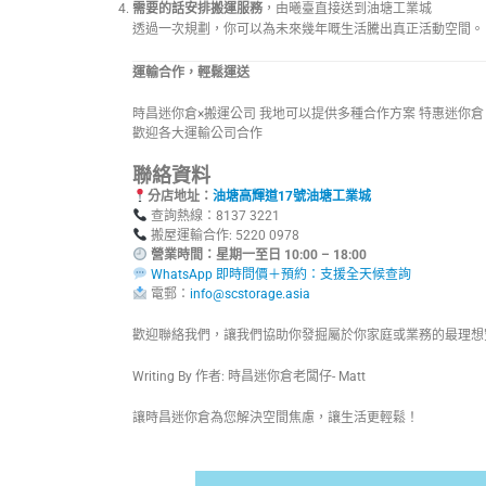
需要的話安排搬運服務
，由曦臺直接送到油塘工業城
透過一次規劃，你可以為未來幾年嘅生活騰出真正活動空間。
運輸合作，輕鬆運送
時昌迷你倉×搬運公司 我地可以提供多種合作方案 特惠迷你
歡迎各大運輸公司合作
聯絡資料
分店地址：
油塘高輝道17號油塘工業城
查詢熱線：8137 3221
搬屋運輸合作: 5220 0978
營業時間：星期一至日 10:00 – 18:00
WhatsApp 即時問價＋預約：支援全天候查詢
電郵：
info@scstorage.asia
歡迎聯絡我們，讓我們協助你發掘屬於你家庭或業務的最理想
Writing By 作者: 時昌迷你倉老闆仔- Matt
讓時昌迷你倉為您解決空間焦慮，讓生活更輕鬆！