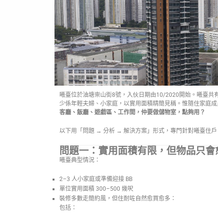
曦臺位於油塘崇山街8號，入伙日期由10/2020開始。曦臺共有
少係年輕夫婦、小家庭，以實用面積精簡見稱。惟隨住家庭成
客廳、飯廳、遊戲區、工作間，仲要做儲物室，點夠用？
以下用「問題 → 分析 → 解決方案」形式，專門針對曦臺
問題一：實用面積有限，但物品只會
曦臺典型情況：
2–3 人小家庭或準備迎接 BB
單位實用面積 300–500 幾呎
裝修多數走簡約風，但住耐咗自然愈買愈多：
包括：