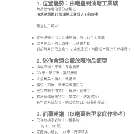
1. 位置優勢：由曦臺到油塘工業城
時昌迷你倉油塘分店地址：
油塘高輝道17號油塘工業城 A 1座08樓
曦臺住戶可以：
乘搭港鐵／巴士到油塘站，再步行至工業城
或者駕車、的士直達，上落貨方便
對於每月只需上倉 1–2 次嘅家庭，時間成本屬於可以接受。
2. 迷你倉適合擺放嘅物品類型
換季衣物、厚被、冬季裝備
BB 車、學行車、嬰兒床欄
大型玩具、積木、軌道車
露營、釣魚、單車等興趣用品
已完成嘅工作文件、樣板、宣傳品
有紀念價值嘅物品（畢業相、結婚擺設）
有空調系統配合，適合這類日用品長期擺放。
3. 面積建議（以曦臺典型家庭作參考）
只存放換季衣物＋少量雜物：
→ 約 16–20 呎
家庭有小朋友、BB 車、行李箱多：