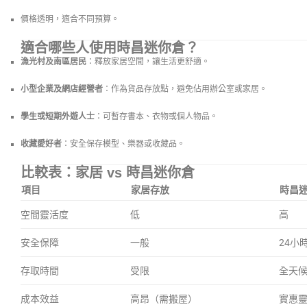
價格透明，適合不同預算。
適合哪些人使用時昌迷你倉？
漁光村及南區居民
：釋放家居空間，讓生活更舒適。
小型企業及網店經營者
：作為貨品存放點，避免佔用辦公室或家居。
學生或短期外遊人士
：可暫存書本、衣物或個人物品。
收藏愛好者
：安全保存模型、樂器或收藏品。
比較表：家居 vs 時昌迷你倉
項目
家居存放
時昌
空間靈活度
低
高
安全保障
一般
24小
存取時間
受限
全天
成本效益
高昂（需搬屋）
實惠