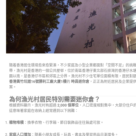
隨着香港居住環境愈來愈緊湊，不少家庭及小型企業都面對「空間不足」的挑
帶，漁光村是香港的一個公共屋邨，位於南區香港仔東北部石排灣的香港仔水
園以南，是香港仔市區和郊區之分界。漁光村不少住宅單位面積有限，居民對
香港黃竹坑道16號勝利工廠大廈1樓
的
時昌迷你倉
，正正為附近居民及企業提
案。
為何漁光村居民特別需要迷你倉？
根據資料顯示，漁光村有超過
2,000 個單位
，人口密度相對集中，大部分住戶
這意味著家庭在收納上經常遇到以下困難：
雜物堆積
：換季衣物、行李箱、節日裝飾品往往無處可放。
家庭人口增加
：隨着小朋友成長，玩具、書本及學習用品日漸增多。