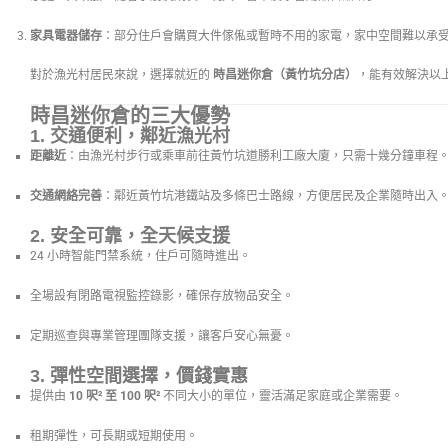
家具電器儲存
：部分住戶會購買大件傢俬或暫時不用的家電，家中空間難以承
對於漁光村居民來說，選擇就近的
時昌迷你倉（黃竹坑分店）
，能有效解決以
時昌迷你倉的三大優勢
1. 交通便利，鄰近漁光村
距離近
：由漁光村步行或乘車前往黃竹坑道勝利工廠大廈，只需十幾分鐘車程
交通網絡完善
：鄰近黃竹坑港鐵站及多條巴士路線，方便居民及企業隨時出入
2. 安全可靠，全天候支援
24 小時智能門禁系統，住戶可隨時進出。
全場設有閉路電視監控錄影，確保存放物品安全。
定期巡查與專業管理團隊支援，讓客戶安心無憂。
3. 彈性空間選擇，價錢實惠
提供由
10 呎² 至 100 呎²
不同大小的單位，靈活滿足家庭或企業需要。
租期彈性，可長期或短期使用。