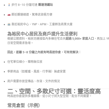
步行 8–10 分鐘可達
觀塘港鐵站
鄰近觀塘繞道，駕車送貨極方便
靠近裕民中心、YM²、APM、工廈群及商業大廈
為裕民中心居民及商戶提升生活便利
根據公開資料，裕民坊連接區內多棟住宅合共
超過 5,000+ 家庭人口
，再加上 
日常空間需求急增。
因此，距離 5–8 分鐘之內就有時昌迷你倉，可有效解決：
住宅單位細小、雜物無位放
季節用品（如暖爐、風扇、行李箱）無處安置
商戶需要存放宣傳品、存貨、文件的情況
二、空間、多款尺寸可選：靈活度高
時昌迷你倉提供多種面積，從小尺寸到大型空間，配合不同需要。
常見倉型（示例）