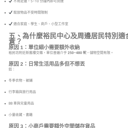
不用走遠，5–10 分鐘內即可到達
取放物品不受時間限制
適合家庭、學生、商戶、小型工作室
五、為什麼裕民中心及周邊居民特別適
倉？
原因 1：單位細小需要額外收納
裕民坊附近新舊樓交雜，單位普遍介乎
250–480 呎
，儲物空間有限。
原因 2：日常生活用品多但不想丟
如：
冬季衣物、被鋪
行李箱與旅行用品
BB 車與兒童用品
小量收藏、書籍
原因 3：小商戶需要額外空間儲存貨品