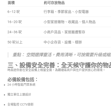
面積
約可存放物品
6–12 呎
行李箱、季節家品、小型電器
16–20 呎
小型家居雜物、收藏品、個人物品
24–36 呎
小商戶貨品、家居搬遷暫存
50 呎以上
中小企存貨、設備、樣辦
重點：
空間選擇靈活，費用清晰，可按需要升級或縮
三、設備安全完善：全天候守護你的物
時昌迷你倉在安全設備上相當全面，為觀塘區商戶與住戶提供放心的環境。
必備設備包括：
24 小時智能門禁系統
獨立單位上鎖設計
全場監控 CCTV錄影