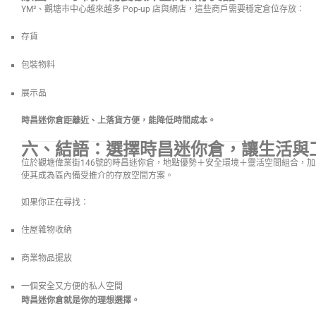
YM²、觀塘市中心越來越多 Pop-up 店與網店，這些商戶需要穩定倉位存放：
存貨
包裝物料
展示品
時昌迷你倉距離近、上落貨方便，能降低時間成本。
六、結語：選擇時昌迷你倉，讓生活與
位於觀塘偉業街146號的時昌迷你倉，地點優勢＋安全環境＋靈活空間組合，
使其成為區內備受推介的存放空間方案。
如果你正在尋找：
住屋雜物收納
商業物品擺放
一個安全又方便的私人空間
時昌迷你倉就是你的理想選擇。