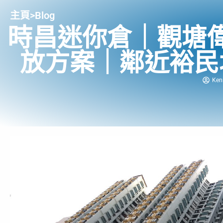
主頁
>
Blog
時昌迷你倉｜觀塘
放方案｜鄰近裕民
Ken