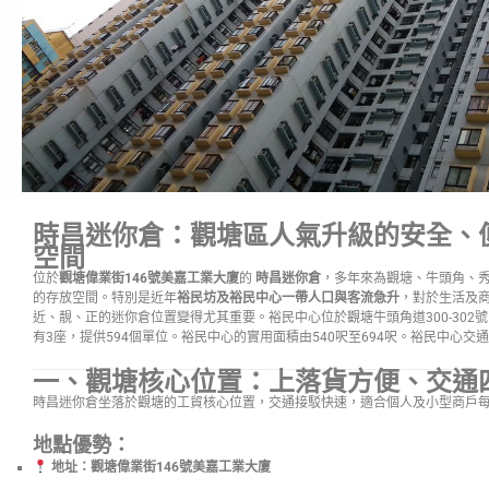
時昌迷你倉：觀塘區人氣升級的安全、
空間
位於
觀塘偉業街146號美嘉工業大廈
的
時昌迷你倉
，多年來為觀塘、牛頭角、
的存放空間。特別是近年
裕民坊及裕民中心一帶人口與客流急升
，對於生活及
近、靚、正的迷你倉位置變得尤其重要。裕民中心位於觀塘牛頭角道300-302號
有3座，提供594個單位。裕民中心的實用面積由540呎至694呎。裕民中心交
一、觀塘核心位置：上落貨方便、交通
時昌迷你倉坐落於觀塘的工貿核心位置，交通接駁快速，適合個人及小型商戶
地點優勢：
地址：觀塘偉業街146號美嘉工業大廈