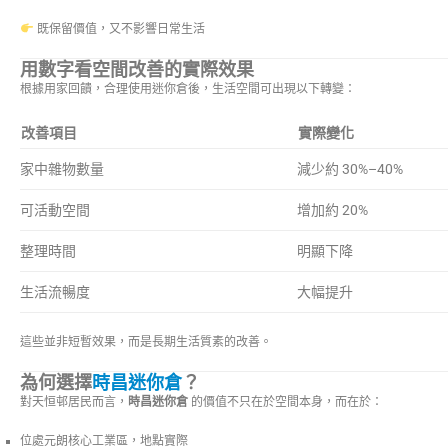
既保留價值，又不影響日常生活
用數字看空間改善的實際效果
根據用家回饋，合理使用迷你倉後，生活空間可出現以下轉變：
改善項目
實際變化
家中雜物數量
減少約 30%–40%
可活動空間
增加約 20%
整理時間
明顯下降
生活流暢度
大幅提升
這些並非短暫效果，而是長期生活質素的改善。
為何選擇
時昌迷你倉
？
對天恒邨居民而言，
時昌迷你倉
的價值不只在於空間本身，而在於：
位處元朗核心工業區，地點實際