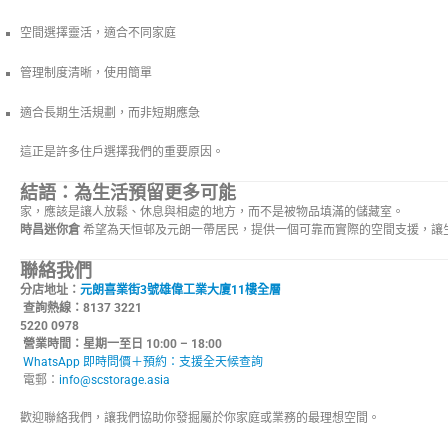
空間選擇靈活，適合不同家庭
管理制度清晰，使用簡單
適合長期生活規劃，而非短期應急
這正是許多住戶選擇我們的重要原因。
結語：為生活預留更多可能
家，應該是讓人放鬆、休息與相處的地方，而不是被物品填滿的儲藏室。
時昌迷你倉
希望為天恒邨及元朗一帶居民，提供一個可靠而實際的空間支援，讓
聯絡我們
分店地址：
元朗喜業街3號雄偉工業大廈11樓全層
查詢熱線：8137 3221 
5220 0978
營業時間：星期一至日 10:00 – 18:00
WhatsApp 即時問價＋預約：支援全天候查詢
電郵：
info@scstorage.asia
歡迎聯絡我們，讓我們協助你發掘屬於你家庭或業務的最理想空間。