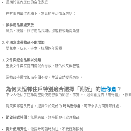
長期於區內居住的自住家庭
在有限的單位面積下，常見的生活情況包括：
換季用品無處安放
風扇、被鋪、旅行用品長期佔據客廳或睡房角落
小朋友成長物品不斷增加
嬰兒車、玩具、書本、校服逐年累積
文件與紀念品難以分類
重要文件與家庭回憶混合存放，既佔位又難管理
當物品持續增加而空間不變，生活自然變得局促。
為何天恒邨住戶特別適合選擇「附近」的
迷你倉
？
不少人低估了距離對空間使用習慣的影響。事實上，迷你倉是否「用得着」，關
對天恒邨居民而言，選擇位於元朗的
時昌迷你倉
，可帶來多方面實際好處：
節省往返時間
：無需跨區，短時間即可處理物品
提升使用彈性
：需要時可隨時前往，不受距離限制