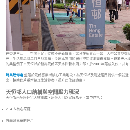
在香港生活，「空間不足」從來不是新鮮事。尤其在新界西一帶，大型公共屋邨
元，生活用品隨年月自然累積，令原本實用的居住空間逐漸變得擁擠。位於天水
的典型例子。天恒邨於新界元朗區天水圍新市鎮北部，於2001年落成入伙，共有
時昌迷你倉
坐落於元朗喜業街核心工業地段，為天恒邨及附近居民提供一個就近
案，協助住戶重新整理生活節奏，提升居住舒適度。
天恒邨人口結構與空間壓力現況
天恒邨由多座住宅大樓組成，居住人口以家庭為主，當中包括：
2–4 人核心家庭
有學齡兒童的住戶