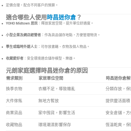
定價合理，配合不同客戶的預算。
適合哪些人使用
時昌迷你倉
？
YOHO Midtown 居民
：釋放家居空間，提升單位舒適度。
小型企業及網店經營者
：作為貨品儲存地點，方便管理物流。
學生或臨時外遊人士
：可存放書籍、衣物及個人物品。
收藏愛好者
：安全環境適合儲存模型、樂器。
元朗家庭選擇時昌迷你倉的原因
需求類別
家居單位空間
時昌迷你倉解
換季衣物
衣櫃不足，導致雜亂
分類存放，保
大件傢俬
無地方暫放
提供靈活面積
商業貨品
家中囤貨，影響生活
安全倉儲，方
收藏物品
環境潮濕影響保存
恆溫乾爽，保