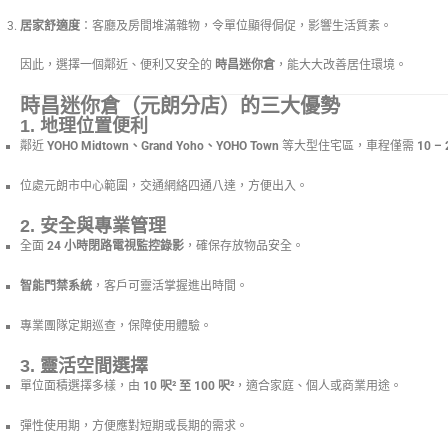
居家舒適度
：客廳及房間堆滿雜物，令單位顯得侷促，影響生活質素。
因此，選擇一個鄰近、便利又安全的
時昌迷你倉
，能大大改善居住環境。
時昌迷你倉（元朗分店）的三大優勢
1. 地理位置便利
鄰近
YOHO Midtown、Grand Yoho、YOHO Town
等大型住宅區，車程僅需
10 –
位處元朗市中心範圍，交通網絡四通八達，方便出入。
2. 安全與專業管理
全面
24 小時閉路電視監控錄影
，確保存放物品安全。
智能門禁系統
，客戶可靈活掌握進出時間。
專業團隊定期巡查，保障使用體驗。
3. 靈活空間選擇
單位面積選擇多樣，由
10 呎² 至 100 呎²
，適合家庭、個人或商業用途。
彈性使用期，方便應對短期或長期的需求。