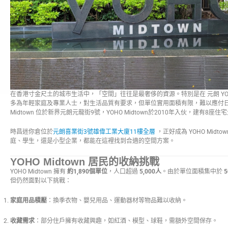
在香港寸金尺土的城市生活中，「空間」往往是最奢侈的資源。特別是在 元朗 YOHO
多為年輕家庭及專業人士，對生活品質有要求，但單位實用面積有限，難以應付日
Midtown 位於新界元朗元龍街9號，YOHO Midtown於2010年入伙，建有8座
時昌迷你倉位於
元朗喜業街3號雄偉工業大廈11樓全層
，正好成為 YOHO Mid
庭、學生，還是小型企業，都能在這裡找到合適的空間方案。
YOHO Midtown 居民的收納挑戰
YOHO Midtown 擁有
約1,890個單位
，人口超過
5,000人
。由於單位面積集中於
5
但仍然面對以下挑戰：
家庭用品積壓
：換季衣物、嬰兒用品、運動器材等物品難以收納。
收藏需求
：部分住戶擁有收藏興趣，如紅酒、模型、球鞋，需額外空間保存。