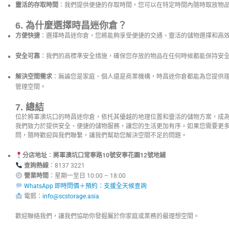
靈活的存取時間
：我們提供便捷的存取時間，您可以在特定時間內隨時取放物
6.
為什麼選擇時昌迷你倉？
方便快捷
：選擇時昌迷你倉，您將能夠享受便捷的交通、靈活的儲物選擇和高
安全可靠
：我們的高標準安全措施，確保您存放的物品在任何時候都能保持安
解決空間需求
：無論您是家庭、個人還是商業機構，時昌迷你倉都能為您提供
管理空間。
7.
總結
位於將軍澳坑口的時昌迷你倉，依托其優越的地理位置和靈活的儲物方案，成
我們致力於提供安全、便捷的儲物服務，讓您的生活更加有序。如果您需要更
問，隨時歡迎與我們聯繫，讓我們幫助您解決空間不足的問題。
分店地址
：
將軍澳坑口常寧路10號安寧花園12號地鋪
查詢熱線
：8137 3221
營業時間
：星期一至日 10:00 – 
WhatsApp 即時問價＋預約：支援全天候查詢
電郵：
info@scstorage.asia
歡迎聯絡我們，讓我們協助你發掘屬於你家庭或業務的最理想空間。