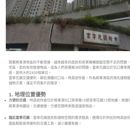
隨著將軍澳地區的不斷發展，越來越多的居民和商業機構面臨空間不足的問題
宅區，如何有效管理物品，成為人們亟需解決的問題。富寧花園位於坑口寶寧路2
座，提供大約2450個單位。
富寧花園交通便利，鄰近港鐵坑口站。時昌迷你倉，作為將軍澳區的領先儲物
儲物方案，滿足不同客戶的需求。
1.
地理位置優勢
方便的交通
：時昌迷你倉位於將軍澳坑口常寧路10號安寧花園12號地鋪，地
將軍澳地鐵站，交通便捷，方便您隨時來取或儲放物品。
臨近富寧花園
：富寧花園居民對儲物空間的需求極高，選擇位於附近的時昌迷
還能輕鬆使用便利的交通工具，減少搬運負擔。