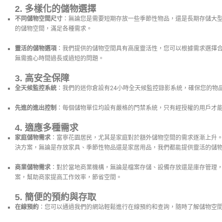
2.
多樣化的儲物選擇
不同儲物空間尺寸
：無論您是需要短期存放一些季節性物品，還是長期存儲大
的儲物空間，滿足各種需求。
靈活的儲物選項
：我們提供的儲物空間具有高度靈活性，您可以根據需求選擇
無需擔心時間過長或過短的問題。
3.
高安全保障
全天候監控系統
：我們的迷你倉設有24小時全天候監控錄影系統，確保您的物
先進的進出控制
：每個儲物單位均設有嚴格的門禁系統，只有經授權的用戶才
4.
適應多種需求
家庭儲物需求
：富寧花園居民，尤其是家庭對於額外儲物空間的需求逐漸上升
決方案，無論是存放家具、季節性物品還是家居用品，我們都能提供靈活的儲
商業儲物需求
：對於當地商業機構，無論是檔案存儲、設備存放還是庫存管理
案，幫助商家提高工作效率，節省空間。
5.
簡便的預約與存取
在線預約
：您可以通過我們的網站輕鬆進行在線預約和查詢，隨時了解儲物空