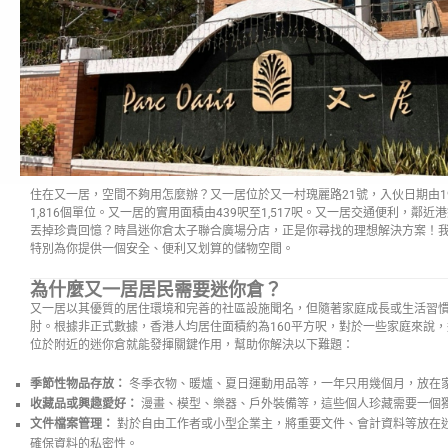
住在又一居，空間不夠用怎麼辦？又一居位於又一村瑰麗路21號，入伙日期由19
1,816個單位。又一居的實用面積由439呎至1,517呎。又一居交通便利，鄰
丟掉珍貴回憶？時昌迷你倉太子聯合廣場分店，正是你尋找的理想解決方案！
特別為你提供一個安全、便利又划算的儲物空間。
為什麼又一居居民需要迷你倉？
又一居以其優質的居住環境和完善的社區設施聞名，但隨著家庭成長或生活習
肘。根據非正式數據，香港人均居住面積約為160平方呎，對於一些家庭來說
位於附近的迷你倉就能發揮關鍵作用，幫助你解決以下難題：
季節性物品存放：
冬季衣物、暖爐、夏日運動用品等，一年只用幾個月，放在
收藏品或興趣愛好：
漫畫、模型、樂器、戶外裝備等，這些個人珍藏需要一個
文件檔案管理：
對於自由工作者或小型企業主，將重要文件、會計資料等放在
確保資料的私密性。