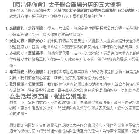
【時昌迷你倉】太子聯合廣場分店的五大優勢
我們的太子聯合廣場分店，地址位於
太子彌敦道760號聯合廣場地下G06號鋪
，
說尤其方便。選擇我們，你將享有以下獨特的服務和保障：
交通便利，步行可達：
從又一居出發，無論是駕車還是搭乘公共交通，前往我
小段車程即可到達，省卻你搬運物品的麻煩。
安全可靠，讓你安心：
我們明白物品的重要性，因此投入大量資源提升安全系統
視監控錄影、智能卡進出系統，並實行嚴格的保安措施，確保你的物品萬無一
多樣尺寸，靈活選擇：
無論你是需要一個小巧的儲物箱，還是存放大量家具的
供多種尺寸的儲物單位，從8平方呎到30平方呎不等，讓你根據實際需求，選
毫。
專業服務，貼心體驗：
我們的團隊經過專業訓練，樂意為你提供協助。無論是
疑問，我們都會耐心解答，確保你從頭到尾都有愉快的體驗。
乾淨整潔，恆溫恆濕：
我們的迷你倉內部環境定期清潔和消毒，並設有恆溫恆
存放條件，特別是對於書本、電子產品或木製家具等怕潮濕的物品，更能給予
為生活增添空間，從此告別雜亂
想像一下，當你回家後，不再被雜物包圍，客廳變得寬敞明亮，書房不再是堆
搬移，更是生活品質的提升。時昌迷你倉能幫助你釋放家居潛力，讓你的家真
心的港灣。
想知道如何開始？立即致電我們或親臨太子聯合廣場分店，我們的專業團隊會
適合的儲物方案。讓時昌迷你倉成為你生活空間的延伸，為你帶來更整潔、更