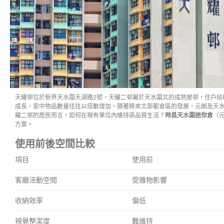
天耀邨位於新界天水圍天湖路2號，天耀二邨屬於天水圍北的成熟屋邨，住戶結
成長，家中物品數量往往以倍數增加。隨著將來北部都會區的發展，元朗及天
耀二邨的居民而言，如何在現有單位內維持高品質生活？
時昌天水圍迷你倉
（
方案。
使用前後空間比較
項目
使用前
客廳活動空間
受雜物影響
收納效率
偏低
視覺整潔度
難維持