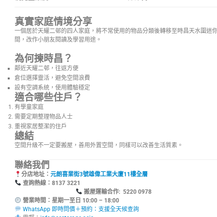
真實家庭情境分享
一個居於天耀二邨的四人家庭，將不常使用的物品分類後轉移至時昌天水圍迷你倉
間，改作小朋友閱讀及學習用途。
為何揀時昌？
鄰近天耀二邨，往返方便
倉位選擇靈活，避免空間浪費
設有空調系統，使用體驗穩定
適合哪些住戶？
有學童家庭
需要定期整理物品人士
重視家居整潔的住戶
總結
空間升級不一定要搬屋，善用外置空間，同樣可以改善生活質素。
聯絡我們
分店地址：
元朗喜業街3號雄偉工業大廈11樓全層
查詢熱線：8137
搬屋運輸合作: 5220 0978
營業時間：星期一至日 10:00 – 18:00
WhatsApp 即時問價＋預約：支援全天候查詢