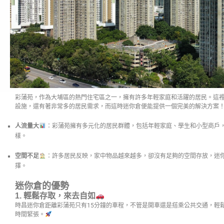
彩蒲苑，作為大埔區的熱門住宅區之一，擁有許多年輕家庭和活躍的居民。這
設施，還有著非常多的居民需求，而這時迷你倉便能提供一個完美的解決方案
人流量大
：彩蒲苑擁有多元化的居民群體，包括年輕家庭、學生和小型商戶
樣。
空間不足
：許多居民反映，家中物品越來越多，卻沒有足夠的空間存放，迷
擇。
迷你倉的優勢
1.
輕鬆存取，來去自如
時昌迷你倉距離彩蒲苑只有15分鐘的車程，不管是開車還是搭乘公共交通，輕
時間緊張。