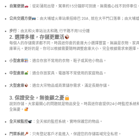
自駕便捷
：從彩蒲苑出發，駕車約15分鐘即可到達，無需擔心找不到停車位
公共交通方便
：由大埔墟火車站乘搭綠巴 20A , 就在大平門口落車；由大埔
步行
：由太和火車站沿太和路, 行平路不用10分鍾
2.
選擇多樣，存儲更靈活
每個人的存儲需求都不同，時昌迷你倉的倉庫大小選擇豐富，無論是衣物、家
庫單元。更好的是，你可以根據需要隨時調整倉庫大小，完全根據需求來選擇
小型倉庫
：適合存放不常用的衣物、鞋子或其他小物品。
中型倉庫
：適合存放家具、電器等不常使用的家庭物品。
大型倉庫
：適合大宗物品或商業儲存需求，滿足長期存儲。
3.
保證安全，無後顧之憂
說到存儲，大家最關心的問題就是物品安全。時昌迷你倉提供24小時監控系統
全無憂。
全天候監控
：全天候的監控系統，實時保護您的物品。
門禁系統
：只有登記客戶才能進入，保證您的存儲區域完全私密。