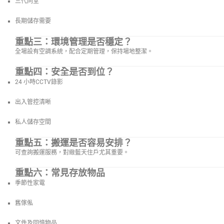
三代同堂
長期儲存需要
重點三：環境管理是否穩定？
全場設有空調系統，配合定期管理，保持場地整潔。
重點四：安全是否到位？
24 小時CCTV錄影
出入管控清晰
私人儲存空間
重點五：搬運是否容易安排？
可查詢搬運服務，對緻藍天住戶尤其重要。
重點六：常見存放物品
季節性家電
舊傢俬
文件及回憶物品