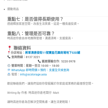
運動用品
重點七：是否值得長期使用？
透過釋放家居空間，改善生活質素，這是一種長遠投資。
重點八：管理是否可靠？
時昌迷你倉由本地團隊管理，溝通清晰，支援度高。
聯絡資料
分店地址：
將軍澳唐俊街11號寶盈花園商場地下S3D鋪
查詢熱線：8137
搬屋運輸合作: 5220 0978
營業時間：星期一至日 10:00 – 18:00
WhatsApp 即時問價＋預約：支援全天候查詢
電郵：
info@scstorage.asia
歡迎聯絡我們，讓我們協助你發掘屬於你家庭或業務的最理想空間。
Writing By 作者: 時昌迷你倉老闆仔- Matt
讓時昌迷你倉為您解決空間焦慮，讓生活更輕鬆！