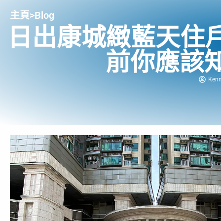
主頁
>
Blog
日出康城緻藍天住
前你應該知
Ken