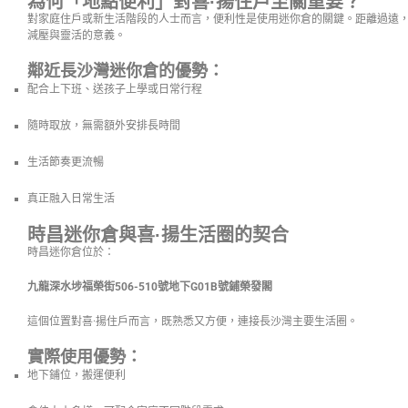
為何「地點便利」對喜·揚住戶至關重要？
對家庭住戶或新生活階段的人士而言，便利性是使用迷你倉的關鍵。距離過遠
減壓與靈活的意義。
鄰近長沙灣迷你倉的優勢：
配合上下班、送孩子上學或日常行程
隨時取放，無需額外安排長時間
生活節奏更流暢
真正融入日常生活
時昌迷你倉與喜·揚生活圈的契合
時昌迷你倉位於：
九龍深水埗福榮街506-510號地下G01B號鋪榮發閣
這個位置對喜·揚住戶而言，既熟悉又方便，連接長沙灣主要生活圈。
實際使用優勢：
地下鋪位，搬運便利