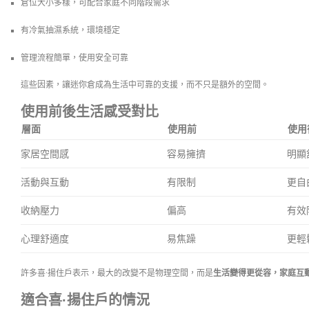
倉位大小多樣，可配合家庭不同階段需求
有冷氣抽濕系統，環境穩定
管理流程簡單，使用安全可靠
這些因素，讓迷你倉成為生活中可靠的支援，而不只是額外的空間。
使用前後生活感受對比
層面
使用前
使用
家居空間感
容易擁擠
明顯
活動與互動
有限制
更自
收納壓力
偏高
有效
心理舒適度
易焦躁
更輕
許多喜·揚住戶表示，最大的改變不是物理空間，而是
生活變得更從容，家庭互
適合喜·揚住戶的情況