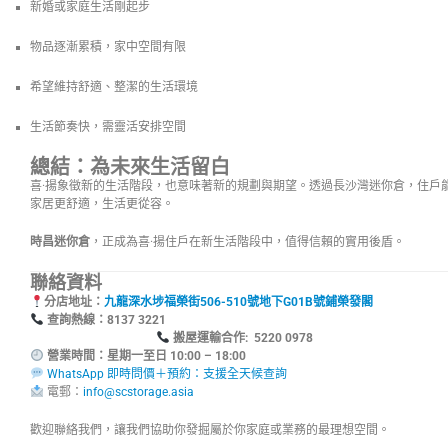
新婚或家庭生活剛起步
物品逐漸累積，家中空間有限
希望維持舒適、整潔的生活環境
生活節奏快，需靈活安排空間
總結：為未來生活留白
喜·揚象徵新的生活階段，也意味著新的規劃與期望。透過長沙灣迷你倉，住戶
家居更舒適，生活更從容。
時昌迷你倉
，正成為喜·揚住戶在新生活階段中，值得信賴的實用後盾。
聯絡資料
分店地址：
九龍深水埗福榮街506-510號地下G01B號鋪榮發閣
查詢熱線：8137
搬屋運輸合作: 5220 0978
營業時間：星期一至日 10:00 – 18:00
WhatsApp 即時問價＋預約：支援全天候查詢
電郵：
info@scstorage.asia
歡迎聯絡我們，讓我們協助你發掘屬於你家庭或業務的最理想空間。