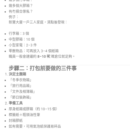
幾多個行李箱？
幾多個大膠箱？
有冇摺合傢俬？
例子：
新寶大廈一戶三人家庭，清點後發現：
行李箱：3 個
中型膠箱：10 個
小型家電：2–3 件
零散物品：可再放入 3–4 個紙箱
職員一般會建議約
8–10 呎
嘅倉位就足夠。
步驟二：打包前要做的三件事
決定主題箱
「冬季衣物箱」
「旅行用品箱」
「文件及相簿箱」
「節日裝飾箱」
準備工具
厚身紙箱或膠箱（約 10–15 個）
標籤紙＋粗頭油性筆
封箱膠紙
如有需要，可用氣泡紙保護易碎品