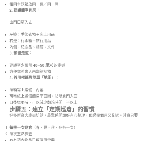
相同主題箱放同一邊／同一層
2. 建議簡單佈局：
由門口望入去：
左邊：季節衣物＋床上用品
右邊：行李箱＋旅行用品
內側：紀念品、相簿、文件
3. 預留走道：
建議至少預留
40–50 厘米
的走道
方便你將來入內翻箱搵物
4. 善用標籤與簡單「地圖」：
每箱寫上編號＋內容
可喺紙上畫個簡易平面圖，貼喺倉門入面
日後搵嘢時，可以減少翻箱時間一半以上
步驟五：建立「定期巡倉」的習慣
好多新寶大廈街坊話，最驚係開頭好有心整理，但過幾個月又亂返。其實只要
每季一次巡倉
（春、夏、秋、冬各一次）
每次重點檢查：
有冇箱內物品已經唔再需要