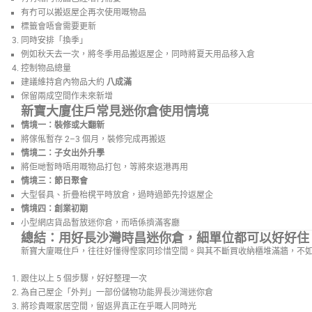
有冇可以搬返屋企再次使用嘅物品
標籤會唔會需要更新
同時安排「換季」
例如秋天去一次，將冬季用品搬返屋企，同時將夏天用品移入倉
控制物品總量
建議維持倉內物品大約
八成滿
保留兩成空間作未來新增
新寶大廈住戶常見迷你倉使用情境
情境一：裝修或大翻新
將傢俬暫存 2–3 個月，裝修完成再搬返
情境二：子女出外升學
將佢哋暫時唔用嘅物品打包，等將來返港再用
情境三：節日聚會
大型餐具、折疊枱櫈平時放倉，過時過節先拎返屋企
情境四：創業初期
小型網店貨品暫放迷你倉，而唔係擠滿客廳
總結：用好長沙灣時昌迷你倉，細單位都可以好好住
新寶大廈嘅住戶，往往好懂得慳家同珍惜空間。與其不斷買收納櫃堆滿牆，不
跟住以上 5 個步驟，好好整理一次
為自己屋企「外判」一部份儲物功能畀長沙灣迷你倉
將珍貴嘅家居空間，留返畀真正在乎嘅人同時光