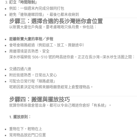
訂立「時間限制」
例如：一個週末內完成分類同打包
避免「邊執邊睇回憶」，最後乜都未收納到
步驟三：選擇合適的長沙灣迷你倉位置
以新寶大廈住戶角度，要考慮嘅唔只係月費，仲包括：
距離新寶大廈的車程／步程
會唔會順路經過（例如返工、放工、買餸途中）
周邊環境是否熟悉、安全
深水埗福榮街 506–510 號的時昌迷你倉，正正在長沙灣—深水埗生活圈之間：
交通四通八達
附近街道熟悉，日常出入安心
可配合日常行程「順路處理」
呢啲因素決定咗你將來願唔願意經常上倉整理物品。
步驟四：搬運與擺放技巧
就算你唔係做倉管出身，都可以令自己嘅迷你倉好「有系統」。
1. 擺放原則：
重物在下，輕物在上
常用物品放近門口位置