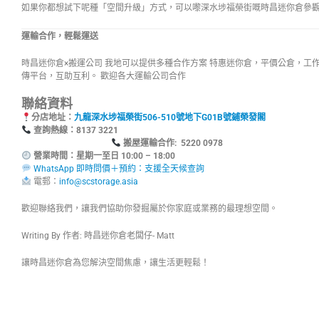
如果你都想試下呢種「空間升級」方式，可以嚟深水埗福榮街嘅時昌迷你倉參
運輸合作，輕鬆運送
時昌迷你倉×搬運公司 我地可以提供多種合作方案 特惠迷你倉，平價公倉，工
傳平台，互助互利。 歡迎各大運輸公司合作
聯絡資料
分店地址：
九龍深水埗福榮街506-510號地下G01B號鋪榮發閣
查詢熱線：8137
搬屋運輸合作: 5220 0978
營業時間：星期一至日 10:00 – 18:00
WhatsApp 即時問價＋預約：支援全天候查詢
電郵：
info@scstorage.asia
歡迎聯絡我們，讓我們協助你發掘屬於你家庭或業務的最理想空間。
Writing By 作者: 時昌迷你倉老闆仔- Matt
讓時昌迷你倉為您解決空間焦慮，讓生活更輕鬆！