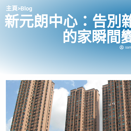
主頁
>
Blog
新元朗中心：告別
的家瞬間變
sam