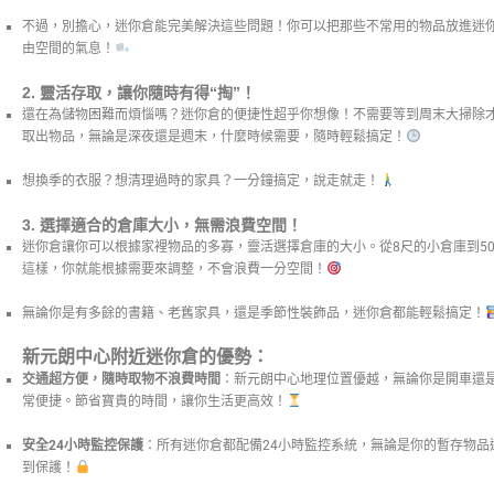
不過，別擔心，迷你倉能完美解決這些問題！你可以把那些不常用的物品放進迷
由空間的氣息！
2.
靈活存取，讓你隨時有得“掏”！
還在為儲物困難而煩惱嗎？迷你倉的便捷性超乎你想像！不需要等到周末大掃除
取出物品，無論是深夜還是週末，什麼時候需要，隨時輕鬆搞定！
想換季的衣服？想清理過時的家具？一分鐘搞定，說走就走！
3.
選擇適合的倉庫大小，無需浪費空間！
迷你倉讓你可以根據家裡物品的多寡，靈活選擇倉庫的大小。從8尺的小倉庫到5
這樣，你就能根據需要來調整，不會浪費一分空間！
無論你是有多餘的書籍、老舊家具，還是季節性裝飾品，迷你倉都能輕鬆搞定！
新元朗中心附近迷你倉的優勢：
交通超方便，隨時取物不浪費時間
：新元朗中心地理位置優越，無論你是開車還
常便捷。節省寶貴的時間，讓你生活更高效！
安全24小時監控保護
：所有迷你倉都配備24小時監控系統，無論是你的暫存物品
到保護！