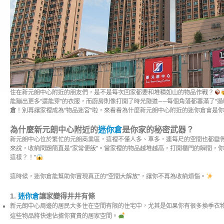
住在新元朗中心附近的朋友們，是不是每次回家都要和堆積如山的物品作戰？
能蹦出更多“還能穿”的衣服，而廚房則像打開了時光隧道——每個角落都塞滿了“
倉
！別再讓家裡成為“物品迷宮”啦，來看看為什麼新元朗中心附近的迷你倉會是
為什麼新元朗中心附近的
迷你倉
是你家的秘密武器？
新元朗中心位於繁忙的元朗商業區，這裡不僅人多、車多，連每尺的空間也都變得
來說，收納問題簡直是“家常便飯”。當家裡的物品越堆越高，打開櫃門的瞬間，你
這樣？！”
這時候，迷你倉能幫助你實現真正的“空間大解放”，讓你不再為收納煩惱。
1.
迷你倉
讓家變得井井有條
新元朗中心周邊的居民大多住在空間有限的住宅中，尤其是如果你有很多換季衣
這些物品將快速佔據你寶貴的居家空間。