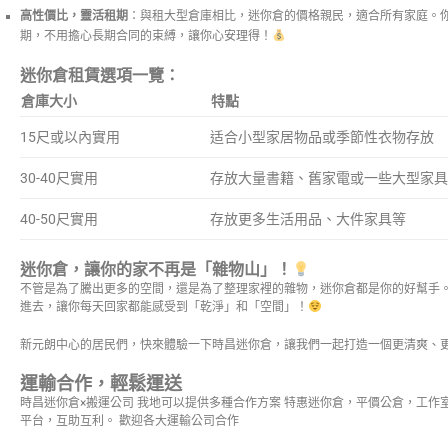
高性價比，靈活租期
：與租大型倉庫相比，迷你倉的價格親民，適合所有家庭。
期，不用擔心長期合同的束縛，讓你心安理得！
迷你倉租賃選項一覽：
倉庫大小
特點
15尺或以內實用
适合小型家居物品或季節性衣物存放
30-40尺實用
存放大量書籍、舊家電或一些大型家具
40-50尺實用
存放更多生活用品、大件家具等
迷你倉，讓你的家不再是「雜物山」！
不管是為了騰出更多的空間，還是為了整理家裡的雜物，迷你倉都是你的好幫手
進去，讓你每天回家都能感受到「乾淨」和「空間」！
新元朗中心的居民們，快來體驗一下時昌迷你倉，讓我們一起打造一個更清爽、
運輸合作，輕鬆運送
時昌迷你倉×搬運公司 我地可以提供多種合作方案 特惠迷你倉，平價公倉，工作
平台，互助互利。 歡迎各大運輸公司合作