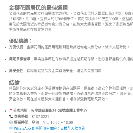
金獅花園居民的最佳選擇
金獅花園的居民對於存儲需求尤為迫切，金獅花園位於大圍翠田街5-7號，發展商
共有2期，共13座，提供大約2,768個單位，實用面積由260呎至390呎。這
用位於大圍附近的時昌迷你倉火炭分店，能夠大大節省空間，避免了家庭物品
季節性物品的存放非常方便。
優點總結
：
方便快捷
：金獅花園的居民可輕鬆到達時昌迷你倉火炭分店，減少交通時間。
滿足多樣需求
：無論是季節性存放物品還是過渡期存儲，迷你倉都能提供合適
高安全性
：保障家庭物品及企業資源安全，避免丟失或損壞。
結論
時昌迷你倉火炭分店不僅提供便捷的存儲選擇，還兼顧了高安全性和靈活性，
的企業和個人來說，都是一個理想的選擇。通過時昌迷你倉火炭分店，您不僅
安全存放。現在就來體驗大圍迷你倉，讓存儲變得輕鬆又高效。
分店地址
：
火炭坳背灣街26-28號富騰工業中心
查詢熱線
：8137 3221
營業時間
：星期一至日 10:00 – 
WhatsApp 即時問價＋預約：支援全天候查詢