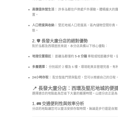
高價值休閒生活：
許多泓都住戶熱愛戶外運動。體積龐大的露
置。
人口密度與收納：
堅尼地城人口密度高，區內儲物空間珍貴
態。
2. 🛡️
長發大廈分店的絕對優勢
對於泓都及西環居民來說，本分店具備以下核心優點：
地理位置極近：
距離泓都僅約
5-8 分鐘
車程或短距離步程。
多層選擇：
分別設於 2 樓及 6 樓，環境乾爽且管理完善，有
24小時存取：
配合智能門禁與監控，您可以根據自己的日程
📍 長發大廈分店：西環及堅尼地城的便
選擇適合的地點能為您省下大量的搬運時間。山道分店正是為
1. 🚌
交通便利性與效率分析
分店的地點讓您可以靈活安排存取時間，無論是步行還是自駕