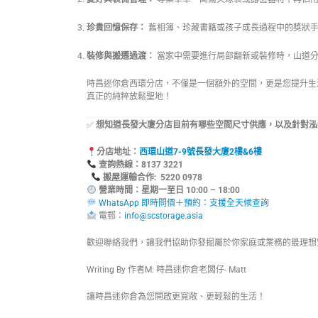
珍貴回憶保存：
舊相簿、珍藏書籍或孩子成長過程中的獎狀手
裝修與搬遷過渡：
當家中需要進行局部翻新或裝修時，山道
時昌迷你倉西環分店，不僅是一個額外的空間，更是您提升生
真正的純粹放鬆聖地！
✅
想知道長發大廈分店目前有哪些空間尺寸供應，以及針對泓
分店地址：
西環山道7-9號長發大廈2樓&6樓
查詢熱線：8
搬屋運輸合作: 5220 0978
營業時間：星期一至日 10:00 – 18:00
WhatsApp 即時問價＋預約：支援全天候查詢
電郵：
info@scstorage.asia
歡迎聯絡我們，讓我們協助你發掘屬於你家庭或業務的最理想
Writing By 作者M: 時昌迷你倉老闆仔- Matt
讓時昌迷你倉為您開啟更寬敞、更輕鬆的生活！