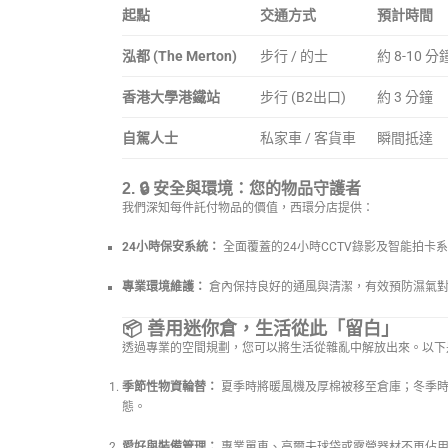
起點
交通方式
預計時間
泓都 (The Merton)
步行 / 的士
約 8-10 分
香港大學港鐵站
步行 (B2出口)
約 3 分鐘
自駕人士
私家車 / 客貨車
瞬間抵達
2. 🔒
安全與環境：您的物品守護者
我們深知每件託付物品的價值，西環分店提供：
24小時保安系統：
全面覆蓋的24小時CCTV錄影及智能拍卡
專業環境維護：
倉內保持良好的通風與清潔，有效預防濕氣對
📦 善用迷你倉，生活從此「留白」
透過專業的空間規劃，您可以將生活從雜亂中解放出來。以下
季節性物資輪替：
夏季時將暖風機及厚棉被移至倉庫；冬季時
態。
愛好與裝備管理：
專業單車、高爾夫球袋或露營器材不再佔用