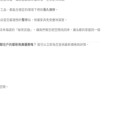
工品，都能在穩定的環境下得到
長久保存
。
分店是您最理想的
暫存
站，保護家具免受塵埃損害。
活幸福感的「秘密武器」。讓我們幫您把空間找回來，讓泓都的家變回一個
都住戶的最新推廣優惠嗎？
我可以立即為您查詢最新價格與詳情。
137 3221
空間。