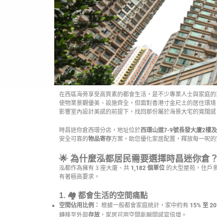
在西區海旁享受高質素的都會生活，是不少專業人士與家庭的
使物業景觀優美、設施齊全，但面對香港寸金尺土的居住環境
影響室內設計美感的前提下，找回那份屬於海景大宅的寬闊感
時昌迷你倉西環分店，地址位於
西環山道7-9號長發大廈2樓及
安全可靠的
物品寄存
方案，助您優化家居配置，釋放每一呎的
🌟 為什麼泓都居民需要選擇時昌迷你倉
泓都作為擁有 3 座大廈、共
1,182 個單位
的大型屋苑，住戶
有著極高要求。
1. 🏘️
都會生活的空間痛點
空間佔用比例：
根據一般都會家庭統計，家中約有
15% 至 2
轉移至外部
存放
，家居可用空間能瞬間感官倍增。