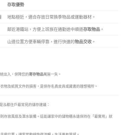
存取優勢
鐘
地點極近，適合存放日常換季物品或運動器材。
鄰近港鐵站，方便上班族在通勤途中順道
存取物品
。
山道位置方便車輛停靠，進行快速的
物品交收
。
系統出入，保障您的
寄存物品
萬無一失。
衣物及紙質文件的損害，是保存名貴皮具或藏書的理想場所。
是泓都住戶最常見的儲存建議：
則存放風扇及潛水裝備。這能讓家中的儲物櫃永遠保持在「最實用」狀
走廊位置，讓家居動線恢復流暢，生活更有質感。