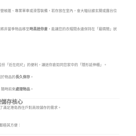
營帳篷、專業單車或滑雪裝備，若存放在室內，會大幅佔據玄關或露台位
。將非當季物品移至
時昌迷你倉
，能讓您的衣帽間永遠保持在「最精簡」狀
這份「近在咫尺」的便利，讓迷你倉如同您家中的「隱形延伸櫃」。
利於物品的
長久保存
。
，隨時前來
處理物品
。
捷儲存核心
了滿足港島西住戶對高效儲存的需求。
都極其方便：