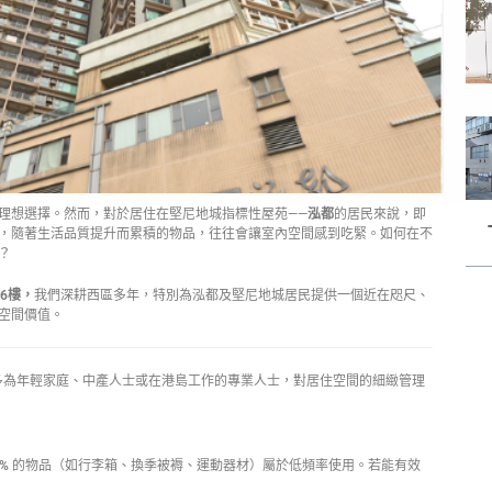
理想選擇。然而，對於居住在堅尼地城指標性屋苑——
泓都
的居民來說，即
，隨著生活品質提升而累積的物品，往往會讓室內空間感到吃緊。如何在不
？
6樓，
我們深耕西區多年，特別為泓都及堅尼地城居民提供一個近在咫尺、
空間價值。
？
多為年輕家庭、中產人士或在港島工作的專業人士，對居住空間的細緻管理
0%
的物品（如行李箱、換季被褥、運動器材）屬於低頻率使用。若能有效