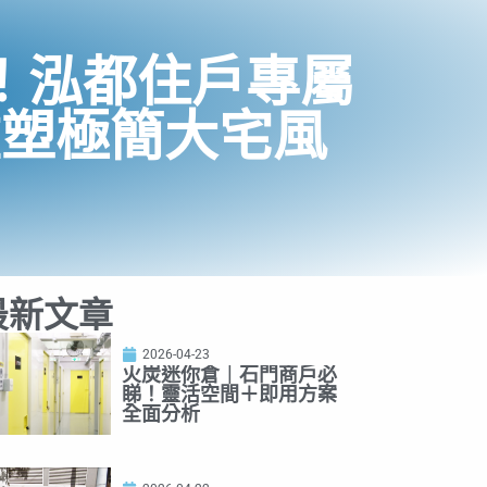
！泓都住戶專屬
重塑極簡大宅風
最新文章
2026-04-23
火炭迷你倉｜石門商戶必
睇！靈活空間＋即用方案
全面分析