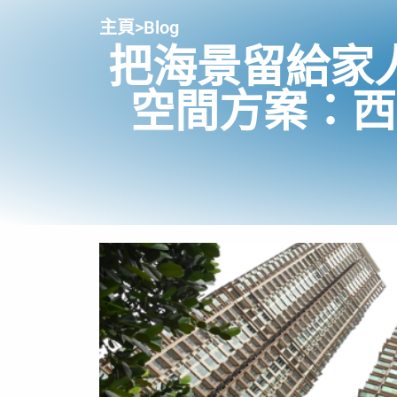
主頁
>
Blog
把海景留給家
空間方案：西