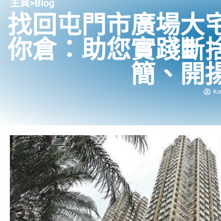
主頁
>
Blog
找回屯門市廣場大
你倉：助您實踐斷
簡、開
Ke