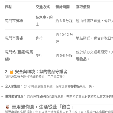
起點
交通方式
預計時間
存取優勢
私家車 / 的
屯門市廣場
約 3-5 分鐘
經由杯渡路直達，偉邦
士
約 10-12 分
屯門市廣場
步行
地點極近，適合存取日
鐘
屯門站 (輕鐵/屯馬
位於核心交通樞紐旁，
步行
約 5-8 分鐘
綫)
理物品
。
2.
安全與環境：您的物品守護者
我們深知每件託付物品的價值，屯門分店提供：
全天候監控：
24 小時高清錄影系統，保障您的
寄存物品
萬無一失。
優質環境管理：
倉內保持良好的通風與清潔，有效預防濕氣對衣物及紙質文件的
善用迷你倉，生活從此「留白」
透過專業的空間規劃，您可以將生活從雜亂中解放出來。以下是屯門市廣場住戶