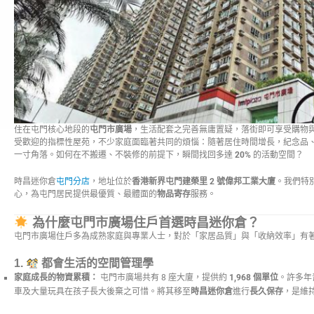
住在屯門核心地段的
屯門市廣場
，生活配套之完善無庸置疑，落街即可享受購物
受歡迎的指標性屋苑，不少家庭面臨著共同的煩惱：隨著居住時間增長，紀念品
一寸角落。如何在不搬遷、不裝修的前提下，瞬間找回多達
20%
的活動空間？
時昌迷你倉
屯門分店
，地址位於
香港新界屯門建榮里 2 號偉邦工業大廈
。我們特
心，為屯門居民提供最優質、最體面的
物品寄存
服務。
為什麼屯門市廣場住戶首選時昌迷你倉？
屯門市廣場住戶多為成熟家庭與專業人士，對於「家居品質」與「收納效率」有
1.
都會生活的空間管理學
家庭成長的物資累積：
屯門市廣場共有 8 座大廈，提供約
1,968 個單位
。許多年
車及大量玩具在孩子長大後棄之可惜。將其移至
時昌迷你倉
進行
長久保存
，是維