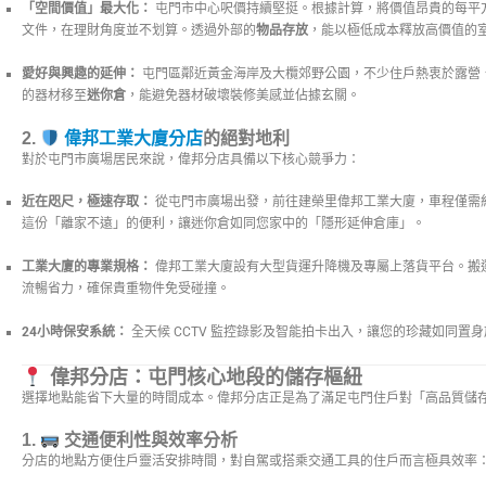
「空間價值」最大化：
屯門市中心呎價持續堅挺。根據計算，將價值昂貴的每平
文件，在理財角度並不划算。透過外部的
物品存放
，能以極低成本釋放高價值的
愛好與興趣的延伸：
屯門區鄰近黃金海岸及大欖郊野公園，不少住戶熱衷於露營
的器材移至
迷你倉
，能避免器材破壞裝修美感並佔據玄關。
2.
偉邦工業大廈分店
的絕對地利
對於屯門市廣場居民來說，偉邦分店具備以下核心競爭力：
近在咫尺，極速存取：
從屯門市廣場出發，前往建榮里偉邦工業大廈，車程僅需
這份「離家不遠」的便利，讓迷你倉如同您家中的「隱形延伸倉庫」。
工業大廈的專業規格：
偉邦工業大廈設有大型貨運升降機及專屬上落貨平台。搬
流暢省力，確保貴重物件免受碰撞。
24小時保安系統：
全天候 CCTV 監控錄影及智能拍卡出入，讓您的珍藏如同置
偉邦分店：屯門核心地段的儲存樞紐
選擇地點能省下大量的時間成本。偉邦分店正是為了滿足屯門住戶對「高品質儲
1.
交通便利性與效率分析
分店的地點方便住戶靈活安排時間，對自駕或搭乘交通工具的住戶而言極具效率