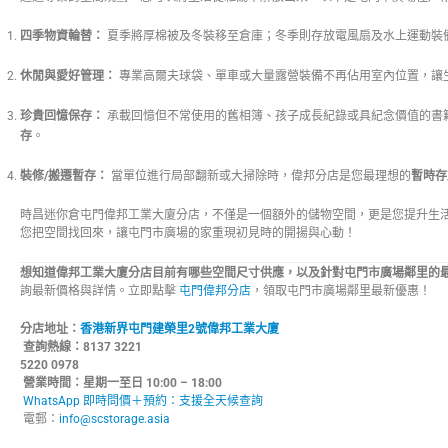
四季物資輪替：
夏季將厚棉被及冬裝移至倉庫；冬季則存放電風扇及水上運動裝
休閒與愛好管理：
專業高爾夫球袋、單車或大量露營裝備不再佔用室內位置，讓
珍貴回憶保存：
承載回憶但不常使用的舊相簿、孩子成長紀錄或具紀念價值的書
存
。
裝修/搬遷暫存：
當單位進行局部翻新或大掃除時，偉邦分店是您最理想的
暫時存
時昌迷你倉屯門偉邦工業大廈分店，不僅是一個額外的儲物空間，更是您提升生
您把空間找回來，讓屯門市廣場的家重現初見時的開揚與心動！
想知道偉邦工業大廈分店目前有哪些空間尺寸供應，以及針對屯門市廣場鄰里的
詢最新價格與詳情。立即點擊
屯門偉邦分店
，領取屯門市廣場鄰里最新優惠！
分店地址：
香港新界屯門建榮里2號偉邦工業大廈
查詢熱線：8137 3221 
5220 0978
營業時間：星期一至日 10:00 – 18:00
WhatsApp 即時問價＋預約：支援全天候查詢
電郵：
info@scstorage.asia