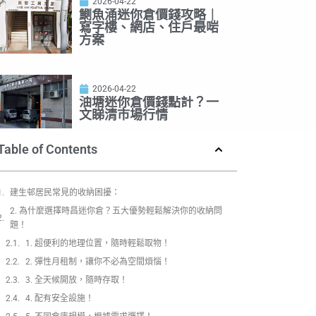
2026-04-22
鰂魚涌迷你倉價錢攻略｜
寫字樓、網店、住戶最啱
方案
2026-04-22
油塘迷你倉價錢點計？一
文睇清市場行情
Table of Contents
建生邨居民常見的收納困擾：
2. 為什麼選擇時昌迷你倉？五大優勢輕鬆解決你的收納問
題！
1. 超便利的地理位置，隨時輕鬆取物！
2. 彈性月租制，讓你不必為空間煩惱！
3. 全天候開放，隨時存取！
4. 配有安全設施！