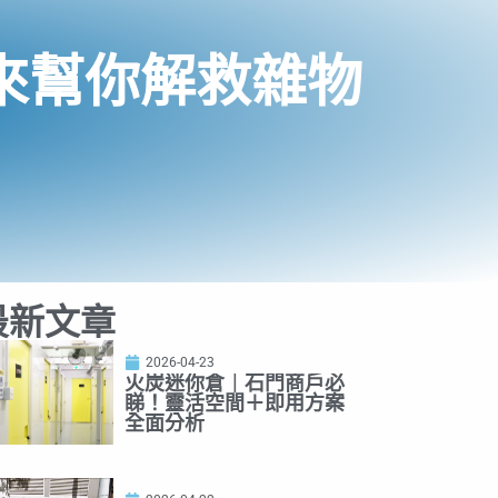
來幫你解救雜物
最新文章
2026-04-23
火炭迷你倉｜石門商戶必
睇！靈活空間＋即用方案
全面分析