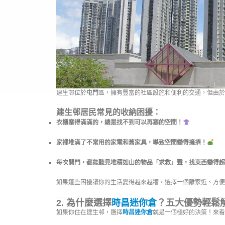
建生邨位於
屯門
區，擁有豐富的社區設施和便利的交通，但由於
建生邨居民常見的收納困擾：
衣櫃塞得滿滿的，總是找不到可以再塞的空間！
家裡堆滿了不常用的家電和舊家具，導致空間變得擁擠！
每次開門，都能聽見堆積如山的物品「求救」聲，找東西變得超
如果這些困擾讓你的生活變得越來越糟，選擇一個離家近、方便
2.
為什麼選擇
時昌迷你倉
？五大優勢輕鬆
如果你住在建生邨，選擇
時昌迷你倉
就是一個極好的決策！來看