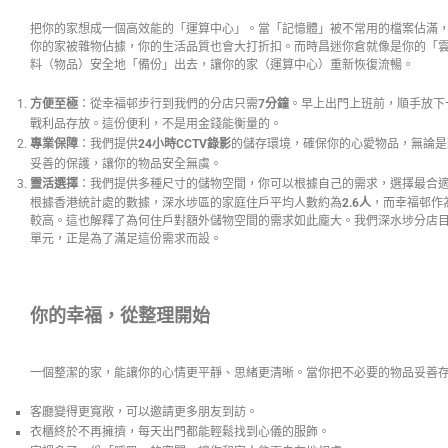
把你的家想成一個高效能的「運算中心」。當「記憶體」被不常用的檔案佔滿
你的家被雜物佔據，你的生活品質也會大打折扣。而時昌迷你倉就像是你的「
料（物品）安全地「備份」出去，讓你的家（運算中心）重新恢復流暢。
方便至極
：從幸福邨步行到我們的分店只需
7分鐘
。早上出門上班前，順手放下
戰利品存放。這份便利，不是用金錢能衡量的。
專業保障
：我們提供
24小時CCTV錄影
的儲存環境，確保你的心愛物品，無論是
妥善的保護，讓你的物品安全無虞。
靈活選擇
：我們提供多種尺寸的儲物空間，你可以根據自己的需求，選擇最合
根據香港統計處的數據，深水埗區的家庭住戶平均人數約為
2.6人
，而幸福邨作
較高。這也解釋了為何住戶對額外儲物空間的需求如此龐大。我們深水埗分店
單元，正是為了滿足這份需求而設。
你的幸福，從整理開始
一個整潔的家，能讓你的心情更平靜、思緒更清晰。當你把不必要的物品妥善
客廳變得更寬敞，可以邀請更多朋友到訪。
衣櫃終於不再擁擠，每天出門都能輕鬆找到心儀的服飾。