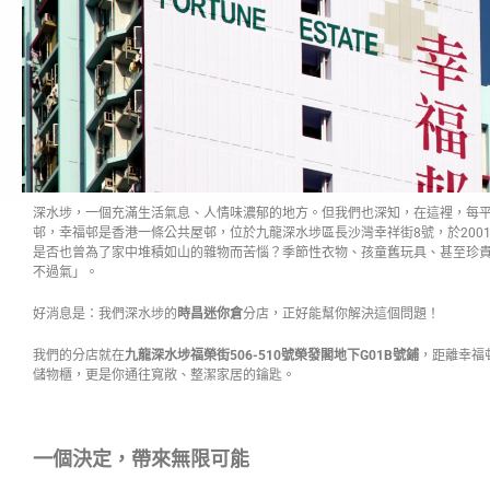
深水埗，一個充滿生活氣息、人情味濃郁的地方。但我們也深知，在這裡，每
邨，幸福邨是香港一條公共屋邨，位於九龍深水埗區長沙灣幸祥街8號，於200
是否也曾為了家中堆積如山的雜物而苦惱？季節性衣物、孩童舊玩具、甚至珍
不過氣」。
好消息是：我們深水埗的
時昌迷你倉
分店，正好能幫你解決這個問題！
我們的分店就在
九龍深水埗福榮街506-510號榮發閣地下G01B號鋪
，距離幸福
儲物櫃，更是你通往寬敞、整潔家居的鑰匙。
一個決定，帶來無限可能