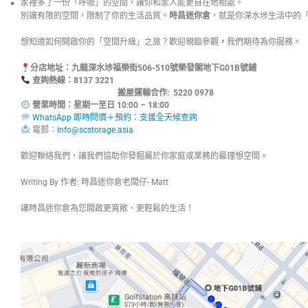
家裡多了一份「呼吸」的空間，讓你和家人能更自在地相處。
別讓有限的空間，限制了你的生活品質。
時昌迷你倉
，就是你深水埗生活中的
想知道如何開啟你的「空間升級」之旅？歡迎親臨參觀
，
我們期待為你服務。
分店地址：
九龍深水埗福榮街506-510號榮發閣地下G01B號鋪
查詢熱線：8137
搬屋運輸合作: 5220 0978
營業時間：星期一至日 10:00 – 18:00
WhatsApp 即時問價＋預約：支援全天候查詢
電郵：
info@scstorage.asia
歡迎聯絡我們，讓我們協助你發掘屬於你家庭或業務的最理想空間。
Writing By 作者: 時昌迷你倉老闆仔- Matt
讓時昌迷你倉為您開啟更寬敞、更輕鬆的生活！