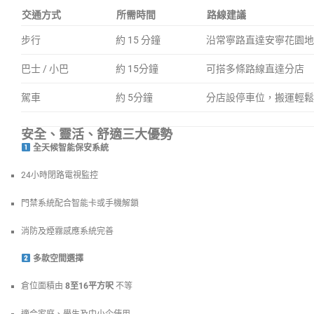
交通方式
所需時間
路線建議
步行
約 15 分鐘
沿常寧路直達安寧花園地
巴士 / 小巴
約 15分鐘
可搭多條路線直達分店
駕車
約 5分鐘
分店設停車位，搬運輕鬆
安全、靈活、舒適三大優勢
全天候智能保安系統
24小時閉路電視監控
門禁系統配合智能卡或手機解鎖
消防及煙霧感應系統完善
多款空間選擇
倉位面積由
8至16平方呎
不等