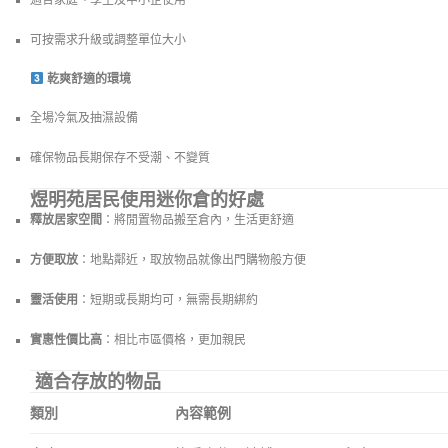
適合家庭、學生及中小企使用
可按需求升級或調整單位大小
乾爽舒適的環境
全場冷氣及抽濕設備
確保物品長期保存不受潮、不變質
煜明苑居民使用迷你倉的好處
釋放居家空間
：將閒置物品搬至倉內，生活更舒適
方便取放
：地點鄰近，取放物品就像出門購物般方便
靈活使用
：短期或長期均可，無需長期綁約
實惠性價比高
：相比市區價格，更加親民
適合存放的物品
類別
內容範例