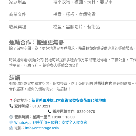
家庭用品
換季衣物、被鋪、玩具、嬰兒車
商業文件
檔案、樣板、宣傳物資
收藏興趣
模型、黑膠唱片、藝術品
運輸合作：搬運更無憂
除了儲物空間，為了更好地滿足客戶需求，
時昌迷你倉
還提供專業的運輸服務
時昌迷你倉×搬運公司 我地可以提供多種合作方案 特惠迷你倉，平價公倉，工
傳平台，互助互利。 歡迎各大運輸公司合作
結語
如果你想為家中釋放空間、保持整齊，煜明苑附近的
時昌迷你倉
是理想選擇。
合作服務，讓你的儲物需求一站搞掂！
分店地址：
新界將軍澳坑口常寧路10號安寧花園12號地鋪
查詢熱線：8137
搬屋運輸合作: 5220 0978
營業時間：星期一至日 10:00 – 18:00
WhatsApp 即時問價＋預約：支援全天候查詢
電郵：
info@scstorage.asia