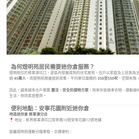
為何煜明苑居民需要迷你倉服務？
煜明苑位於將軍澳坑口，是區內發展成熟的住宅屋苑，住戶以家庭及上班族為
過
45萬人
，而煜明苑周邊居民密集，平均單位面積約
350至550呎
，空間有限
因此，越來越多住戶需要
靈活、安全的儲物方案
，用來存放換季衣物、運動器
生活，保持家居整齊。
便利地點：安寧花園附近迷你倉
時昌迷你倉 將軍澳分店
地址：新界將軍澳坑口常寧路10號安寧花園12號地鋪
距離煜明苑僅數分鐘車程，交通便利：