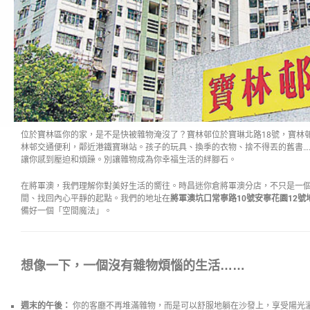
位於寶林區你的家，是不是快被雜物淹沒了？寶林邨位於寶琳北路18號，寶林邨
林邨交通便利，鄰近港鐵寶琳站。孩子的玩具、換季的衣物、捨不得丟的舊書…
讓你感到壓迫和煩躁。別讓雜物成為你幸福生活的絆腳石。
在將軍澳，我們理解你對美好生活的嚮往。時昌迷你倉將軍澳分店，不只是一
間、找回內心平靜的起點。我們的地址在
將軍澳坑口常寧路10號安寧花園12號
備好一個「空間魔法」。
想像一下，一個沒有雜物煩惱的生活……
週末的午後：
你的客廳不再堆滿雜物，而是可以舒服地躺在沙發上，享受陽光