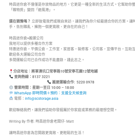
時昌迷你倉不僅僅是存放物品的地方，它更是一種全新的生活方式。它幫助你
「雜物房」變回「避風港」。
還在猶豫嗎？
立即致電我們或親自來訪，讓我們為你介紹最適合你的方案。讓
手，告別雜亂，擁抱一個更寬敞、更自在的自己！
時昌迷你倉×搬運公司
我地可以提供多種合作方案
特惠迷你倉，平價公倉，工作室，家居客，裝修客，公司客，宣傳平台，互助
歡迎各大運輸公司合作
多間運輸公司已合作成功不能盡錄，謹此志之。
分店地址：將軍澳坑口常寧路10號安寧花園12號地鋪
查詢熱線：8137
搬屋運輸合作: 5220 0978
營業時間：星期一至日 10:00 – 18:00
WhatsApp 即時問價＋預約：支援全天候查詢
電郵：
info@scstorage.asia
歡迎聯絡我們，讓我們協助你發掘屬於你家庭或業務的最理想空間。
Writing By 作者: 時昌迷你倉老闆仔- Matt
讓時昌迷你倉為您開啟更寬敞、更輕鬆的生活！