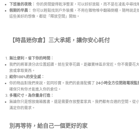
下班後的夜晚：
你的房間變得乾淨整潔，可以好好放鬆，而不是在凌亂中尋找
假期的早晨：
你可以輕鬆找到戶外裝備，不用在雜物堆中翻箱倒櫃，隨時說走
這些美好的想像，都從「釋放空間」開始。
【時昌迷你倉】三大承諾，讓你安心託付
無比便利，省下你的時間：
我們的將軍澳分店位置超讚，就在安寧花園，距離寶林區非常近。你不需要花
放或拿取東西。
給你100%的安全感：
你的物品對我們來說，如同珍寶。我們的倉庫配備了
24小時全方位閉路電視監
確保只有你才能進入你的倉位。
多種尺寸，為你量身打造：
無論你只是想放幾箱舊書，還是需要存放整套家具，我們都有合適的空間。從
滿足你的需求。
別再等待，給自己一個更好的家