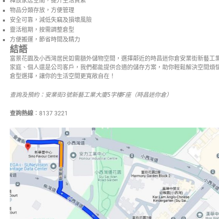
釋放家居空間，提升生活質素
物品分類存放，方便管理
安全可靠，減低失竊及損壞風險
靈活租期，按需調整倉型
方便搬運，節省時間及精力
結語
富景花園及小西灣居民如需額外儲物空間，選擇鄰近的時昌迷你倉安業街新藝工
家庭、個人還是公司客戶，我們都能提供合適的儲存方案，助你輕鬆解決空間煩
倉型選擇，讓你的生活空間更寬敞自在！
查詢及預約：安業街
3
號新藝工業大廈
5
字樓
F
座（時昌迷你倉）
查詢熱線
：8137 3221