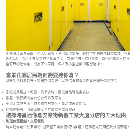
小西灣及富景花園一帶人口密集，住宅單位眾多，對於空間的需求日益增加。根據
近6萬人，區內主要屋苑包括藍灣半島、富景花園、富欣花園、富怡花園等。在
全可靠的迷你倉，成為不少家庭、個人及小型企業的理想選擇。
富景花園居民為何需要迷你倉？
隨著生活質素提升，家居空間有限，以下情況都會令你需要額外儲物空間：
家庭成員增加，雜物、換季衣物、嬰兒用品等無處安放
搬屋、裝修期間需要暫存傢俬及家電
小型企業或自由工作者需存放文件、貨品或展覽用品
運動愛好者、收藏家需安全存放器材或珍藏品
選擇時昌迷你倉安業街新藝工業大廈分店的五大理由
地理位置優越，交通便利
時昌迷你倉位於安業街3號新藝工業大廈5字樓F座，距離富景花園僅數分鐘車程