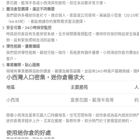
景花園、藍灣半島或小西灣其他屋苑，前往本店都非常方便。
靈活倉型選擇，滿足不同需要
我們提供多種迷你倉尺寸，適合個人、家庭或公司使用。無論是小型倉（20-25呎）
（66-85呎），都能根據你的實際需求靈活選擇。
安全可靠，
24
小時保安監控
時昌迷你倉設有先進保安系統，全天候閉路電視監控，確保你存放的物品安全無
例，設有緊急照明及消防設備。
彈性租期，優惠價錢
我們提供彈性租期，最短可租一個月，長租更有額外優惠。小西灣迷你倉月費由$
客戶。
專業團隊，貼心服務
現場有專業團隊協助你選倉、搬運及解答疑難，並設有24小時客戶服務熱線，隨
小西灣人口密集，迷你倉需求大
地區
主要屋苑
人
小西灣
富景花園、藍灣半島等
約
隨著小西灣及富景花園人口持續增長，住宅空間有限，迷你倉成為區內居民的熱
迷你倉需求穩步上升，尤其在搬屋、裝修旺季，部分熱門尺寸更需提前預約。
使用迷你倉的好處