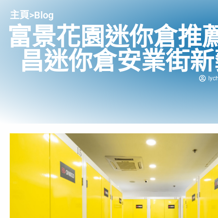
主頁
>
Blog
富景花園迷你倉推
昌迷你倉安業街新
lyc